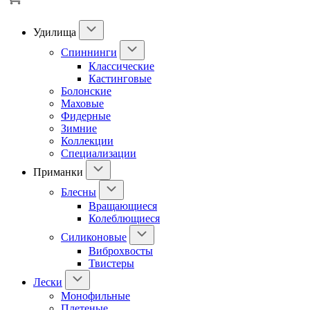
Удилища
Спиннинги
Классические
Кастинговые
Болонские
Маховые
Фидерные
Зимние
Коллекции
Специализации
Приманки
Блесны
Вращающиеся
Колеблющиеся
Силиконовые
Виброхвосты
Твистеры
Лески
Монофильные
Плетеные