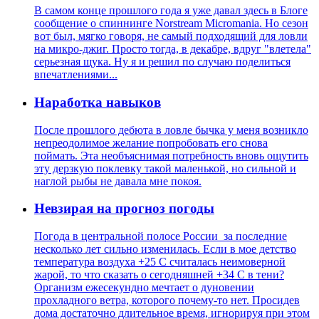
В самом конце прошлого года я уже давал здесь в Блоге
сообщение о спиннинге Norstream Micromania. Но сезон
вот был, мягко говоря, не самый подходящий для ловли
на микро-джиг. Просто тогда, в декабре, вдруг "влетела"
серьезная щука. Ну я и решил по случаю поделиться
впечатлениями...
Наработка навыков
После прошлого дебюта в ловле бычка у меня возникло
непреодолимое желание попробовать его снова
поймать. Эта необъяснимая потребность вновь ощутить
эту дерзкую поклевку такой маленькой, но сильной и
наглой рыбы не давала мне покоя.
Невзирая на прогноз погоды
Погода в центральной полосе России за последние
несколько лет сильно изменилась. Если в мое детство
температура воздуха +25 С считалась неимоверной
жарой, то что сказать о сегодняшней +34 С в тени?
Организм ежесекундно мечтает о дуновении
прохладного ветра, которого почему-то нет. Просидев
дома достаточно длительное время, игнорируя при этом