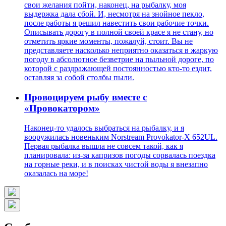
свои желания пойти, наконец, на рыбалку, моя
выдержка дала сбой. И, несмотря на знойное пекло,
после работы я решил навестить свои рабочие точки.
Описывать дорогу в полной своей красе я не стану, но
отметить яркие моменты, пожалуй, стоит. Вы не
представляете насколько неприятно оказаться в жаркую
погоду в абсолютное безветрие на пыльной дороге, по
которой с раздражающей постоянностью кто-то ездит,
оставляя за собой столбы пыли.
Провоцируем рыбу вместе с
«Провокатором»
Наконец-то удалось выбраться на рыбалку, и я
вооружилась новеньким Norstream Provokator-X 652UL.
Первая рыбалка вышла не совсем такой, как я
планировала: из-за капризов погоды сорвалась поездка
на горные реки, и в поисках чистой воды я внезапно
оказалась на море!