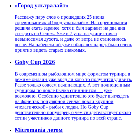
«Город ультралайт»
Расскажу пару слов о прошедших 25 июня
соревнованиях «Город ультралайт». На соревнования
решила ехать заранее, хотя и был вариант на два дня
съездить на Сенеж. Уже в 7 утра на улице стояла
невыносимая духота, и даже от ветра не становилось
легче. На набережной уже собирался народ, было очень
приятно видеть старых знакомых.
Goby Cup 2026
В современном рыболовном мире форматом турнира в
режиме онлайн уже вряд ли кого-то получится удивить.
Разве только совсем начинающих. А вот полноценным
турниром по ловле бычка спиннингом — уже
возможно. Особенно удивительно это будет выглядеть
на фоне так популярной сейчас ловли крупной
«пелагической» рыбы с лодки. Но Goby Cup
действительно популярен, о чём свидетельствует около
сотни участников данного турнира по всей стране.
Micromania летом