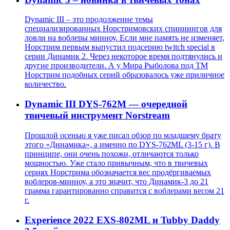
Dynamic III – это продолжение темы
специализированных Норстримовских спиннингов для
ловли на воблеры минноу. Если мне память не изменяет,
Норстрим первым выпустил подсерию twitch special в
серии Динамик 2. Через некоторое время подтянулись и
другие производители. А у Мира Рыболова под ТМ
Норстрим подобных серий образовалось уже приличное
количество.
Dynamic III DYS-762M — очередной
твичевый инструмент Norstream
Прошлой осенью я уже писал обзор по младшему брату
этого «Динамика», а именно по DYS-762ML (3-15 г). В
принципе, они очень похожи, отличаются только
мощностью. Уже стало привычным, что в твичевых
сериях Норстрима обозначается вес продёргиваемых
воблеров-минноу, а это значит, что Динамик-3 до 21
грамма гарантированно справится с воблерами весом 21
г.
Experience 2022 EXS-802ML и Tubby Daddy