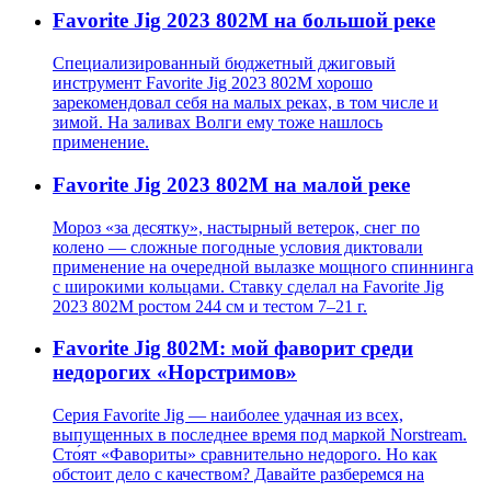
Favorite Jig 2023 802M на большой реке
Специализированный бюджетный джиговый
инструмент Favorite Jig 2023 802M хорошо
зарекомендовал себя на малых реках, в том числе и
зимой. На заливах Волги ему тоже нашлось
применение.
Favorite Jig 2023 802M на малой реке
Мороз «за десятку», настырный ветерок, снег по
колено — сложные погодные условия диктовали
применение на очередной вылазке мощного спиннинга
с широкими кольцами. Ставку сделал на Favorite Jig
2023 802M ростом 244 см и тестом 7–21 г.
Favorite Jig 802М: мой фаворит среди
недорогих «Норстримов»
Серия Favorite Jig — наиболее удачная из всех,
выпущенных в последнее время под маркой Norstream.
Сто́ят «Фавориты» сравнительно недорого. Но как
обстоит дело с качеством? Давайте разберемся на