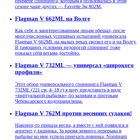
примере спиннинга, которым я пользовалась в этом
сезоне чаще других — Favorite Jig 802М.
Flagman V 662ML на Волге
Как себе и заинтересованным лицам обещал, после
многочисленных успешных испытаний универсала
Flagman V 662ML на малых реках свозил его и на Волгу.
В тамошних условиях недорогой спиннинг тоже
показал себя весьма достойно.
Flagman V 732ML — универсал «широкого
профиля»
Этот обзор универсального спиннинга Flagman V
732ML (221 см, 4–18 г) я хочу представить в виде
«виртуальной рыбалки» по заливам и протокам
Чебоксарского водохранилища.
Flagman V 762M против весенних судаков!
Наконец-то пришла весна, а вместе с ней появился и
аппетит у хищника. За время зимнего перерыва в
рыбалке ко мне успела приехать новинка, Norstream