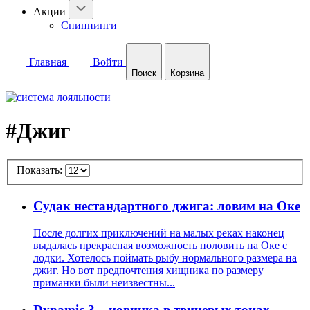
Акции
Спиннинги
Главная
Войти
Поиск
Корзина
#Джиг
Показать:
Cудак нестандартного джига: ловим на Оке
После долгих приключений на малых реках наконец
выдалась прекрасная возможность половить на Оке с
лодки. Хотелось поймать рыбу нормального размера на
джиг. Но вот предпочтения хищника по размеру
приманки были неизвестны...
Dynamic 3 – новинка в твичевых тонах