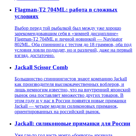
Flagman-T2 704ML: работа в сложных
условиях
Выбор перед той рыбалкой был между уже хорошо
зарекомендовавшим себя в «зимней дисциплине»
Flagman-T2 704ML и личной новинкой — Navigator
802ML. Оба спиннинга с тестом до 18 граммов, оба под
условия ловли подходят, но и различий, даже на первый
взгляд, достаточно.
Jackall Scissor Comb
Большинство спиннингистов знают компанию Jackall
как производителя высококачественных воблеров, и
лишь немногим известно, что на внутренний японский
рынок она поставляет множество других товаров. В
этом году и у нас в России появятся новые приманки
Jackall — четыре модели силиконовых приманок,
ориентированных на российский рынок.
Jackall: силиконовые приманки для России
Уже где-то год часть моего «боевого» арсенала