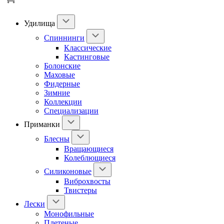
Удилища
Спиннинги
Классические
Кастинговые
Болонские
Маховые
Фидерные
Зимние
Коллекции
Специализации
Приманки
Блесны
Вращающиеся
Колеблющиеся
Силиконовые
Виброхвосты
Твистеры
Лески
Монофильные
Плетеные