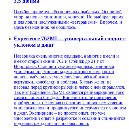
3,5 дюйма
Октябрь пролетел в бесконечных рыбалках. Основной
упор на новые спиннинги, конечно. Но выбирал время
и для ловли заслуженными «ветеранами». Впрочем, и
здесь без новинок не обошлось.
Experience 762ML – универсальный солдат с
уклоном в джиг
Наверняка очень многие слышали, а многие имели и
имеют старый синий 762-й Стейдж до 21 г от
Норстрима. Ставший уже легендарным, отличный
универсал под многие задачи, которым комфортно
ловить рыбу на всякую мелочёвку: лёгкий джиг,
вертушки, колебалки и воблеры. К тому же он не
пасовал перед крупной рыбой и легко с ней справлялся.
Так вот Experience 762ML является реинкарнацией того
самого синего Стейджа. Конечно это не повторение
пройденного, не точная его копия, а новое осмысление
универсального и продвинутого инструмента с уклоном
в джиг. Экспириенс – не просто опыт, это уже
многолетний опыт в разработке и создании спиннингов
под наши ожидания и способы ловли.