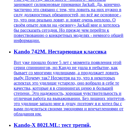
занимают силиконовые приманки Jackall. Да, конечно,
частично это связано с тем, что ловить на них нужно в
силу должностных обязанностей, но всё же основное -
то, что они реально ловят, и ловят очень неплохо. О
своём опыте ловли на «резину» Jackall мне и хотелось
бы рассказать сегодня. Но прежде чем перейти к
повествованию о конкретных моделях - немного общей
информации.
Kando 742M. Нестареющая классика
Вот уже прошло более 5 лет с момента появления этой
серии спиннингов, но Кандо не ушла в небытие, как
бывает со многими удилищами, а продолжает ловить
рыбу. Почему так? Несмотря на то, что в некоторых
аспектах это удилище устарело, оно вобрало в себе те
качества, которые я в спиннингах ценю в большей
степени. Это надежность, хорошая чувствительность и
отличная работа на вываживании. Без лишних эпитетов,
это удилище запало мне в душу, поэтому я и хотел бы с
вами поделиться своими эмоциями и впечатлениями от
обладания им.
Kando-X 802LML: тест третий,