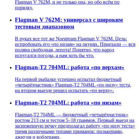
Flagman V 762M, и не только она, но обо всём по
порядку.
Flagman V 762M: универсал с широким
тестовым диапазоном
В руках все тот же Norstream Flagman V 762M. Цель:
испробовать его «по низам» на окунях. Приехали — вся
поляна свободная, лепота! Понятно, что народ
испугался погоды, а нам хоть бы что.
Flagman-T2 704ML: работа «по верхам»
На первой рыбалке успешно испытал бюджетный
«четырёхчастник» Flagman-T2 704ML «по низу» теста,
на втором выезде решил испытать «по верху».
Flagman-T2 704ML: работа «по низам»
Flagman-T2 704ML — бюджетный «четырёхчастник»
ростом 213 см и тестом 5–18 граммов. Первый выезд на
заснеженную речку предполагал работу «по низу теста»
тремя различными типами приманок: пилькерами,
джигом и воблерами.