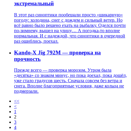
экстремальный
В этот раз синоптики пообещали просто «шикарную»
погоду: холодина, снег с дождем и сильный ветер. Но
всё равно было решено ехать на рыбалку. Оделся почти
по-зимнему, вышел на улицу… А погодка-то вполне
нормальная. И с надеждой, что синоптики в очередной
раз ошиблись, поехал.
Kando-X Jig 792M — проверка на
прочность
Прежде всего — проверка морозом. Утром была
«десятка» со знаком минус, но пока доехал, пока дошёл,
уже стало градусов шесть. Сначала совсем без ветра и
снега. Вполне благоприятные условия, даже кольца не
подмерзали.
<<
<
1
2
3
4