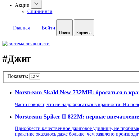
Акции
Спиннинги
Главная
Войти
Поиск
Корзина
#Джиг
Показать:
Norstream Skald New 732MH: бросаться в кра
Часто говорят, что не надо бросаться в крайности. Но по
Norstream Spiker II 822M: первые впечатлени
Приобрести качественное джиговое удилище, не пробива
практике оказалось даже больше, чем заявлено производи