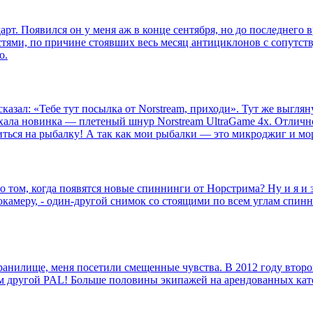
арт. Появился он у меня аж в конце сентября, но до последнего 
стями, по причине стоявших весь месяц антициклонов с сопутс
о.
азал: «Тебе тут посылка от Norstream, приходи». Тут же выгляну
хала новинка — плетеный шнур Norstream UltraGame 4x. Отлично
виться на рыбалку! А так как мои рыбалки — это микроджиг и мо
 том, когда появятся новые спиннинги от Норстрима? Ну и я и з
токамеру, - один-другой снимок со стоящими по всем углам спин
анилище, меня посетили смещенные чувства. В 2012 году второй
сем другой PAL! Больше половины экипажей на арендованных кат