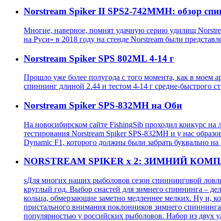
Norstream Spiker II SPS2-742MMH: обзор сп
Многие, наверное, помнят удачную серию удилищ Norstrea
на Руси» в 2018 году на стенде Norstream были представ
Norstream Spiker SPS 802ML 4-14 г
Прошло уже более полугода с того момента, как в моем а
спиннинг длиной 2.44 и тестом 4-14 г средне-быстрого ст
Norstream Spiker SPS-832MH на Оби
На новосибирском сайте FishingSib проходил конкурс на 
тестирования Norstream Spiker SPS-832MH и у нас образов
Dynamic F1, которого должны были забрать буквально на 
NORSTREAM SPIKER x 2: ЗИМНИЙ КОМ
sДля многих наших рыболовов сезон спиннинговой ловли
круглый год. Выбор снастей для зимнего спиннинга – де
кольца, обмерзающие заметно медленнее мелких. Ну и, ко
пристального внимания поклонников зимнего спиннинга.
популярностью у российских рыболовов. Набор из двух 