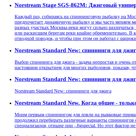
Norstream Stage SGS-862M: Джиговый униве
Каждый раз, собираясь на спиннинговую рыбалку на Москв
предпочитает динамичную рыбалку и мы часто меняем мес
разных участках Москвы-реки могут сильно различаться, 
или раскисшим берегам реки крайне обременительно. В к
отводной поводок, и чтобы при этом он работал с широк
Norstream Standard New: спиннинги для джи
Выбор спиннинга для джига - задача непростая и очень от
настоящим открытием для многих рыболовов, показав, ч
Norstream Standard New: спиннинги для джи
Norstream Standard New: спиннинги для джига
Norstream Standard New. Когда общее - тольк
Моим первым спиннингом для ловли на рывковые приманки
продолжил перебирать различные варианты спиннингов с на
специализация, отныне они –Jigspecial. Но этот фактор н