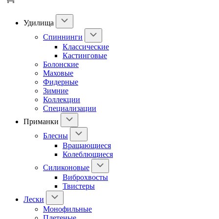
Удилища
Спиннинги
Классические
Кастинговые
Болонские
Маховые
Фидерные
Зимние
Коллекции
Специализации
Приманки
Блесны
Вращающиеся
Колеблющиеся
Силиконовые
Виброхвосты
Твистеры
Лески
Монофильные
Плетеные