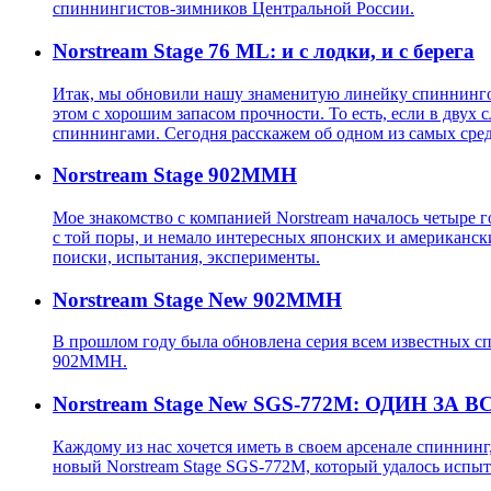
спиннингистов-зимников Центральной России.
Norstream Stage 76 ML: и с лодки, и с берега
Итак, мы обновили нашу знаменитую линейку спиннинго
этом с хорошим запасом прочности. То есть, если в дву
спиннингами. Сегодня расскажем об одном из самых среди
Norstream Stage 902MMH
Мое знакомство с компанией Norstream началось четыре г
с той поры, и немало интересных японских и американск
поиски, испытания, эксперименты.
Norstream Stage New 902MMH
В прошлом году была обновлена серия всем известных сп
902MMH.
Norstream Stage New SGS-772M: ОДИН ЗА В
Каждому из нас хочется иметь в своем арсенале спиннин
новый Norstream Stage SGS-772M, который удалось испыта