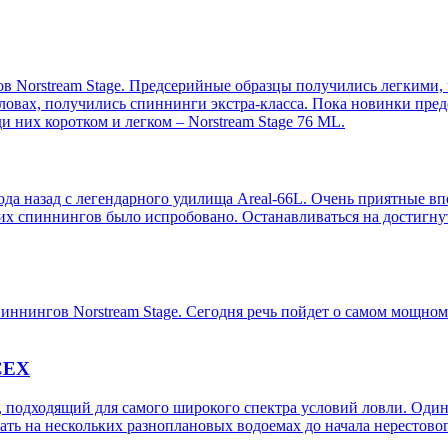
в Norstream Stage. Предсерийные образцы получились легкими
х словах, получились спиннинги экстра-класса. Пока новинки п
 них коротком и легком – Norstream Stage 76 ML.
ода назад с легендарного удилища Areal-66L. Очень приятные вп
их спиннингов было испробовано. Останавливаться на достигнут
иннингов Norstream Stage. Сегодня речь пойдет о самом мощном 
СЕХ
г, подходящий для самого широкого спектра условий ловли. Один
ть на нескольких разноплановых водоемах до начала нерестовог