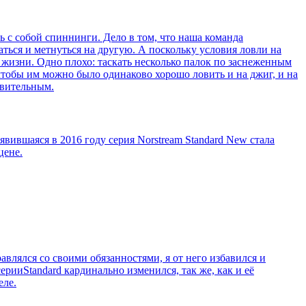
ь с собой спиннинги. Дело в том, что наша команда
ться и метнуться на другую. А поскольку условия ловли на
и жизни. Одно плохо: таскать несколько палок по заснеженным
чтобы им можно было одинаково хорошо ловить и на джиг, и на
твительным.
явившаяся в 2016 году серия Norstream Standard New стала
цене.
влялся со своими обязанностями, я от него избавился и
ерииStandard кардинально изменился, так же, как и её
еле.