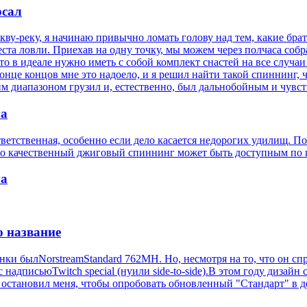
рсал
у-реку, я начинаю привычно ломать голову над тем, какие брат
та ловли. Приехав на одну точку, мы можем через полчаса собра
то в идеале нужно иметь с собой комплект снастей на все случа
онце концов мне это надоело, и я решил найти такой спиннинг, 
им диапазоном грузил и, естественно, был дальнобойным и чувс
га
ветственная, особенно если дело касается недорогих удилищ. По
то качественный джиговый спиннинг может быть доступным по 
га
о название
 былNorstreamStandard 762MH. Но, несмотря на то, что он спра
дписьюTwitch special (нуили side-to-side).В этом году дизайн с
е остановил меня, чтобы опробовать обновленный "Стандарт" в д