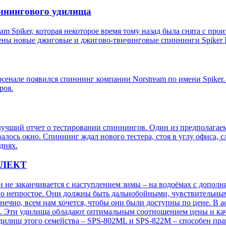
иннингового удилища
m Spiker, которая некоторое время тому назад была снята с про
лены новые джиговые и джигово-твичинговые спиннинги Spiker I
рсенале появился спиннинг компании Norstream по имени Spiker.
роя.
лучший отчет о тестировании спиннингов. Один из предполагаемы
алось окно. Спиннинг ждал нового тестера, стоя в углу офиса, 
днях.
ПЛЕКТ
 не заканчивается с наступлением зимы – на водоёмах с допол
ло непростое. Они должны быть дальнобойными, чувствительным
нечно, всем нам хочется, чтобы они были доступны по цене. В ас
 Эти удилища обладают оптимальным соотношением цены и каче
удилищ этого семейства – SPS-802ML и SPS-822M – способен пр