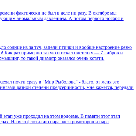
времени фактически не был в деле ни разу. В октябре мы
твующим аномальным давлением. А потом первого ноября и
ло солнце из-за туч, запели птички и вообще настроение резко
! Как раз примерно такую и искал плетенку — 7 либров и
рмышинг, то такой диаметр оказался очень кстати.
аехал почти сразу в "Мир Рыболова" - благо, от меня это
нингами разной степени предсерийности, мне кажется, передали
 этап уже проходил на этом водоеме. В памяти этот этап
ерах. На всю флотилию пара электромоторов и пара