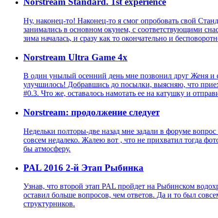
Norstream Standard. 1st experience
Ну, наконец-то! Наконец-то я смог опробовать свой Станд
занимались в основном окунем, с соответствующими сна
зима началась, и сразу как то окончательно и бесповоротн
Norstream Ultra Game 4x
В один унылый осенний день мне позвонил друг Женя и ск
улучшилось! Добравшись до посылки, выясняю, что прие
#0.3. Что же, оставалось намотать ее на катушку и отпра
Norstream: продолжение следует
Недельки полторы-две назад мне задали в форуме вопрос о
совсем недалеко. Жалею вот , что не прихватил тогда фо
бы атмосферу.
PAL 2016 2-й Этап Рыбинка
Узнав, что второй этап PAL пройдет на Рыбинском водохр
оставил больше вопросов, чем ответов. Да и то был сов
структурников.