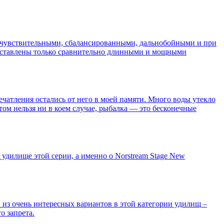
, чувствительными, сбалансированными, дальнобойными и при
редставлены только сравнительно длинными и мощными
ечатления остались от него в моей памяти. Много воды утекло
ом нельзя ни в коем случае, рыбалка — это бесконечные
удилище этой серии, а именно о Norstream Stage New
 из очень интересных вариантов в этой категории удилищ –
о запрета.