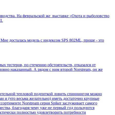
изводства. На февральской же выставке «Охота и рыболовство
I.
 Мне досталась модель с индексом SPS 802ML, проще - это
х тестеров, по стечению обстоятельств, отказался от
словно наказанный. А рядом с ним второй Norstream, он же
нительной тепловой подпиткой ловить спиннингом можно
и и (что весьма желательно) иметь достаточно крупные
сортименте Norstream серия Spiker заслуживает самого
ства, благодаря чему уже не первый год пользуются
актически полностью удовлетворить потребности