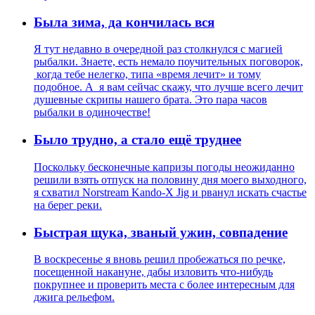
Была зима, да кончилась вся
Я тут недавно в очередной раз столкнулся с магией
рыбалки. Знаете, есть немало поучительных поговорок,
когда тебе нелегко, типа «время лечит» и тому
подобное. А я вам сейчас скажу, что лучше всего лечит
душевные скрипы нашего брата. Это пара часов
рыбалки в одиночестве!
Было трудно, а стало ещё труднее
Поскольку бесконечные капризы погоды неожиданно
решили взять отпуск на половину дня моего выходного,
я схватил Norstream Kando-X Jig и рванул искать счастье
на берег реки.
Быстрая щука, званый ужин, совпадение
В воскресенье я вновь решил пробежаться по речке,
посещенной накануне, дабы изловить что-нибудь
покрупнее и проверить места с более интересным для
джига рельефом.