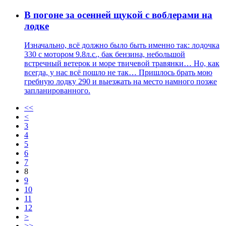
В погоне за осенней щукой с воблерами на
лодке
Изначально, всё должно было быть именно так: лодочка
330 с мотором 9.8л.с., бак бензина, небольшой
встречный ветерок и море твичевой травянки… Но, как
всегда, у нас всё пошло не так… Пришлось брать мою
гребную лодку 290 и выезжать на место намного позже
запланированного.
<<
<
3
4
5
6
7
8
9
10
11
12
>
>>