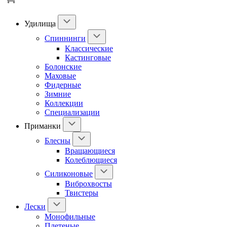
Удилища
Спиннинги
Классические
Кастинговые
Болонские
Маховые
Фидерные
Зимние
Коллекции
Специализации
Приманки
Блесны
Вращающиеся
Колеблющиеся
Силиконовые
Виброхвосты
Твистеры
Лески
Монофильные
Плетеные