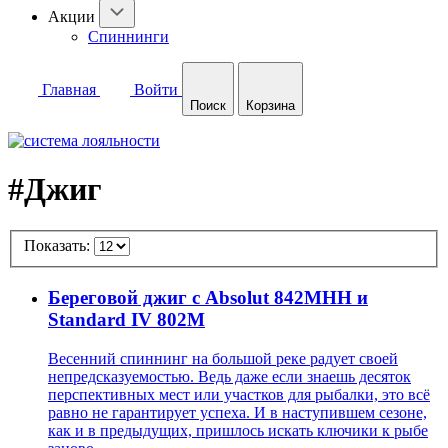
Акции
Спиннинги
Главная
Войти
Поиск
Корзина
#Джиг
Показать:
Береговой джиг с Absolut 842MHH и
Standard IV 802M
Весенний спиннинг на большой реке радует своей
непредсказуемостью. Ведь даже если знаешь десяток
перспективных мест или участков для рыбалки, это всё
равно не гарантирует успеха. И в наступившем сезоне,
как и в предыдущих, пришлось искать ключики к рыбе