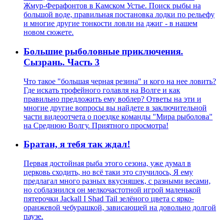
Жмур-Ферафонтов в Камском Устье. Поиск рыбы на
большой воде, правильная постановка лодки по рельефу
и многие другие тонкости ловли на джиг - в нашем
новом сюжете.
Большие рыболовные приключения.
Сызрань. Часть 3
Что такое "большая черная резина" и кого на нее ловить?
Где искать трофейного голавля на Волге и как
правильно предложить ему воблер? Ответы на эти и
многие другие вопросы вы найдете в заключительной
части видеоотчета о поездке команды "Мира рыболова"
на Среднюю Волгу. Приятного просмотра!
Братан, я тебя так ждал!
Первая достойная рыба этого сезона, уже думал в
церковь сходить, но всё таки это случилось, Я ему
предлагал много разных вкусняшек, с разными весами,
но соблазнился он мелкочастотной игрой маленькой
пятерочки Jackall I Shad Tail зелёного цвета с ярко-
оранжевой чебурашкой, зависающей на довольно долгой
паузе.