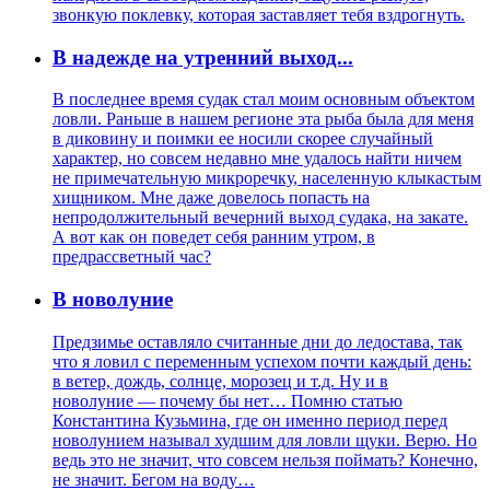
звонкую поклевку, которая заставляет тебя вздрогнуть.
В надежде на утренний выход...
В последнее время судак стал моим основным объектом
ловли. Раньше в нашем регионе эта рыба была для меня
в диковину и поимки ее носили скорее случайный
характер, но совсем недавно мне удалось найти ничем
не примечательную микроречку, населенную клыкастым
хищником. Мне даже довелось попасть на
непродолжительный вечерний выход судака, на закате.
А вот как он поведет себя ранним утром, в
предрассветный час?
В новолуние
Предзимье оставляло считанные дни до ледостава, так
что я ловил с переменным успехом почти каждый день:
в ветер, дождь, солнце, морозец и т.д. Ну и в
новолуние — почему бы нет… Помню статью
Константина Кузьмина, где он именно период перед
новолунием называл худшим для ловли щуки. Верю. Но
ведь это не значит, что совсем нельзя поймать? Конечно,
не значит. Бегом на воду…