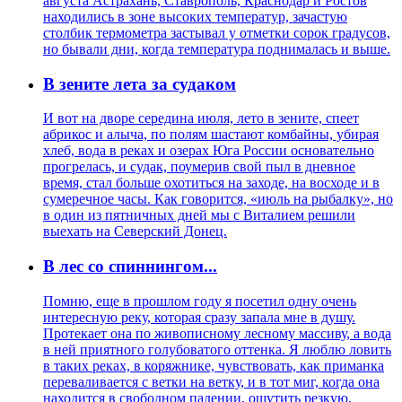
августа Астрахань, Ставрополь, Краснодар и Ростов
находились в зоне высоких температур, зачастую
столбик термометра застывал у отметки сорок градусов,
но бывали дни, когда температура поднималась и выше.
В зените лета за судаком
И вот на дворе середина июля, лето в зените, спеет
абрикос и алыча, по полям шастают комбайны, убирая
хлеб, вода в реках и озерах Юга России основательно
прогрелась, и судак, поумерив свой пыл в дневное
время, стал больше охотиться на заходе, на восходе и в
сумеречное часы. Как говорится, «июль на рыбалку», но
в один из пятничных дней мы с Виталием решили
выехать на Северский Донец.
В лес со спиннингом...
Помню, еще в прошлом году я посетил одну очень
интересную реку, которая сразу запала мне в душу.
Протекает она по живописному лесному массиву, а вода
в ней приятного голубоватого оттенка. Я люблю ловить
в таких реках, в коряжнике, чувствовать, как приманка
переваливается с ветки на ветку, и в тот миг, когда она
находится в свободном падении, ощутить резкую,