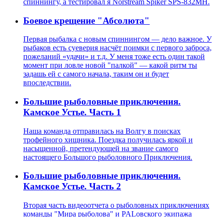
спиннингу, а тестировал я Norstream Spiker SPS-832MH.
Боевое крещение "Абсолюта"
Первая рыбалка с новым спиннингом — дело важное. У
рыбаков есть суеверия насчёт поимки с первого заброса,
пожеланий «удачи» и т.д. У меня тоже есть один такой
момент при ловле новой "палкой" — какой ритм ты
задашь ей с самого начала, таким он и будет
впоследствии.
Большие рыболовные приключения.
Камское Устье. Часть 1
Наша команда отправилась на Волгу в поисках
трофейного хищника. Поездка получилась яркой и
насыщенной, претендующей на звание самого
настоящего Большого рыболовного Приключения.
Большие рыболовные приключения.
Камское Устье. Часть 2
Вторая часть видеоотчета о рыболовных приключениях
команды "Мира рыболова" и PALовского экипажа