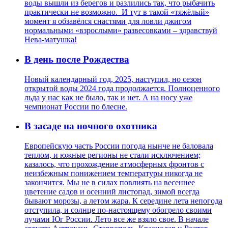
воды вышли из берегов и разлились так, что рыбачить
практически не возможно. И тут в такой «тяжёлый»
момент я обзавёлся снастями для ловли джигом
нормальными «взрослыми» развесовками – здравствуй
Нева-матушка!
В день после Рождества
Новый календарный год, 2025, наступил, но сезон
открытой воды 2024 года продолжается. Полноценного
льда у нас как не было, так и нет. А на носу уже
чемпионат России по блесне.
В засаде на ночного охотника
Европейскую часть России погода нынче не баловала
теплом, и южные регионы не стали исключением;
казалось, что прохождение атмосферных фронтов с
неизбежным понижением температуры никогда не
закончится. Мы не в силах повлиять на весеннее
цветение садов и осенний листопад, зимой всегда
бывают морозы, а летом жара. К середине лета непогода
отступила, и солнце по-настоящему обогрело своими
лучами Юг России. Лето все же взяло свое. В начале