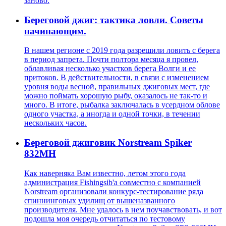
заново.
Береговой джиг: тактика ловли. Советы
начинающим.
В нашем регионе с 2019 года разрешили ловить с берега
в период запрета. Почти полтора месяца я провел,
облавливая несколько участков берега Волги и ее
притоков. В действительности, в связи с изменением
уровня воды весной, правильных джиговых мест, где
можно поймать хорошую рыбу, оказалось не так-то и
много. В итоге, рыбалка заключалась в усердном облове
одного участка, а иногда и одной точки, в течении
нескольких часов.
Береговой джиговик Norstream Spiker
832MH
Как наверняка Вам известно, летом этого года
администрация Fishingsib'а совместно с компанией
Norstream организовали конкурс-тестирование ряда
спиннинговых удилищ от вышеназванного
производителя. Мне удалось в нем поучавствовать, и вот
подошла моя очередь отчитаться по тестовому