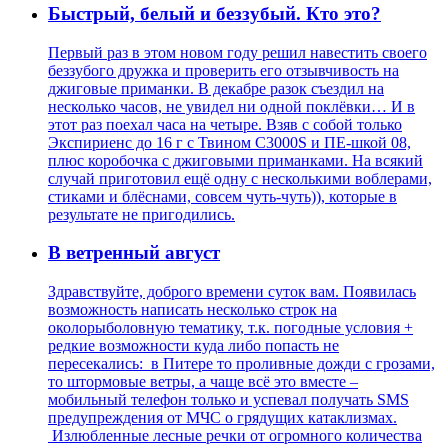
Быстрый, белый и беззубый. Кто это?
Первый раз в этом новом году решил навестить своего
беззубого дружка и проверить его отзывчивость на
джиговые приманки. В декабре разок съездил на
несколько часов, не увидел ни одной поклёвки… И в
этот раз поехал часа на четыре. Взяв с собой только
Экспириенс до 16 г с Твином С3000S и ПЕ-шкой 08,
плюс коробочка с джиговыми приманками. На всякий
случай приготовил ещё одну с несколькими воблерами,
стиками и блёснами, совсем чуть-чуть)), которые в
результате не пригодились.
В ветренный август
Здравствуйте, доброго времени суток вам. Появилась
возможность написать несколько строк на
околорыболовную тематику, т.к. погодные условия +
редкие возможности куда либо попасть не
пересекались: в Питере то проливные дожди с грозами,
то штормовые ветры, а чаще всё это вместе –
мобильный телефон только и успевал получать SMS
предупреждения от МЧС о грядущих катаклизмах.
Излюбленные лесные речки от огромного количества