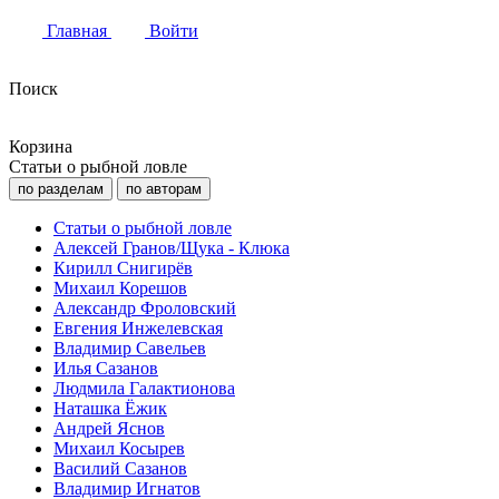
Главная
Войти
Поиск
Корзина
Статьи о рыбной ловле
по разделам
по авторам
Статьи о рыбной ловле
Алексей Гранов/Щука - Клюка
Кирилл Снигирёв
Михаил Корешов
Александр Фроловский
Евгения Инжелевская
Владимир Савельев
Илья Сазанов
Людмила Галактионова
Наташка Ёжик
Андрей Яснов
Михаил Косырев
Василий Сазанов
Владимир Игнатов