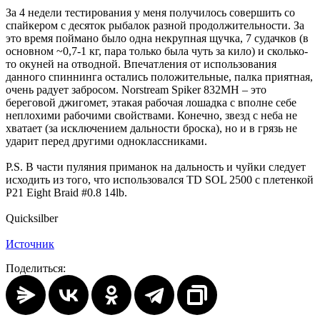
За 4 недели тестирования у меня получилось совершить со
спайкером с десяток рыбалок разной продолжительности. За
это время поймано было одна некрупная щучка, 7 судачков (в
основном ~0,7-1 кг, пара только была чуть за кило) и сколько-
то окуней на отводной. Впечатления от использования
данного спиннинга остались положительные, палка приятная,
очень радует забросом. Norstream Spiker 832MH – это
береговой джигомет, этакая рабочая лошадка с вполне себе
неплохими рабочими свойствами. Конечно, звезд с неба не
хватает (за исключением дальности броска), но и в грязь не
ударит перед другими одноклассниками.
P.S. В части пуляния приманок на дальность и чуйки следует
исходить из того, что использовался TD SOL 2500 с плетенкой
P21 Eight Braid #0.8 14lb.
Quicksilber
Источник
Поделиться: