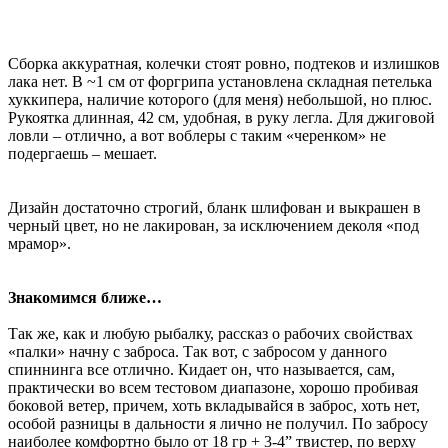
Сборка аккуратная, колечки стоят ровно, подтеков и излишков
лака нет. В ~1 см от форгрипа установлена складная петелька
хуккипера, наличие которого (для меня) небольшой, но плюс.
Рукоятка длинная, 42 см, удобная, в руку легла. Для джиговой
ловли – отлично, а вот воблеры с таким «черенком» не
подергаешь – мешает.
Дизайн достаточно строгий, бланк шлифован и выкрашен в
черный цвет, но не лакирован, за исключением деколя «под
мрамор».
Знакомимся ближе…
Так же, как и любую рыбалку, рассказ о рабочих свойствах
«палки» начну с заброса. Так вот, с забросом у данного
спиннинга все отлично. Кидает он, что называется, сам,
практически во всем тестовом диапазоне, хорошо пробивая
боковой ветер, причем, хоть вкладывайся в заброс, хоть нет,
особой разницы в дальности я лично не получил. По забросу
наиболее комфортно было от 18 гр + 3-4” твистер, по верху