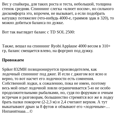
Вес у спайкера, для таких роста и теста, небольшой, толщина
стенок средняя. Спиннинг слегка «клюет носом», но сильного
дискомфорта это, впрочем, не вызывает, а если подобрать
катушку потяжелее (что-нибудь 4000-е, граммов эдак в 320), то
можно добиться баланса по дужке.
Вот так выглядит баланс с TD SOL 2500:
Также, вешал на спиннинг Ryobi Applause 4000 весом в 310+
гр, баланс смещается влево, на форгрип под дужку.
Провожаем
Spiker 832MH позиционируется производителем, как
лодочный спиннинг под джиг. И если с джигом все ясно и
верно, то вот насчет его лодочности есть сомнения.
Собственной лодки, к сожалению, пока не имею, поэтому
весь мой опыт лодочной ловли ограничивается 5-ю не особо
продолжительными рыбалками, но, судя по форумам и очным
встречам и разговорам, большинство стремятся все же в лодку
брать палки покороче (2-2,3 м) и 2,4 считают верхом. А тут
выкатывают дрын за 8 футов и обзывают его «лодочным»…
Нипанятнааа…©