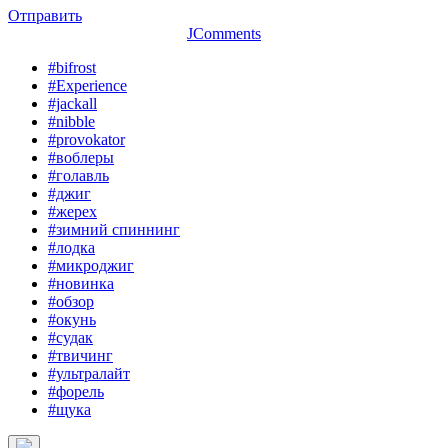
Отправить
JComments
#bifrost
#Experience
#jackall
#nibble
#provokator
#воблеры
#голавль
#джиг
#жерех
#зимний спиннинг
#лодка
#микроджиг
#новинка
#обзор
#окунь
#судак
#твичинг
#ультралайт
#форель
#щука