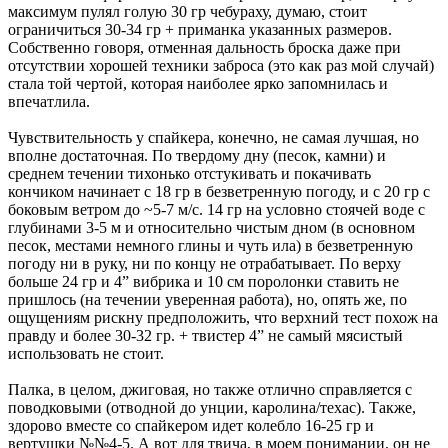
максимум пулял голую 30 гр чебураху, думаю, стоит
ограничиться 30-34 гр + приманка указанных размеров.
Собственно говоря, отменная дальность броска даже при
отсутствии хорошей техники заброса (это как раз мой случай)
стала той чертой, которая наиболее ярко запомнилась и
впечатлила.
Чувствительность у спайкера, конечно, не самая лучшая, но
вполне достаточная. По твердому дну (песок, камни) и
среднем течении тихонько отстукивать и покачивать
кончиком начинает с 18 гр в безветренную погоду, и с 20 гр с
боковым ветром до ~5-7 м/с. 14 гр на условно стоячей воде с
глубинами 3-5 м и относительно чистым дном (в основном
песок, местами немного глины и чуть ила) в безветренную
погоду ни в руку, ни по концу не отрабатывает. По верху
больше 24 гр и 4” вибрика и 10 см поролонки ставить не
пришлось (на течении уверенная работа), но, опять же, по
ощущениям рискну предположить, что верхний тест похож на
правду и более 30-32 гр. + твистер 4” не самый мясистый
использовать не стоит.
Палка, в целом, джиговая, но также отлично справляется с
поводковыми (отводной до унции, каролина/техас). Также,
здорово вместе со спайкером идет колебло 16-25 гр и
вертушки №№4-5. А вот для твича, в моем понимании, он не