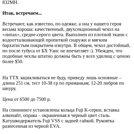
832MH.
Итак, встречаем...
Встречают, как известно, по одежке, а она у нашего героя
весьма хороша: качественный, двухсекционный чехол на
«липах», средне-серого цвета. Выполнен из плотной ткани с
водоотталкивающей пропиткой снаружи и мягким
бархатистым покрытием изнутри. В общем, чехол достойный,
но после тубуса от БХ Уанс не впечатляет :). Убежден, что
подобные чехлы штатно должны быть у всех удилищ с ценою
более $50.
На ТТХ зацикливаться не буду, приведу лишь основные –
длина 251 см, тест 10-38 гр по приманкам, 12-20 либров по
шнуру.
Цена от 6500 до 7500 р.
На спиннинге установлены кольца Fuji K-серии, вставка
алконайт, оправа – окрашенная в черный цвет сталь.
Катушкодержатель Fuji VSS с задней гайкой. Рукоятка
разнесенная из черной EVA.