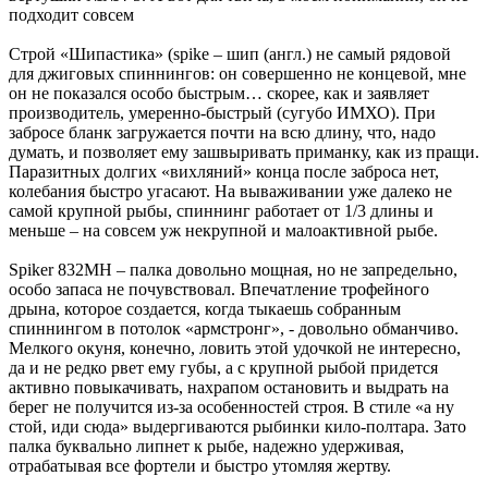
подходит совсем
Строй «Шипастика» (spike – шип (англ.) не самый рядовой
для джиговых спиннингов: он совершенно не концевой, мне
он не показался особо быстрым… скорее, как и заявляет
производитель, умеренно-быстрый (сугубо ИМХО). При
забросе бланк загружается почти на всю длину, что, надо
думать, и позволяет ему зашвыривать приманку, как из пращи.
Паразитных долгих «вихляний» конца после заброса нет,
колебания быстро угасают. На вываживании уже далеко не
самой крупной рыбы, спиннинг работает от 1/3 длины и
меньше – на совсем уж некрупной и малоактивной рыбе.
Spiker 832MH – палка довольно мощная, но не запредельно,
особо запаса не почувствовал. Впечатление трофейного
дрына, которое создается, когда тыкаешь собранным
спиннингом в потолок «армстронг», - довольно обманчиво.
Мелкого окуня, конечно, ловить этой удочкой не интересно,
да и не редко рвет ему губы, а с крупной рыбой придется
активно повыкачивать, нахрапом остановить и выдрать на
берег не получится из-за особенностей строя. В стиле «а ну
стой, иди сюда» выдергиваются рыбинки кило-полтара. Зато
палка буквально липнет к рыбе, надежно удерживая,
отрабатывая все фортели и быстро утомляя жертву.