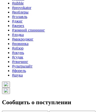
#nibble
#provokator
#воблеры
#голавль
#джиг
#жерех
#зимний спиннинг
#лодка
#микроджиг
#новинка
#обзор
#окунь
#судак
#твичинг
#ультралайт
#форель
#щука
Сообщить о поступлении