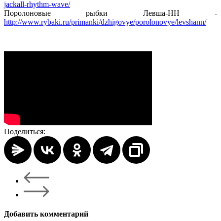
jackall-rhythm-wave/
Поролоновые рыбки Левша-НН -
http://www.rybaki.ru/primanki/dzhigovye/porolonovye/levshann/
Поделиться:
Добавить комментарий