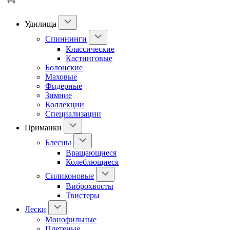
Удилища
Спиннинги
Классические
Кастинговые
Болонские
Маховые
Фидерные
Зимние
Коллекции
Специализации
Приманки
Блесны
Вращающиеся
Колеблющиеся
Силиконовые
Виброхвосты
Твистеры
Лески
Монофильные
Плетеные