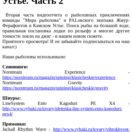
Устье. Часть 2
Вторая часть видеоотчета о рыболовных приключениях
команды "Мира рыболова" и PALовского экипажа Жмур-
Ферафонтов в Камском Устье. Поиск рыбы на большой воде,
правильная постановка лодки по рельефу и многие другие
тонкости ловли на джиг - в нашем новом сюжете.
Приятного просмотра! И не забывайте подписываться на наш
канал:)
Наши рыболовы использовали:
Спиннинги:
Norstream Experience -
https://norstream.ru/magazin/spiningi/klasicheskie/experience
Norstream Gravity -
https://norstream.ru/magazin/spiningi/klasicheskie/gravity
Шнуры:
LineSystem Ento Kagoduri PE X4 -
http://www.rybaki.ru/tovary/pletenka-line-system-ento-kagoduri-
pex4/
Приманки:
Jackall Rhythm Wave -
http://www.rybaki.ru/tovary/vibrokhvost-