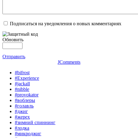
Подписаться на уведомления о новых комментариях
Обновить
Отправить
JComments
#bifrost
#Experience
#jackall
#nibble
#provokator
#воблеры
#голавль
#джиг
#жерех
#зимний спиннинг
#лодка
#микроджиг