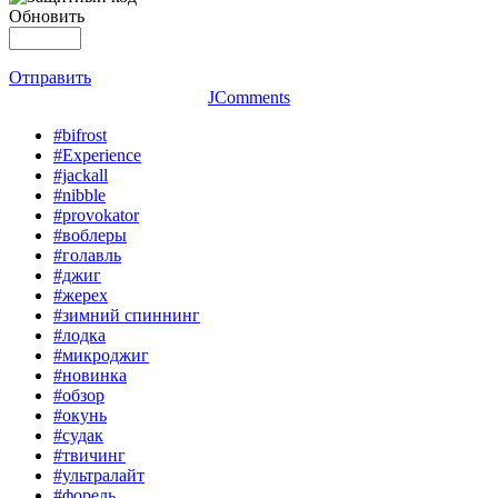
Обновить
Отправить
JComments
#bifrost
#Experience
#jackall
#nibble
#provokator
#воблеры
#голавль
#джиг
#жерех
#зимний спиннинг
#лодка
#микроджиг
#новинка
#обзор
#окунь
#судак
#твичинг
#ультралайт
#форель