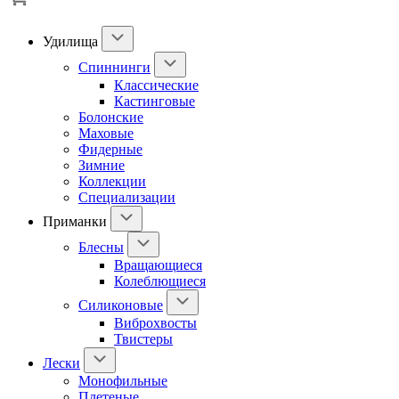
Удилища
Спиннинги
Классические
Кастинговые
Болонские
Маховые
Фидерные
Зимние
Коллекции
Специализации
Приманки
Блесны
Вращающиеся
Колеблющиеся
Силиконовые
Виброхвосты
Твистеры
Лески
Монофильные
Плетеные