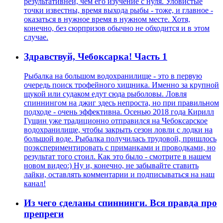
результативней, чем его изучение с нуля. Уловистые
точки известны, время выхода рыбы - тоже, и главное -
оказаться в нужное время в нужном месте. Хотя,
конечно, без сюрпризов обычно не обходится и в этом
случае.
Здравствуй, Чебоксарка! Часть 1
Рыбалка на большом водохранилище - это в первую
очередь поиск трофейного хищника. Именно за крупной
щукой или судаком едут сюда рыболовы. Ловля
спиннингом на джиг здесь непроста, но при правильном
подходе - очень эффективна. Осенью 2018 года Кирилл
Гущин уже традиционно отправился на Чебоксарское
водохранилище, чтобы закрыть сезон ловли с лодки на
большой воде. Рыбалка получилась трудовой, пришлось
поэкспериментировать с приманками и проводками, но
результат того стоил. Как это было - смотрите в нашем
новом видео:) Ну и, конечно, не забывайте ставить
лайки, оставлять комментарии и подписываться на наш
канал!
Из чего сделаны спиннинги. Вся правда про
препреги