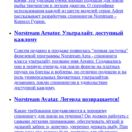
время, эти удилища очень хорошо подошли для ловли
рыбы твичингом и легким джигом. О специфике
использования каждой из шести моделей серии Adept
рассказывает разработчик спиннингов Norstream –
Кирилл Гущин.
Norstream Areator. Ультралайт, доступный
каждому
Совсем недавно в продаже появилась "первая ласточка"
форелевой программы Norstream Area - спиннинги
класса ультралайт, носящие имя Areator. Создавались
они в первую очередь для ловли форели на платных
прудах на блесны и воблеры, но отлично подошли и на
роль универсальных бюджетных ультралайтов,
делающих ловлю спиннингом в удовольствие
доступной каждому.
Norstream Avatar. Легенда возвращается!
Какие требования предъявляются к хорошему
спиннингу для ловли на течении? Он должен работать с
самыми легкими приманками, обеспечивать лёгкий и
дальний заброс и, конечно, уверенно держать рыбу. При
этом цена его должна быть доступна для обычного