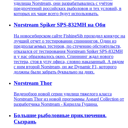
удилища Norstream, они разрабатывались с учётом
предпочтений российских рыболовов и тех условий, в
которых их чаще всего будут использовать.
Norstream Spiker SPS-832MH на Оби
На новосибирском сайте FishingSib проходил конкурс на
лучший отчет о тестировании спиннингов. Один из
предполагаемых тестеров, по стечению обстоятельств,
отказался от тестирования Norstream Spiker SPS-832MH
и у нас образовалось окно. Спиннинг ждал нового
тестера, стоя в углу офиса, словно наказанный. А рядом
с ним второй Norstream, он же Dynamic F1, которого
должны были забрать буквально на днях.
Norstream Thor
Видеообзор новой серии удилищ тяжелого класса
Norstream Thor из новой программы Asgard Collection от
разработчика Norstream - Кирилла Гущина.
Большие рыболовные приключения.
Сызрань