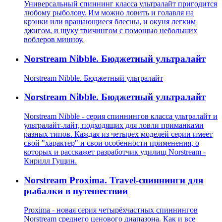
Универсальный спиннинг класса ультралайт пригодится
любому рыболову. Им можно ловить и голавля на
крэнки или вращающиеся блесны, и окуня легким
джигом, и щуку твичингом с помощью небольших
воблеров минноу.
Norstream Nibble. Бюджетный ультралайт
Norstream Nibble. Бюджетный ультралайт
Norstream Nibble. Бюджетный ультралайт
Norstream Nibble - серия спиннингов класса ультралайт и
ультралайт-лайт, подходящих для ловли приманками
разных типов. Каждая из четырех моделей серии имеет
свой "характер" и свои особенности применения, о
которых и расскажет разработчик удилищ Norstream -
Кирилл Гущин.
Norstream Proxima. Travel-спиннинги для
рыбалки в путешествии
Proxima - новая серия четырёхчастных спиннингов
Norstream среднего ценового диапазона. Как и все