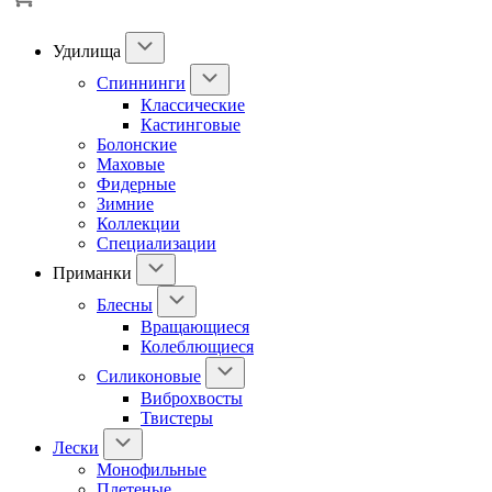
Удилища
Спиннинги
Классические
Кастинговые
Болонские
Маховые
Фидерные
Зимние
Коллекции
Специализации
Приманки
Блесны
Вращающиеся
Колеблющиеся
Силиконовые
Виброхвосты
Твистеры
Лески
Монофильные
Плетеные