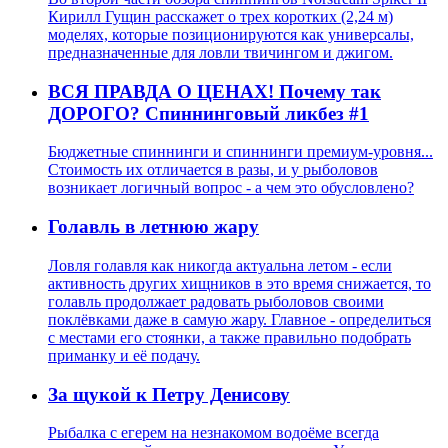
Кирилл Гущин расскажет о трех коротких (2,24 м)
моделях, которые позиционируются как универсалы,
предназначенные для ловли твичингом и джигом.
ВСЯ ПРАВДА О ЦЕНАХ! Почему так
ДОРОГО? Спиннинговый ликбез #1
Бюджетные спиннинги и спиннинги премиум-уровня...
Стоимость их отличается в разы, и у рыболовов
возникает логичный вопрос - а чем это обусловлено?
Голавль в летнюю жару
Ловля голавля как никогда актуальна летом - если
активность других хищников в это время снижается, то
голавль продолжает радовать рыболовов своими
поклёвками даже в самую жару. Главное - определиться
с местами его стоянки, а также правильно подобрать
приманку и её подачу.
За щукой к Петру Денисову
Рыбалка с егерем на незнакомом водоёме всегда