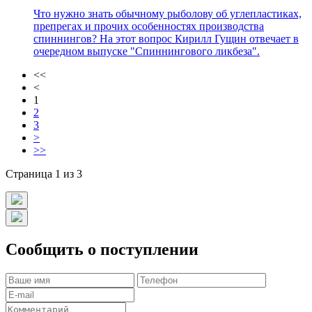
Что нужно знать обычному рыболову об углепластиках,
препрегах и прочих особенностях производства
спиннингов? На этот вопрос Кирилл Гущин отвечает в
очередном выпуске "Спиннингового ликбеза".
<<
<
1
2
3
>
>>
Страница 1 из 3
Сообщить о поступлении