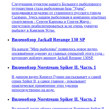
Следующим пунктом нашего Большого рыболовного
путешествия стала рыболовная база "Удача",
находящаяся недалеко от старинного русского города
Сызрани. Здесь нашим рыболовам в компании опытных
спортсменов - Сергея Карпова и Сергея Жмур -
предстояло реабилитироваться за не очень удачную
рыбалку в Камском Устье.
Видеообзор Jackall Rerange 130 SP
На канале "Мир рыболова" появилось новое видео,
посвящённое одному из главных открытий этого года -
крупному воблеру-минноу Jackall Rerange 130SP.
Видеообзор Norstream Spiker II. Часть 1
В данном видео Кирилл Гущин рассказывает о самой
серии Spiker II, а самое главное - показывает
практическое применение этих удилищ
непосредственно на воде.
Видеообзор Norstream Spiker II. Часть 2
Во второй части обзора спиннингов Norstream Spiker II