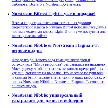
рыболова. Всё это у Norstream Avatar есть.
Norstream Bifrost Light – уже в продаже!
В этом году серия высококачественных удилищ
сверхлёгкого класса Norstream Bifrost пополнилась двумя
новыми моделями класса Light. И они уже доступны для
заказа у нас на сайте!
Norstream Nibble & Norstream Flagman-T:
первые кадры
Незадолго до Нового года команда экспертов и
сотрудников "Мира рыболова" отправилась на нижнюю
Москву-реку, чтобы испытать несколько предсерийных
удилищ Norstream на рыбалке. Что из этого получилось
и какими были первые впечатления наших рыболовах о
новых Norstream Nibble и Norstream Flagman-T, смотрите
в нашем видео.
Norstream Nibble: универсальный
ультралайт для джига и воблеров