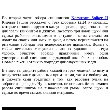
Во второй части обзора спиннингов
Norstream Spiker II
Кирилл Гущин расскажет о трех коротких (2,24 м) моделях,
которые позиционируются как универсалы, предназначенные
для ловли твичингом и джигом. Зачастую при ловле щуки или
судака рыболов оказывается в ситуации, когда сначала он
ловит на свалах или ямах на джиг, а потом переключается на
рывковые воблеры или поверхностные приманки. Возить с
собой несколько специализированных удилищ не всегда
удобно, зачастую гораздо практичней иметь один
универсальный спиннинг, подходящий для обоих способов.
Новые Spiker II отлично подходят для озвученных задач.
В видео вы увидите работу каждой из трех моделей по низу и
верху теста как с джиговыми приманками, так и с воблерами,
и сможете сами убедиться в том, как работает бланк на
забросе и проводке. Ну и, конечно, не осталась без внимания
работа спиннингов на вываживании рыбы, благо щуки и
судаки во время съемок клевали исправно.