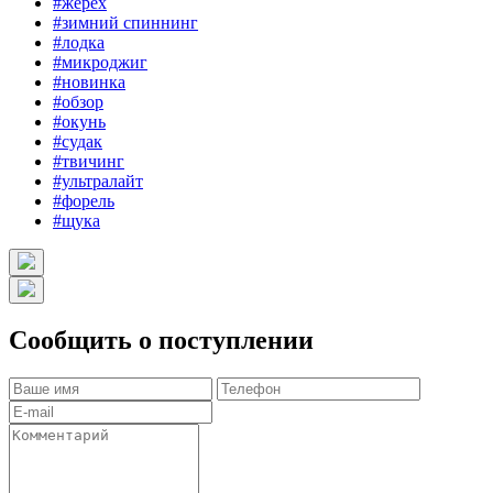
#жерех
#зимний спиннинг
#лодка
#микроджиг
#новинка
#обзор
#окунь
#судак
#твичинг
#ультралайт
#форель
#щука
Сообщить о поступлении