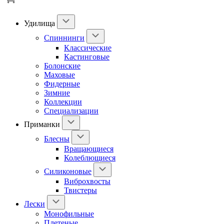
Удилища
Спиннинги
Классические
Кастинговые
Болонские
Маховые
Фидерные
Зимние
Коллекции
Специализации
Приманки
Блесны
Вращающиеся
Колеблющиеся
Силиконовые
Виброхвосты
Твистеры
Лески
Монофильные
Плетеные