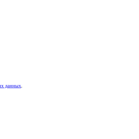
ых данных
.