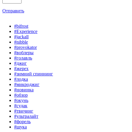
Отправить
#bifrost
#Experience
#jackall
#nibble
#provokator
#воблеры
#голавль
#джиг
#жерех
#зимний спиннинг
#лодка
#микроджиг
#новинка
#обзор
#окунь
#судак
#твичинг
#ультралайт
#форель
#щука