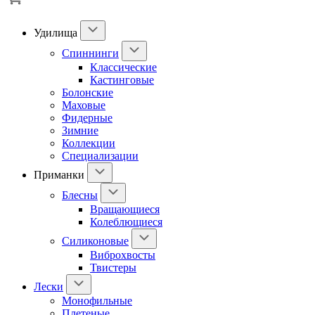
Удилища
Спиннинги
Классические
Кастинговые
Болонские
Маховые
Фидерные
Зимние
Коллекции
Специализации
Приманки
Блесны
Вращающиеся
Колеблющиеся
Силиконовые
Виброхвосты
Твистеры
Лески
Монофильные
Плетеные