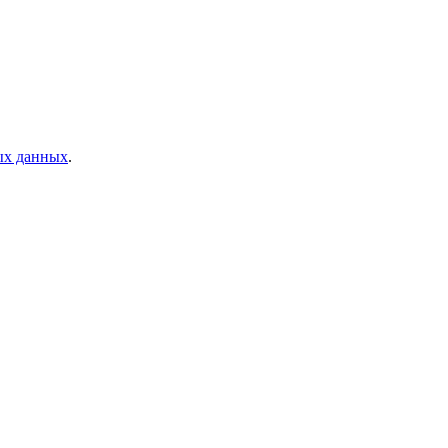
ых данных
.