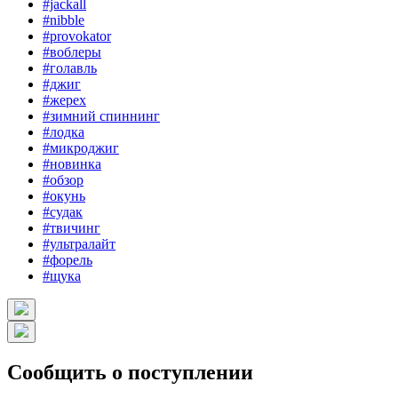
#jackall
#nibble
#provokator
#воблеры
#голавль
#джиг
#жерех
#зимний спиннинг
#лодка
#микроджиг
#новинка
#обзор
#окунь
#судак
#твичинг
#ультралайт
#форель
#щука
Сообщить о поступлении