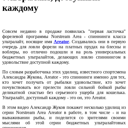
каждому
Совсем недавно в продаже появилась "первая ласточка"
форелевой программы Norstream Area - спиннинги класса
ультралайт, носящие имя
Areator
. Создавались они в первую
очередь для ловли форели на платных прудах на блесны и
воблеры, но отлично подошли и на роль универсальных
бюджетных ультралайтов, делающих ловлю спиннингом в
удовольствие доступной каждому.
По словам разработчика этих удилищ, известного спортсмена
Александра Жукова, Areator - это спиннинги именно для тех,
кто хочет получать от рыбалки удовольствие, кто хочет
почувствовать все прелести ловли сильной бойкой рыбы
деликатной снастью без серьезного ущерба для кошелька.
Ультралайт, доступный каждому - это он, это Areator.
В этом видео Александр Жуков покажет несколько удилищ из
серии Norstream Area Areator в работе, в том числе - и на
вываживании рыбы, и поделится со зрителями своими
мыслями об этой серии бюджетных ультралайтовых
спиннингов.