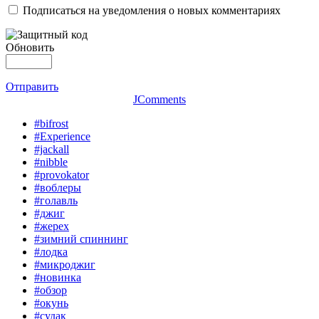
Подписаться на уведомления о новых комментариях
Обновить
Отправить
JComments
#bifrost
#Experience
#jackall
#nibble
#provokator
#воблеры
#голавль
#джиг
#жерех
#зимний спиннинг
#лодка
#микроджиг
#новинка
#обзор
#окунь
#судак