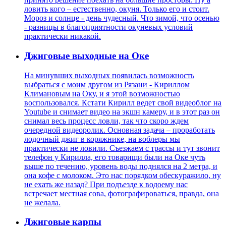
ловить кого – естественно, окуня. Только его и стоит.
Мороз и солнце - день чудесный. Что зимой, что осенью
- разницы в благоприятности окуневых условий
практически никакой.
Джиговые выходные на Оке
На минувших выходных появилась возможность
выбраться с моим другом из Рязани - Кириллом
Климановым на Оку, и я этой возможностью
воспользовался. Кстати Кирилл ведет свой видеоблог на
Youtube и снимает видео на экшн камеру, и в этот раз он
снимал весь процесс ловли, так что скоро ждем
очередной видеоролик. Основная задача – проработать
лодочный джиг в коряжнике, на воблеры мы
практически не ловили. Съезжаем с трассы и тут звонит
телефон у Кирилла, его товарищи были на Оке чуть
выше по течению, уровень воды поднялся на 2 метра, и
она кофе с молоком. Это нас порядком обескуражило, ну
не ехать же назад? При подъезде к водоему нас
встречает местная сова, фотографироваться, правда, она
не желала.
Джиговые карпы