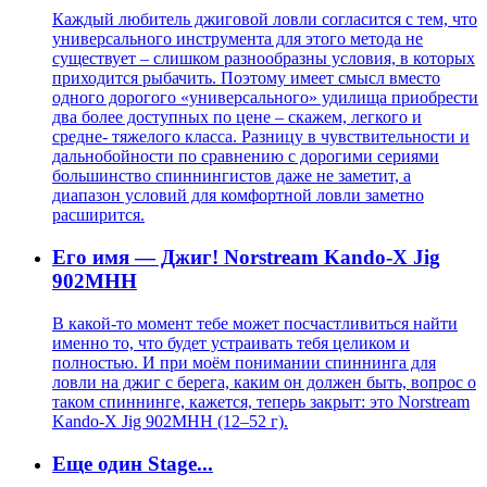
Каждый любитель джиговой ловли согласится с тем, что
универсального инструмента для этого метода не
существует – слишком разнообразны условия, в которых
приходится рыбачить. Поэтому имеет смысл вместо
одного дорогого «универсального» удилища приобрести
два более доступных по цене – скажем, легкого и
средне- тяжелого класса. Разницу в чувствительности и
дальнобойности по сравнению с дорогими сериями
большинство спиннингистов даже не заметит, а
диапазон условий для комфортной ловли заметно
расширится.
Его имя — Джиг! Norstream Kando-X Jig
902MHH
В какой-то момент тебе может посчастливиться найти
именно то, что будет устраивать тебя целиком и
полностью. И при моём понимании спиннинга для
ловли на джиг с берега, каким он должен быть, вопрос о
таком спиннинге, кажется, теперь закрыт: это Norstream
Kando-X Jig 902MHH (12–52 г).
Еще один Stage...