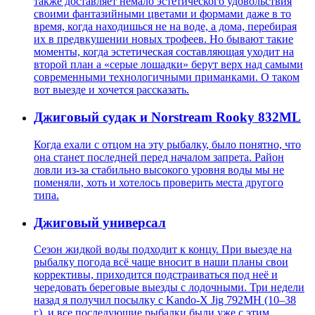
также доставляет немало эстетического удовольствия
своими фантазийными цветами и формами даже в то
время, когда находишься не на воде, а дома, перебирая
их в предвкушении новых трофеев. Но бывают такие
моменты, когда эстетическая составляющая уходит на
второй план а «серые лошадки» берут верх над самыми
современными технологичными приманками. О таком
вот выезде и хочется рассказать.
Джиговый судак и Norstream Rooky 832ML
Когда ехали с отцом на эту рыбалку, было понятно, что
она станет последней перед началом запрета. Район
ловли из-за стабильно высокого уровня воды мы не
поменяли, хоть и хотелось проверить места другого
типа.
Джиговый универсал
Сезон жидкой воды подходит к концу. При выезде на
рыбалку погода всё чаще вносит в наши планы свои
коррективы, приходится подстраиваться под неё и
чередовать береговые выезды с лодочными. Три недели
назад я получил посылку с Kando-X Jig 792MH (10–38
г), и все последующие рыбалки были уже с этим