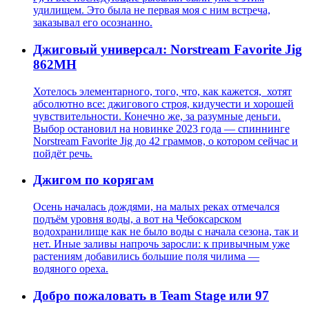
удилищем. Это была не первая моя с ним встреча,
заказывал его осознанно.
Джиговый универсал: Norstream Favorite Jig
862MH
Хотелось элементарного, того, что, как кажется, хотят
абсолютно все: джигового строя, кидучести и хорошей
чувствительности. Конечно же, за разумные деньги.
Выбор остановил на новинке 2023 года — спиннинге
Norstream Favorite Jig до 42 граммов, о котором сейчас и
пойдёт речь.
Джигом по корягам
Осень началась дождями, на малых реках отмечался
подъём уровня воды, а вот на Чебоксарском
водохранилище как не было воды с начала сезона, так и
нет. Иные заливы напрочь заросли: к привычным уже
растениям добавились большие поля чилима —
водяного ореха.
Добро пожаловать в Team Stage или 97