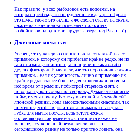
Как правило, у всех рыболовов есть водоемы, на
которых преобладают определенные виды рыб. Где-то
это щука, где-то это окунь, я же сделал ставку на окуня.
Захотелось мне половить веселых полосатых
разбойников на одном из прудов - озере под Рязанью))
Джиговые мочалки
Уверен, что у каждого спиннингиста есть такой класс
приманок, к которому он прибегает крайне редко, не из
за их низкой уловистости, а по причине каких-либо
других факторов. В моем случае это поролоновые джиг-
приманки. Зная их уловистость, лично я применяю их
крайне редко, скорее больше для «галочки» и, ловя на
неё время от времени, побыстрей стараюсь снять с
поводка и убрать обратно в коробку. Думаю что многие
поймут меня почему. В эпоху красивой и "съедобной"
японской резины, ловя высококлассными снастями, так
не хочется, чтобы в роли твоей приманки выступала
губка для мытья посуды, ведь эстетическая
составляющая современного спиннинга важна не
меньше, чем конечный результат ловли. На
сегодняшнюю резину не только приятно ловить, она