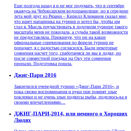
Еще полгода назад я и не мог подумать, что в сентябре
окажусь на Чебоксарском водохранилище, но в середине
лета мой друг из Рязани – Кирилл Климанов сказал мне,
что ищет напарника на турнир и хотел бы, чтобы им
стал я. Мысль поучаствовать в лодочном турнире такого
масштаба меня не покидала, а судьба такой возможности
не предоставляла. Прикинув, что ни на какие
официальные соревнования по форели турнир не
попадает, я с радостью согласился. Были некоторые
сомнения насчет того, сработаемся ли мы в лодке, но
после совместной поездки на Оку эти сомнения
пропали. Подготовка пошла.
Джиг-Пари 2016
Закончился очередной турнир «Джиг-Пари 2016», и
пока свежи воспоминания и руки еще помнят злые
поклевки и не очень злые подвесы рыбы, поделюсь-ка я
своими впечатлениями…
ДЖИГ-ПАРИ-2014, или немного о Хороших
Людях