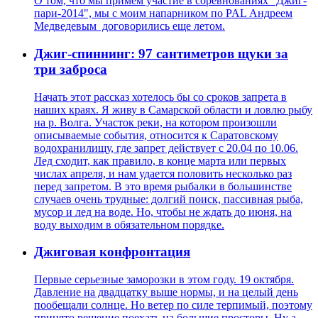
О том, что мы примем участие в соревнованиях "Джиг-
пари-2014", мы с моим напарником по PAL Андреем
Медведевым договорились еще летом.
Джиг-спиннинг: 97 сантиметров щуки за
три заброса
Начать этот рассказ хотелось бы со сроков запрета в
наших краях. Я живу в Самарской области и ловлю рыбу
на р. Волга. Участок реки, на котором произошли
описываемые события, относится к Саратовскому
водохранилищу, где запрет действует с 20.04 по 10.06.
Лед сходит, как правило, в конце марта или первых
числах апреля, и нам удается половить несколько раз
перед запретом. В это время рыбалки в большинстве
случаев очень трудные: долгий поиск, пассивная рыба,
мусор и лед на воде. Но, чтобы не ждать до июня, на
воду выходим в обязательном порядке.
Джиговая конфронтация
Первые серьезные заморозки в этом году. 19 октября.
Давление на двадцатку выше нормы, и на целый день
пообещали солнце. Но ветер по силе терпимый, поэтому
принято решение поехать на большие просторы. Ну а