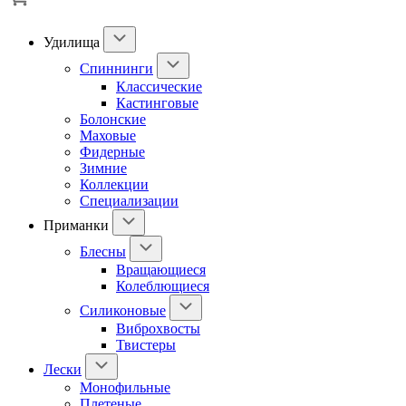
Удилища
Спиннинги
Классические
Кастинговые
Болонские
Маховые
Фидерные
Зимние
Коллекции
Специализации
Приманки
Блесны
Вращающиеся
Колеблющиеся
Силиконовые
Виброхвосты
Твистеры
Лески
Монофильные
Плетеные