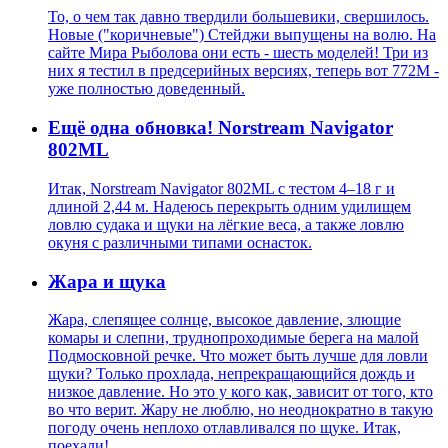
То, о чем так давно твердили большевики, свершилось.
Новые ("коричневые") Стейджи выпущены на волю. На
сайте Мира Рыболова они есть - шесть моделей! Три из
них я тестил в предсерийных версиях, теперь вот 772M -
уже полностью доведенный.
Ещё одна обновка! Norstream Navigator
802ML
Итак, Norstream Navigator 802ML с тестом 4–18 г и
длиной 2,44 м. Надеюсь перекрыть одним удилищем
ловлю судака и щуки на лёгкие веса, а также ловлю
окуня с различными типами оснасток.
Жара и щука
Жара, слепящее солнце, высокое давление, злющие
комары и слепни, труднопроходимые берега на малой
Подмосковной речке. Что может быть лучше для ловли
щуки? Только прохлада, непрекращающийся дождь и
низкое давление. Но это у кого как, зависит от того, кто
во что верит. Жару не люблю, но неоднократно в такую
погоду очень неплохо отлавливался по щуке. Итак,
поехали!