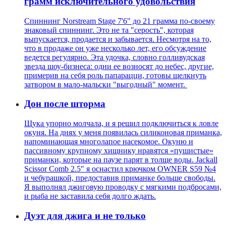
грамм исключительного удовольствия
Спиннинг Norstream Stage 7'6" до 21 грамма по-своему
знаковый спиннинг. Это не та "серость", которая
выпускается, продается и забывается. Несмотря на то,
что в продаже он уже несколько лет, его обсуждение
ведется регулярно. Эта удочка, словно голливудская
звезда шоу-бизнеса: одни ее возносят до небес, другие,
примерив на себя роль папарацци, готовы щелкнуть
затвором в мало-мальски "выгодный" момент.
Дон после шторма
Щука упорно молчала, и я решил подключиться к ловле
окуня. На днях у меня появилась силиконовая приманка,
напоминающая многолапое насекомое. Окуню и
пассивному крупному хищнику нравятся «пушистые»
приманки, которые на паузе парят в толще воды. Jackall
Scissor Comb 2.5″ я оснастил крючком OWNER S59 №4
и чебурашкой, предоставив приманке больше свободы.
Я выполнял джиговую проводку с мягкими подбросами,
и рыба не заставила себя долго ждать.
Дуэт для джига и не только