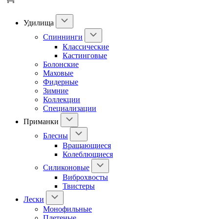
Удилища
Спиннинги
Классические
Кастинговые
Болонские
Маховые
Фидерные
Зимние
Коллекции
Специализации
Приманки
Блесны
Вращающиеся
Колеблющиеся
Силиконовые
Виброхвосты
Твистеры
Лески
Монофильные
Плетеные