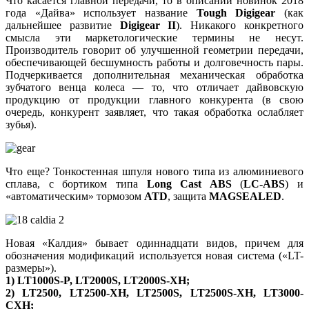
Что касается главной передачи, то в описании новинок 2018
года «Дайва» использует название
Tough Digigear
(как
дальнейшее развитие
Digigear II
). Никакого конкретного
смысла эти маркетологические термины не несут.
Производитель говорит об улучшенной геометрии передачи,
обеспечивающей бесшумность работы и долговечность пары.
Подчеркивается дополнительная механическая обработка
зубчатого венца колеса — то, что отличает дайвовскую
продукцию от продукции главного конкурента (в свою
очередь, конкурент заявляет, что такая обработка ослабляет
зубья).
Что еще? Тонкостенная шпуля нового типа из алюминиевого
сплава, с бортиком типа
Long Cast ABS
(
LC-ABS
) и
«автоматическим» тормозом
ATD
, защита
MAGSEALED
.
Новая «Калдия» бывает одиннадцати видов, причем для
обозначения модификаций используется новая система («LT-
размеры»).
1) LT1000S-P, LT2000S, LT2000S-XH;
2) LT2500, LT2500-XH, LT2500S, LT2500S-XH, LT3000-
CXH;