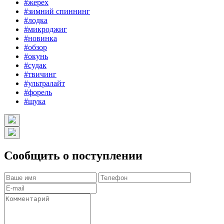
#жерех
#зимний спиннинг
#лодка
#микроджиг
#новинка
#обзор
#окунь
#судак
#твичинг
#ультралайт
#форель
#щука
Сообщить о поступлении