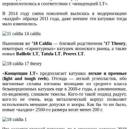
перевоплотились в соответствии с «концепцией LT».
В 2014 году смена поколений вылилась в модернизацию
«калдий» образца 2011 года, даже внешне эти катушки тогда
мало изменились.
Нынешняя же
’18 Caldia
— близкий родственник
’17 Theory
,
некоторых «гарнитурных» катушек японского рынка, а также
новых
Ballistic LT
,
Tatula LT
,
Prorex LT
.
«
Концепция LT
» предполагает катушки
легкие и прочные
(
light and tough reels
). Отсюда — легкий углепластик, ибо
магниевые сплавы изгнаны японцами из среднего класса
безынерционных катушек еще в 2000-е годы, а алюминиевые,
по-видимому, слишком тяжелы. Кого-то такой подход радует,
кого-то не очень, ведь металлический корпус позволяет
использовать меньшие допуски и зазоры. Как бы то ни было,
новые «калдии» 2500-го размера весят менее 200 г.