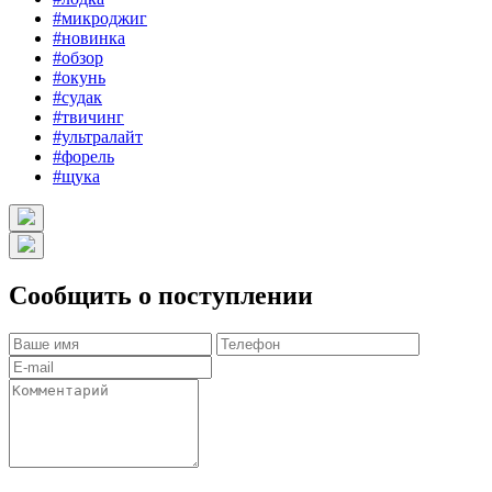
#микроджиг
#новинка
#обзор
#окунь
#судак
#твичинг
#ультралайт
#форель
#щука
Сообщить о поступлении