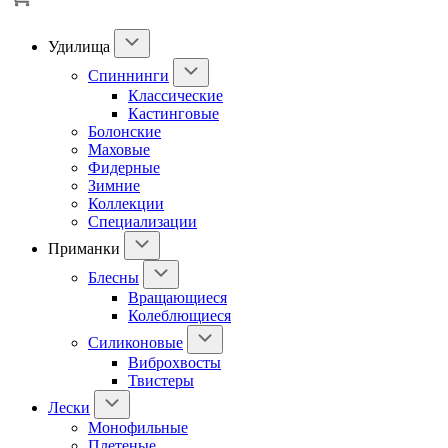
Удилища
Спиннинги
Классические
Кастинговые
Болонские
Маховые
Фидерные
Зимние
Коллекции
Специализации
Приманки
Блесны
Вращающиеся
Колеблющиеся
Силиконовые
Виброхвосты
Твистеры
Лески
Монофильные
Плетеные