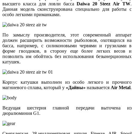
высшего класса для ловли басса
Daiwa 20 Steez Air TW
.
Данная модель сконструирована специально для работы с
особо легкими приманками.
По замыслу производителя, этот современный аппарат
должен расширить возможности рыболовов, охотящихся на
басса, например, с силиконовыми червями и грузилами в
форме гвоздиков, в сторону еще более легких весов и
позволить им обойтись без использования безынерционных
катушек.
Корпус катушки выполнен из особо легкого и прочного
магниевого сплава, который у
«Дайвы»
называется
Air Metal
.
Ведущая шестерня главной передачи выточена из
дюралюминия G1.
Сверхлегкая 28-миллиметровая шпуля Finesse AIR Spool