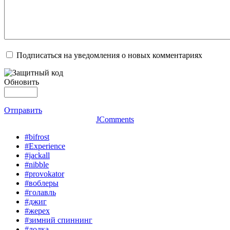
Подписаться на уведомления о новых комментариях
Обновить
Отправить
JComments
#bifrost
#Experience
#jackall
#nibble
#provokator
#воблеры
#голавль
#джиг
#жерех
#зимний спиннинг
#лодка