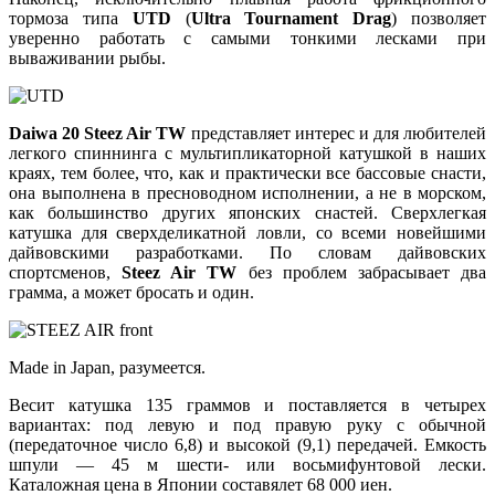
тормоза типа
UTD
(
Ultra Tournament Drag
) позволяет
уверенно работать с самыми тонкими лесками при
вываживании рыбы.
Daiwa 20 Steez Air TW
представляет интерес и для любителей
легкого спиннинга с мультипликаторной катушкой в наших
краях, тем более, что, как и практически все бассовые снасти,
она выполнена в пресноводном исполнении, а не в морском,
как большинство других японских снастей. Сверхлегкая
катушка для сверхделикатной ловли, со всеми новейшими
дайвовскими разработками. По словам дайвовских
спортсменов,
Steez Air TW
без проблем забрасывает два
грамма, а может бросать и один.
Made in Japan, разумеется.
Весит катушка 135 граммов и поставляется в четырех
вариантах: под левую и под правую руку с обычной
(передаточное число 6,8) и высокой (9,1) передачей. Емкость
шпули — 45 м шести- или восьмифунтовой лески.
Каталожная цена в Японии составялет 68 000 иен.