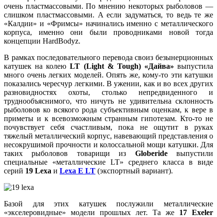
очень пластмассовыми. По мнению некоторых рыболовов —
слишком пластмассовыми. А если задуматься, то ведь те же
«Калдии» и «Фримсы» начинались именно с металлического
корпуса, именно они были проводниками новой тогда
концепции HardBodyz.
В рамках последовательного перевода своиз безынерционных
катушек на колею
LT (Light & Tough)
«Дайва»
выпустила
много очень легких моделей. Опять же, кому-то эти катушки
показались чересчур легкими. В ужении, как и во всех других
разновидностях охоты, столько непредвиденного и
труднообъяснимого, что ничуть не удивительна склонность
рыболовов ко всякого рода субъективным оценкам, к вере в
приметы и к всевозможным странным гипотезам. Кто-то не
почувствует себя счастливым, пока не ощутит в руках
тяжелый металлический корпус, навевающий представления о
несокрушимой прочности и колоссальной мощи катушки. Для
таких рыболовов товарищи из
Globeride
выпустили
специальные «металлические LT» среднего класса в виде
серий
19 Lexa
и
Lexa E LT
(экспортный вариант).
Базой для этих катушек послужили металлические
«экселеровидные» модели прошлых лет. Та же
17 Exeler