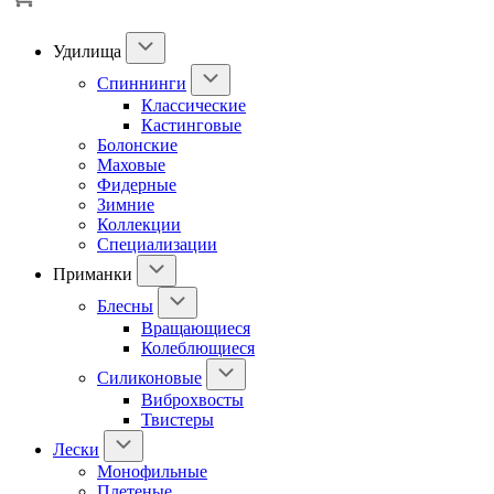
Удилища
Спиннинги
Классические
Кастинговые
Болонские
Маховые
Фидерные
Зимние
Коллекции
Специализации
Приманки
Блесны
Вращающиеся
Колеблющиеся
Силиконовые
Виброхвосты
Твистеры
Лески
Монофильные
Плетеные