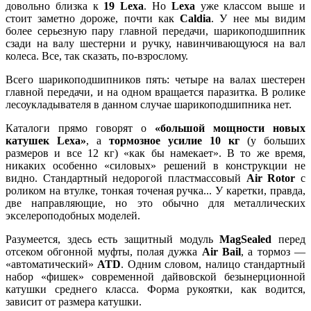
довольно близка к
19 Lexa
. Но
Lexa
уже классом выше и
стоит заметно дороже, почти как
Caldia
. У нее мы видим
более серьезную пару главной передачи, шарикоподшипник
сзади на валу шестерни и ручку, навинчивающуюся на вал
колеса. Все, так сказать, по-взрослому.
Всего шарикоподшипников пять: четыре на валах шестерен
главной передачи, и на одном вращается паразитка. В ролике
лесоукладывателя в данном случае шарикоподшипника нет.
Каталоги прямо говорят о
«большой мощности новых
катушек Lexa»
, а
тормозное усилие 10 кг
(у больших
размеров и все 12 кг) «как бы намекает». В то же время,
никаких особенно «силовых» решений в конструкции не
видно. Стандартный недорогой пластмассовый
Air Rotor
c
роликом на втулке, тонкая точеная ручка... У каретки, правда,
две направляющие, но это обычно для металлических
экселероподобных моделей.
Разумеется, здесь есть защитный модуль
MagSealed
перед
отсеком обгонной муфты, полая дужка
Air Bail
, а тормоз —
«автоматический»
ATD
. Одним словом, налицо стандартный
набор «фишек» современной дайвовской безынерционной
катушки среднего класса. Форма рукоятки, как водится,
зависит от размера катушки.