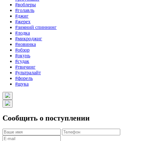
#воблеры
#голавль
#джиг
#жерех
#зимний спиннинг
#лодка
#микроджиг
#новинка
#обзор
#окунь
#судак
#твичинг
#ультралайт
#форель
#щука
Сообщить о поступлении