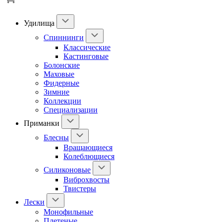
Удилища
Спиннинги
Классические
Кастинговые
Болонские
Маховые
Фидерные
Зимние
Коллекции
Специализации
Приманки
Блесны
Вращающиеся
Колеблющиеся
Силиконовые
Виброхвосты
Твистеры
Лески
Монофильные
Плетеные