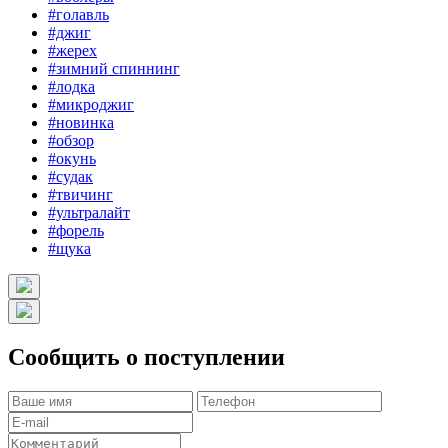
#голавль
#джиг
#жерех
#зимний спиннинг
#лодка
#микроджиг
#новинка
#обзор
#окунь
#судак
#твичинг
#ультралайт
#форель
#щука
Сообщить о поступлении