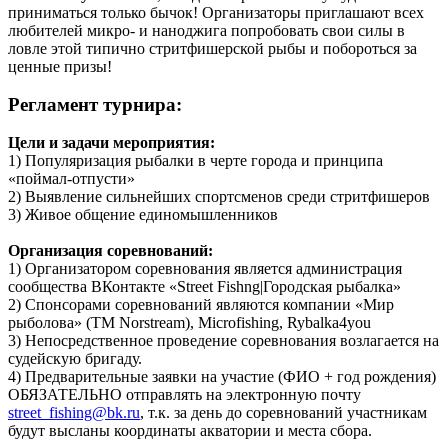
приниматься только бычок! Организаторы приглашают всех
любителей микро- и наноджига попробовать свои силы в
ловле этой типично стритфишерской рыбы и побороться за
ценные призы!
Регламент турнира:
Цели и задачи мероприятия:
1) Популяризация рыбалки в черте города и принципа
«поймал-отпусти»
2) Выявление сильнейших спортсменов среди стритфишеров
3) Живое общение единомышленников
Организация соревнований:
1) Организатором соревнования является администрация
сообщества ВКонтакте «Street Fishng|Городская рыбалка»
2) Спонсорами соревнований являются компании «Мир
рыболова» (ТМ Norstream), Microfishing, Rybalka4you
3) Непосредственное проведение соревнования возлагается на
судейскую бригаду.
4) Предварительные заявки на участие (ФИО + год рождения)
ОБЯЗАТЕЛЬНО отправлять на электронную почту
street_fishing@bk.ru
, т.к. за день до соревнований участникам
будут высланы координаты акватории и места сбора.