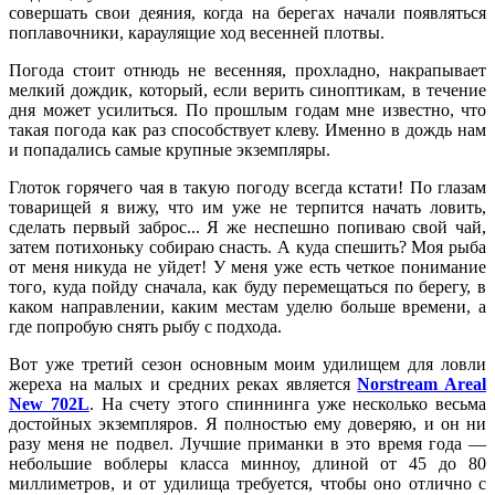
совершать свои деяния, когда на берегах начали появляться
поплавочники, караулящие ход весенней плотвы.
Погода стоит отнюдь не весенняя, прохладно, накрапывает
мелкий дождик, который, если верить синоптикам, в течение
дня может усилиться. По прошлым годам мне известно, что
такая погода как раз способствует клеву. Именно в дождь нам
и попадались самые крупные экземпляры.
Глоток горячего чая в такую погоду всегда кстати! По глазам
товарищей я вижу, что им уже не терпится начать ловить,
сделать первый заброс... Я же неспешно попиваю свой чай,
затем потихоньку собираю снасть. А куда спешить? Моя рыба
от меня никуда не уйдет! У меня уже есть четкое понимание
того, куда пойду сначала, как буду перемещаться по берегу, в
каком направлении, каким местам уделю больше времени, а
где попробую снять рыбу с подхода.
Вот уже третий сезон основным моим удилищем для ловли
жереха на малых и средних реках является
Norstream Areal
New 702L
. На счету этого спиннинга уже несколько весьма
достойных экземпляров. Я полностью ему доверяю, и он ни
разу меня не подвел. Лучшие приманки в это время года —
небольшие воблеры класса минноу, длиной от 45 до 80
миллиметров, и от удилища требуется, чтобы оно отлично с