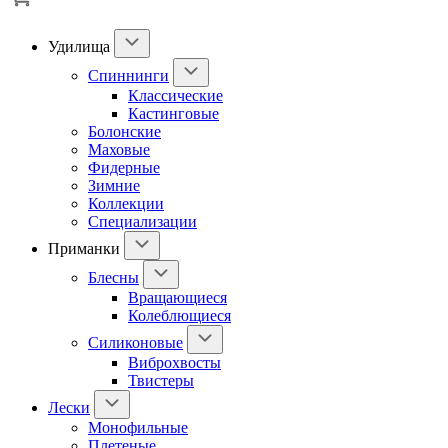
Удилища
Спиннинги
Классические
Кастинговые
Болонские
Маховые
Фидерные
Зимние
Коллекции
Специализации
Приманки
Блесны
Вращающиеся
Колеблющиеся
Силиконовые
Виброхвосты
Твистеры
Лески
Монофильные
Плетеные