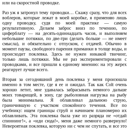
или на скоростной проводке.
Раз уж я затронул тему проводки… Скажу сразу, что для всех
воблеров, которые лежат в моей коробке, я применяю лишь
одну проводку, судя по моей практике — самую
результативную. Делаем заброс вниз по течению, по
циферблату — на десять-одиннадцать часов, и выполняем
небольшие потяжки, по две-три (делать больше — не имеет
смысла), и обязательно с отпуском, с отдачей. Обычно в
момент паузы, свободного парения приманки в толще воды, и
происходит поклевка. Здесь не нужен никакой твичинг,
только лишь потяжки. Мы не раз экспериментировали с
проводками, и все пришли к единому мнению: на эту жерех
реагирует лучше всего.
Вторая за сегодняшний день поклевка у меня произошла
именно в том месте, где я ее и ожидал. Так как Colt очень
хорошо летит, мне удавалась забрасывать немного дальше
моих товарищей, в зону, где рыболовная нагрузка на рыбу
была минимальна. Я облавливал дальнюю струю,
граничившую с участком спокойного течения. Все по
учебнику: ищем границы струй и начинаем планомерно их
облавливать. Эта поклевка была уже из разряда не «отдай
спиннинг!», а «иди сюда!», меня даже немного развернуло!
Невероятная поклевка, которую ни с чем не спутать, и все это