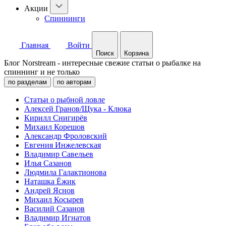
Акции
Спиннинги
Главная
Войти
Поиск
Корзина
Блог Norstream - интересные свежие статьи о рыбалке на
спиннинг и не только
по разделам
по авторам
Статьи о рыбной ловле
Алексей Гранов/Щука - Клюка
Кирилл Снигирёв
Михаил Корешов
Александр Фроловский
Евгения Инжелевская
Владимир Савельев
Илья Сазанов
Людмила Галактионова
Наташка Ёжик
Андрей Яснов
Михаил Косырев
Василий Сазанов
Владимир Игнатов