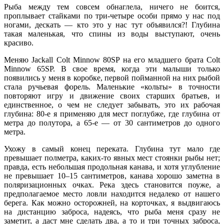
Рыба между тем совсем обнаглела, ничего не боится,
проплывает стайками по три-четыре особи прямо у нас под
ногами, дескать — кто это у нас тут объявился?! Глубина
такая маленькая, что спины из воды выступают, очень
красиво.
Меняю Jackall Colt Minnow 80SP на его младшего брата Colt
Minnow 65SP. В свое время, когда эти малыши только
появились у меня в коробке, первой пойманной на них рыбой
стала ручьевая форель. Маленькие «кольты» в точности
повторяют игру и движение своих старших братьев, и
единственное, о чем не следует забывать, это их рабочая
глубина: 80-е я применяю для мест поглубже, где глубина от
метра до полутора, а 65-е — от 30 сантиметров до одного
метра.
Ухожу в самый конец переката. Глубина тут мало где
превышает полметра, каких-то явных мест стоянки рыбы нет;
правда, есть небольшая продольная канава, и хотя углубление
не превышает 10–15 сантиметров, канава хорошо заметна в
поляризационных очках. Река здесь становится поуже, а
предполагаемое место ловли находится недалеко от нашего
берега. Как можно осторожней, на корточках, я выдвигаюсь
на дистанцию заброса, надеясь, что рыба меня сразу не
заметит, а даст мне сделать два, а то и три точных заброса,