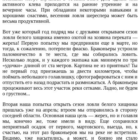
активного клева приходится на ранние утренние и на
вечерние часы. При обладании некоторыми навыками и
хорошими снастями, весенняя ловля шереспера может быть
весьма продуктивной.
Вот уже который год подряд мы с друзьями открываем сезон
ловли белого хищника именно охотой на хозяина переката —
жереха! Первую попытку мы предприняли еще в марте, но
тогда, к сожалению, потерпели фиаско. Браконьеры устроили
паломничество в те места, где мы собирались ловить.
Несколько лодок, и у каждого экипажа как минимум по три
«удочки» длиной от ста метров. Картина не из приятных! Ты
не первый год приезжаешь за двести километров, чтобы
поймать небольшого голавлишку, сфотографироваться с ним и
отпустить его назад подрастать и размножаться. А браконьеры
процеживают весь этот участок реки сетками. Ладно, не будем
о грустном...
Вторая наша попытка открыть сезон ловли белого хищника
пришлась уже на апрель; втроем мы отправились в сторону
соседней области. Основная наша цель — жерех, но и голавля
мы, конечно же, тоже имели в виду. Еще сохранился
неприятный осадок от первого, мартовского, выезда, но, к
счастью, на этот раз браконьеров мы на реке не встретили.
Видимо, уже насытились, а может, и боязно им стало