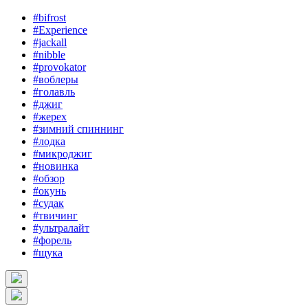
#bifrost
#Experience
#jackall
#nibble
#provokator
#воблеры
#голавль
#джиг
#жерех
#зимний спиннинг
#лодка
#микроджиг
#новинка
#обзор
#окунь
#судак
#твичинг
#ультралайт
#форель
#щука