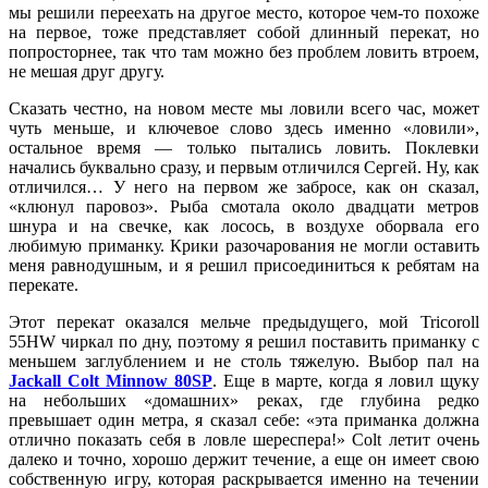
мы решили переехать на другое место, которое чем-то похоже
на первое, тоже представляет собой длинный перекат, но
попросторнее, так что там можно без проблем ловить втроем,
не мешая друг другу.
Сказать честно, на новом месте мы ловили всего час, может
чуть меньше, и ключевое слово здесь именно «ловили»,
остальное время — только пытались ловить. Поклевки
начались буквально сразу, и первым отличился Сергей. Ну, как
отличился… У него на первом же забросе, как он сказал,
«клюнул паровоз». Рыба смотала около двадцати метров
шнура и на свечке, как лосось, в воздухе оборвала его
любимую приманку. Крики разочарования не могли оставить
меня равнодушным, и я решил присоединиться к ребятам на
перекате.
Этот перекат оказался мельче предыдущего, мой Tricoroll
55HW чиркал по дну, поэтому я решил поставить приманку с
меньшем заглублением и не столь тяжелую. Выбор пал на
Jackall Colt Minnow 80SP
. Еще в марте, когда я ловил щуку
на небольших «домашних» реках, где глубина редко
превышает один метра, я сказал себе: «эта приманка должна
отлично показать себя в ловле шереспера!» Colt летит очень
далеко и точно, хорошо держит течение, а еще он имеет свою
собственную игру, которая раскрывается именно на течении