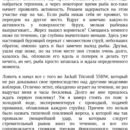
набраться терпения, а через некоторое время рыба все-таки
начнет проявлять активность. Решаем задержаться на этом
участке еще на час. Если рыба никак себя не проявит, то
переедем на другое место. Вдруг я замечаю какую-то
активность у поверхности: бурун, мелкая рыбешка
выпрыгивает... Жерех вышел кормиться? Смещаюсь немного
ниже по течению, где глубина значительно меньше. Здесь уже
настоящий бурлящий перекат с множеством струй, небольших
обраток; именно здесь и был замечен выход рыбы. Друзья,
ушли еще ниже, но на этом месте они стояли очень долго,
казалось бы, обловили его вдоль и поперек и делать тут
нечего, ан нет, рыба просто затаилась и ждала определенного
момента.
Ловить я начал все с того же Jackall Tricoroll 55HW, который
не раз доказывал свое превосходство над другими моделями
воблеров. Отлично летит, обалденно играет на течении, не раз
выручал меня в часы бесклевья. Долго же мне пришлось
ждать первую поклевку! Уж я замерз стоять по пояс в
холодной воде, экспериментируя с проводкой, подачей
приманки, облавливая каждую струйку. Причем это нельзя
было назвать типичной поклевкой жереха, к которой мы так
привыкли (мощнейший удар, за которым следует
стремительный рывок вниз по течению, и все это
сопровождается громким треском фрикционного тормоза