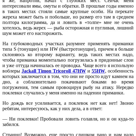
я же, напротив, начал с глубоких мест. Сейчас меня
интересовали ямы, омуты и обратки. В прошлые годы именно
в таких местах стояли самые крупные особи. На перекате
жереха может быть и побольше, но размер его там в среднем
полтора килограмма, да и ловить в «толпе» мне не очень
хотелось, ведь жерех — рыба осторожная и пугливая, лишний
шум может его насторожить.
На глубоководных участках разумнее применять приманки
типа S (тонущие) или HW (быстротонущие), причем я больше
склоняюсь ко второму варианту, ведь таких местах надо,
чтобы приманка моментально погрузилась в придонные слои
и уже оттуда начиналась ее проводка. Чаще всего я использую
воблеры
Jackall Timon Tricoroll 47HW
и
55HW
, особенность
которых заключается в том, что они не просто идут камнем на
дно, а соблазнительно покачивают боками во время
погружения, тем самым провоцируя рыбу на атаку. Нередко
поклевки случались у меня именно на падении приманки.
Но дождь все усиливается, а поклевок нет как нет! Звоню
ребятам, интересуюсь, как у них дела, а в ответ:
— Ни поклевки! Пробовали ловить голавля, но и он куда-то
забился.
Странно! Возможно, еще просто слишком рано и нам надо