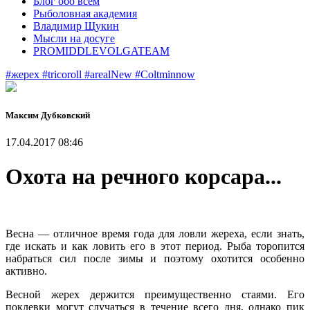
Блог обо всем
Рыболовная академия
Владимир Щукин
Мысли на досуге
PROMIDDLEVOLGATEAM
#жерех
#tricoroll
#arealNew
#Coltminnow
Максим Дубковский
17.04.2017 08:46
Охота на речного корсара...
Весна — отличное время года для ловли жереха, если знать,
где искать и как ловить его в этот период. Рыба торопится
набраться сил после зимы и поэтому охотится особенно
активно.
Весной жерех держится преимущественно стаями. Его
поклевки могут случаться в течение всего дня, однако пик