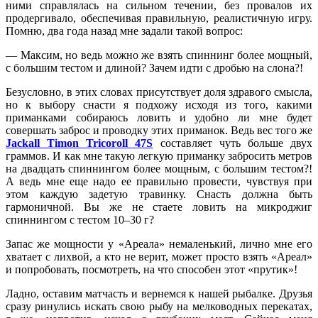
ними справлялась на сильном течении, без провалов их
продергивало, обеспечивая правильную, реалистичную игру.
Помню, два года назад мне задали такой вопрос:
— Максим, но ведь можно же взять спиннинг более мощный,
с большим тестом и длиной? Зачем идти с дробью на слона?!
Безусловно, в этих словах присутствует доля здравого смысла,
но к выбору снасти я подхожу исходя из того, какими
приманками собираюсь ловить и удобно ли мне будет
совершать заброс и проводку этих приманок. Ведь вес того же
Jackall Timon Tricoroll 47S
составляет чуть больше двух
граммов. И как мне такую легкую приманку забросить метров
на двадцать спиннингом более мощным, с большим тестом?!
А ведь мне еще надо ее правильно провести, чувствуя при
этом каждую задетую травинку. Снасть должна быть
гармоничной. Вы же не стаете ловить на микроджиг
спиннингом с тестом 10–30 г?
Запас же мощности у «Ареала» немаленький, лично мне его
хватает с лихвой, а кто не верит, может просто взять «Ареал»
и попробовать, посмотреть, на что способен этот «прутик»!
Ладно, оставим матчасть и вернемся к нашей рыбалке. Друзья
сразу ринулись искать свою рыбу на мелководных перекатах,