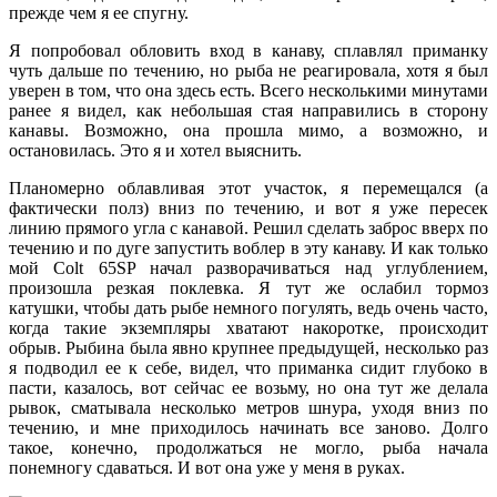
прежде чем я ее спугну.
Я попробовал обловить вход в канаву, сплавлял приманку
чуть дальше по течению, но рыба не реагировала, хотя я был
уверен в том, что она здесь есть. Всего несколькими минутами
ранее я видел, как небольшая стая направились в сторону
канавы. Возможно, она прошла мимо, а возможно, и
остановилась. Это я и хотел выяснить.
Планомерно облавливая этот участок, я перемещался (а
фактически полз) вниз по течению, и вот я уже пересек
линию прямого угла с канавой. Решил сделать заброс вверх по
течению и по дуге запустить воблер в эту канаву. И как только
мой Colt 65SP начал разворачиваться над углублением,
произошла резкая поклевка. Я тут же ослабил тормоз
катушки, чтобы дать рыбе немного погулять, ведь очень часто,
когда такие экземпляры хватают накоротке, происходит
обрыв. Рыбина была явно крупнее предыдущей, несколько раз
я подводил ее к себе, видел, что приманка сидит глубоко в
пасти, казалось, вот сейчас ее возьму, но она тут же делала
рывок, сматывала несколько метров шнура, уходя вниз по
течению, и мне приходилось начинать все заново. Долго
такое, конечно, продолжаться не могло, рыба начала
понемногу сдаваться. И вот она уже у меня в руках.