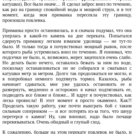
катушки). Все было иначе… Я сделал заброс вниз по течению,
как раз на границу спокойной воды и мощной струи, и в тот
момент, когда моя приманка пересекла эту границу,
произошла поклевка.
Приманка просто остановилась, и я сначала подумал, что она
уперлась в какой-то камень на дне переката. Попытался
сдернуть приманку легким взмахом удилища — не тут-то
было. И только тогда я почувствовал мощный рывок, после
которого рыба устремилась вниз по течению. Я понимал, что
подсечки не было, и, возможно, жерех зацепился очень слабо.
Но делать было нечего, оставалось бежать за ним по воде,
поскольку останавливаться он не собирался и сматывал с
катушки метр за метром. Долго так продолжаться не могло, и
я попробовал немного подтянуть тормоз. Казалось, рыба
начинает сдаваться, мне уже удалось остановить ее и
развернуть, медленно и осторожно я начал подтягивать ее,
подводить все ближе и ближе... И вдруг я почувствовал, как
леска провисла! В этот момент я просто окаменел. Как?!
Проделать такую работу, уже почти выиграть бой с таким
сильным соперником — и все потерять из-за того, что шнур
перетерся о камни! Ну, сам виноват, надо было почаще
перевязываться. Очень обидный и глупый сход.
К сожалению, больше на этом перекате поклевок не было, и