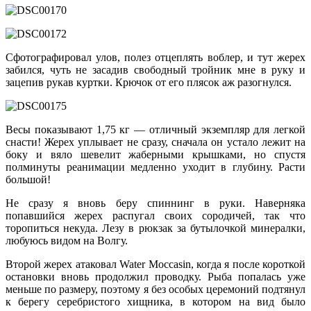
Сфотографировал улов, полез отцеплять воблер, и тут жерех
забился, чуть не засадив свободный тройник мне в руку и
зацепив рукав куртки. Крючок от его плясок аж разогнулся.
Весы показывают 1,75 кг — отличный экземпляр для легкой
снасти! Жерех уплывает не сразу, сначала он устало лежит на
боку и вяло шевелит жаберными крышками, но спустя
полминуты реанимации медленно уходит в глубину. Расти
большой!
Не сразу я вновь беру спиннинг в руки. Наверняка
попавшийся жерех распугал своих сородичей, так что
торопиться некуда. Лезу в рюкзак за бутылочкой минералки,
любуюсь видом на Волгу.
Второй жерех атаковал Water Moccasin, когда я после короткой
остановки вновь продолжил проводку. Рыба попалась уже
меньше по размеру, поэтому я без особых церемоний подтянул
к берегу серебристого хищника, в котором на вид было