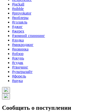
#jackall
#nibble
#provokator
#воблеры
#голавль
#джиг
#жерех
#зимний спиннинг
#лодка
#микроджиг
#новинка
#обзор
#окунь
#судак
#твичинг
#ультралайт
#форель
#щука
Сообщить о поступлении