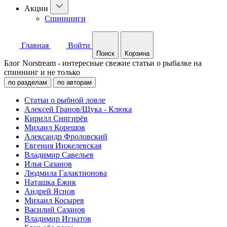
Акции
Спиннинги
Главная
Войти
Поиск
Корзина
Блог Norstream - интересные свежие статьи о рыбалке на
спиннинг и не только
по разделам
по авторам
Статьи о рыбной ловле
Алексей Гранов/Щука - Клюка
Кирилл Снигирёв
Михаил Корешов
Александр Фроловский
Евгения Инжелевская
Владимир Савельев
Илья Сазанов
Людмила Галактионова
Наташка Ёжик
Андрей Яснов
Михаил Косырев
Василий Сазанов
Владимир Игнатов