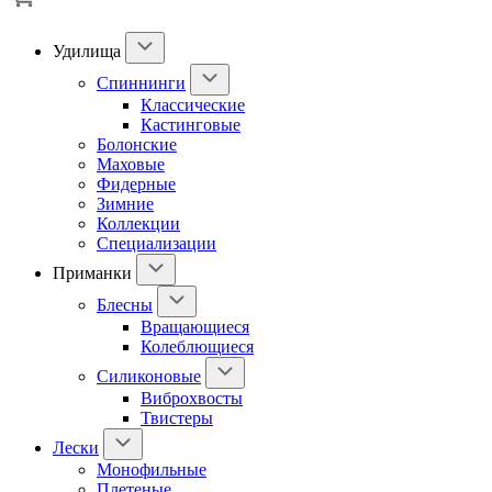
Удилища
Спиннинги
Классические
Кастинговые
Болонские
Маховые
Фидерные
Зимние
Коллекции
Специализации
Приманки
Блесны
Вращающиеся
Колеблющиеся
Силиконовые
Виброхвосты
Твистеры
Лески
Монофильные
Плетеные