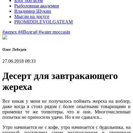
Блог обо всем
Рыболовная академия
Владимир Щукин
Мысли на досуге
PROMIDDLEVOLGATEAM
#жерех
##Волга#
#water moccasin
Олег Лебедев
27.06.2018 08:33
Десерт для завтракающего
жереха
Все никак у меня не получалось поймать жереха на воблер,
даже когда я стоял рядом с более опытными товарищами и
применял те же топвотеры, что и они. Многочисленные
попытки не приносили удачи. Но я не сдавался...
Утро начинается не с кофе, утро начинается с будильника, на
который поставлена самая раздражающая и противная