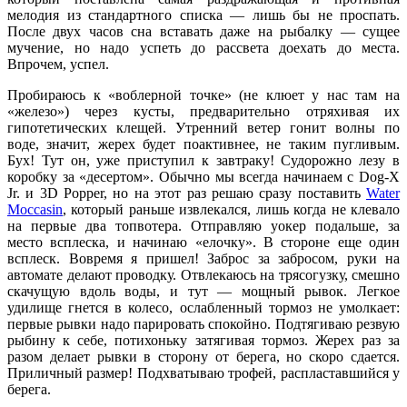
мелодия из стандартного списка — лишь бы не проспать.
После двух часов сна вставать даже на рыбалку — сущее
мучение, но надо успеть до рассвета доехать до места.
Впрочем, успел.
Пробираюсь к «воблерной точке» (не клюет у нас там на
«железо») через кусты, предварительно отряхивая их
гипотетических клещей. Утренний ветер гонит волны по
воде, значит, жерех будет поактивнее, не таким пугливым.
Бух! Тут он, уже приступил к завтраку! Судорожно лезу в
коробку за «десертом». Обычно мы всегда начинаем с Dog-X
Jr. и 3D Popper, но на этот раз решаю сразу поставить
Water
Moccasin
, который раньше извлекался, лишь когда не клевало
на первые два топвотера. Отправляю уокер подальше, за
место всплеска, и начинаю «елочку». В стороне еще один
всплеск. Вовремя я пришел! Заброс за забросом, руки на
автомате делают проводку. Отвлекаюсь на трясогузку, смешно
скачущую вдоль воды, и тут — мощный рывок. Легкое
удилище гнется в колесо, ослабленный тормоз не умолкает:
первые рывки надо парировать спокойно. Подтягиваю резвую
рыбину к себе, потихоньку затягивая тормоз. Жерех раз за
разом делает рывки в сторону от берега, но скоро сдается.
Приличный размер! Подхватываю трофей, распластавшийся у
берега.