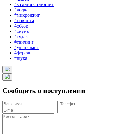
#зимний спиннинг
#лодка
#микроджиг
#новинка
#обзор
#окунь
#судак
#твичинг
#ультралайт
#форель
#щука
Сообщить о поступлении