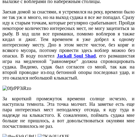
вылазке с воблерами по набережным столицы.
Заехав домой за снастями, я устремился на реку, времени было
не так уж и много, но на выход судака я все же попадал. Сразу
иду к старым точкам, которые регулярно срабатывают. Пройдя
некоторое количество интересных мест, не могу зацепиться за
рыбу. В ход шли все приманки, помимо воблеров я также
кидал и джиг. Тем временем я уже добрел к одному
интересному месту. Дно в этом месте чистое, без коряг и
всякого мусора, поэтому провести здесь воблер можно без
опаски. В воду полетел
Jackall Soul Shad
, его размашистая
игра на медленной "равномерке" должна спровоцировать
судака. Видимо, судак был согласен со мной, так как на
второй проводке из-под бетонной опоры последовал удар, и
это оказался небольшой клыкастый.
За короткий промежуток времени солнце исчезло, и
наступила темнота. Эта точка молчит. На заметке есть еще
пара интересных мест неподалеку отсюда, я иду туда в
надежде на клыкастого. К сожалению, поймать судака мне
больше не пришлось, а вот довольствоваться окунями мне
посчастливилось не раз.