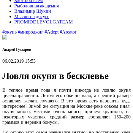
Блог обо всем
Рыболовная академия
Владимир Щукин
Мысли на досуге
PROMIDDLEVOLGATEAM
#окунь
#микроджиг
#Adept
#Areator
Андрей Гумаров
06.02.2019 15:53
Ловля окуня в бесклевье
В теплое время года я почти никогда не ловлю окуня
целенаправленно. Летом его обычно мало, а средний размер
оставляет желать лучшего. В это время есть варианты куда
интереснее! Зимой же ситуация на Москве-реке совсем иная:
окуня много, местами очень много, причем крупного; на
некоторых участках средний размер составляет 150–200
граммов и нередки бонусы.
По окуню этот сезон начинался знатно, но постепенно клёв