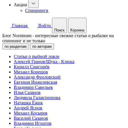
Акции
Спиннинги
Главная
Войти
Поиск
Корзина
Блог Norstream - интересные свежие статьи о рыбалке на
спиннинг и не только
по разделам
по авторам
Статьи о рыбной ловле
Алексей Гранов/Щука - Клюка
Кирилл Снигирёв
Михаил Корешов
Александр Фроловский
Евгения Инжелевская
Владимир Савельев
Илья Сазанов
Людмила Галактионова
Наташка Ёжик
Андрей Яснов
Михаил Косырев
Василий Сазанов
Владимир Игнатов