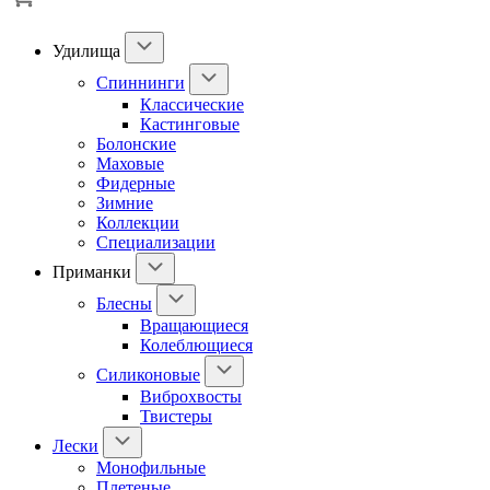
Удилища
Спиннинги
Классические
Кастинговые
Болонские
Маховые
Фидерные
Зимние
Коллекции
Специализации
Приманки
Блесны
Вращающиеся
Колеблющиеся
Силиконовые
Виброхвосты
Твистеры
Лески
Монофильные
Плетеные