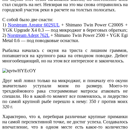
стал сходить на нет. Невзирая на это мы снова отправились на
городской участок реки в расчете на толстых полосатых.
С собой было две снасти:
1)
Norstream Areator 602SUL
+ Shimano Twin Power C2000S +
YGK Upgrade X4 0.3 — под микроджиг в береговых обратках;
2)
Norstream Adept 762L
+ Shimano Twin Power 2500 + YGK Egi
Metal 0.6 — под поводковые оснастки.
Рыбалка началась с окуня на триста с лишним граммов,
попавшегося на крупного рака на отводном поводке. Дебют
многообещающий, но на этом все интересное и закончилось.
Друг мой ловил только на микроджиг, и поначалу его окуни
значительно уступали моим по размеру. Моего-то
трехдюймового рака стограммовые матросы атаковать не
спешили. Но в какой-то момент все поменялось, и лидерство
по самой крупной рыбе перешло к нему: 350 г против моих
320 г.
Характерно, что я, перебирая различные крупные приманки
на самой перспективной точке, не достиг успеха. Создавалось
впечатление, что в одном месте есть какое-то количество