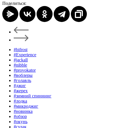
Поделиться:
#bifrost
#Experience
#jackall
#nibble
#provokator
#воблеры
#голавль
#джиг
#жерех
#зимний спиннинг
#лодка
#микроджиг
#новинка
#обзор
#окунь
#судак