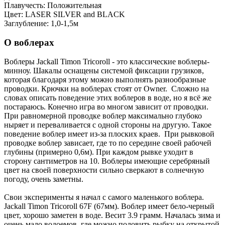
Плавучесть: Положительная
Цвет: LASER SILVER and BLACK
Заглубление: 1,0-1,5м
О воблерах
Воблеры Jackall Timon Tricoroll - это классические воблеры-
минноу. Шакалы оснащены системой фиксации грузиков,
которая благодаря этому можно выполнять разнообразные
проводки. Крючки на воблерах стоят от Owner. Сложно на
словах описать поведение этих воблеров в воде, но я всё же
постараюсь. Конечно игра во многом зависит от проводки.
При равномерной проводке воблер максимально глубоко
ныряет и переваливается с одной стороны на другую. Такое
поведение воблер имеет из-за плоских краев. При рывковой
проводке воблер зависает, где то по середине своей рабочей
глубины (примерно 0,6м). При каждом рывке уходит в
сторону сантиметров на 10. Воблеры имеющие серебряный
цвет на своей поверхности сильно сверкают в солнечную
погоду, очень заметны.
Свои эксперименты я начал с самого маленького воблера.
Jackall Timon Tricoroll 67F (67мм). Воблер имеет бело-черный
цвет, хорошо заметен в воде. Весит 3.9 грамм. Началась зима и
очень мало водоемов, где можно половить рыбку на открытой