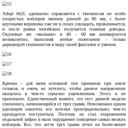
Adept 662L адекватно справляется с твичингом не особо
упористых воблеров минноу длиной до 80 мм, с более
крупными вершинка уже не в силах совладать, проваливается,
и после рывка неизбежно получается плавная доводка.
Окуневые же «малыши» в 40 – 60 мм анимируются
великолепно, выполняя любые пожелания - только
дирижируй спиннингом в меру своей фантазии и умения.
Кренки – для меня основной тип приманок при ловле
голавля, и очень не хотелось, чтобы данное направление
оказалось в чем-то серьезно ущемленным. Этого и не
произошло. Единственный момент, это тест данной модели
спиннинга, начинающийся от трех грамм. Невозможно одним
удилищем охватить все хотелки пропорционально, чем-то
приходится поступиться. Поэтому не стал откровением
недальний заброс и мало ощущаемое поведение самых мелких
воблеров. Все, что легче трех грамм летит на более-менее