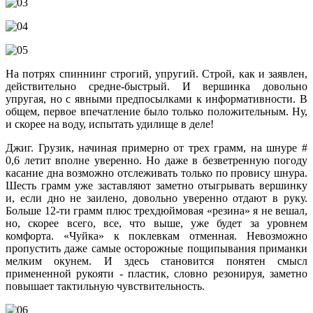
На потрях спиннинг строгий, упругий. Строй, как и заявлен,
действительно средне-быстрый. И вершинка довольно
упругая, но с явными предпосылками к информативности. В
общем, первое впечатление было только положительным. Ну,
и скорее на воду, испытать удилище в деле!
Джиг. Грузик, начиная примерно от трех грамм, на шнуре #
0,6 летит вполне уверенно. Но даже в безветренную погоду
касание дна возможно отслеживать только по провису шнура.
Шесть грамм уже заставляют заметно отыгрывать вершинку
и, если дно не заилено, довольно уверенно отдают в руку.
Больше 12-ти грамм плюс трехдюймовая «резина» я не вешал,
но, скорее всего, все, что выше, уже будет за уровнем
комфорта. «Чуйка» к поклевкам отменная. Невозможно
пропустить даже самые осторожные пощипывания приманки
мелким окунем. И здесь становится понятен смысл
примененной рукояти - пластик, словно резонируя, заметно
повышает тактильную чувствительность.