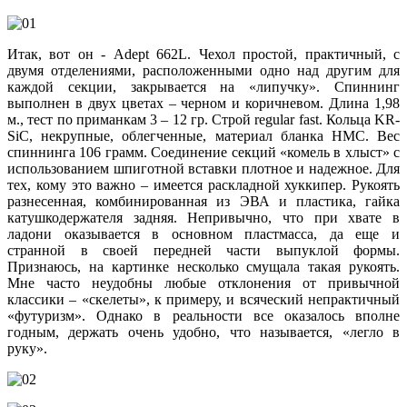
Итак, вот он - Adept 662L. Чехол простой, практичный, с
двумя отделениями, расположенными одно над другим для
каждой секции, закрывается на «липучку». Спиннинг
выполнен в двух цветах – черном и коричневом. Длина 1,98
м., тест по приманкам 3 – 12 гр. Строй regular fast. Кольца KR-
SiC, некрупные, облегченные, материал бланка HMC. Вес
спиннинга 106 грамм. Соединение секций «комель в хлыст» с
использованием шпиготной вставки плотное и надежное. Для
тех, кому это важно – имеется раскладной хуккипер. Рукоять
разнесенная, комбинированная из ЭВА и пластика, гайка
катушкодержателя задняя. Непривычно, что при хвате в
ладони оказывается в основном пластмасса, да еще и
странной в своей передней части выпуклой формы.
Признаюсь, на картинке несколько смущала такая рукоять.
Мне часто неудобны любые отклонения от привычной
классики – «скелеты», к примеру, и всяческий непрактичный
«футуризм». Однако в реальности все оказалось вполне
годным, держать очень удобно, что называется, «легло в
руку».