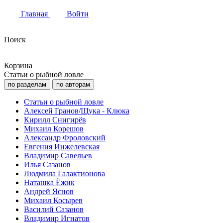
Главная
Войти
Поиск
Корзина
Статьи о рыбной ловле
по разделам
по авторам
Статьи о рыбной ловле
Алексей Гранов/Щука - Клюка
Кирилл Снигирёв
Михаил Корешов
Александр Фроловский
Евгения Инжелевская
Владимир Савельев
Илья Сазанов
Людмила Галактионова
Наташка Ёжик
Андрей Яснов
Михаил Косырев
Василий Сазанов
Владимир Игнатов