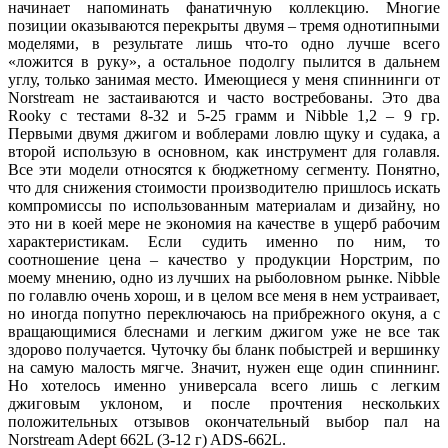
начинает напоминать фанатичную коллекцию. Многие
позиции оказываются перекрыты двумя – тремя однотипными
моделями, в результате лишь что-то одно лучше всего
«ложится в руку», а остальное подолгу пылится в дальнем
углу, только занимая место. Имеющиеся у меня спиннинги от
Norstream не застаиваются и часто востребованы. Это два
Rooky с тестами 8-32 и 5-25 грамм и Nibble 1,2 – 9 гр.
Первыми двумя джигом и воблерами ловлю щуку и судака, а
второй использую в основном, как инструмент для голавля.
Все эти модели относятся к бюджетному сегменту. Понятно,
что для снижения стоимости производителю пришлось искать
компромиссы по использованным материалам и дизайну, но
это ни в коей мере не экономия на качестве в ущерб рабочим
характеристикам. Если судить именно по ним, то
соотношение цена – качество у продукции Норстрим, по
моему мнению, одно из лучших на рыболовном рынке. Nibble
по голавлю очень хорош, и в целом все меня в нем устраивает,
но иногда попутно переключаюсь на прибрежного окуня, а с
вращающимися блеснами и легким джигом уже не все так
здорово получается. Чуточку бы бланк побыстрей и вершинку
на самую малость мягче. Значит, нужен еще один спиннинг.
Но хотелось именно универсала всего лишь с легким
джиговым уклоном, и после прочтения нескольких
положительных отзывов окончательный выбор пал на
Norstream Adept 662L (3-12 г) ADS-662L.