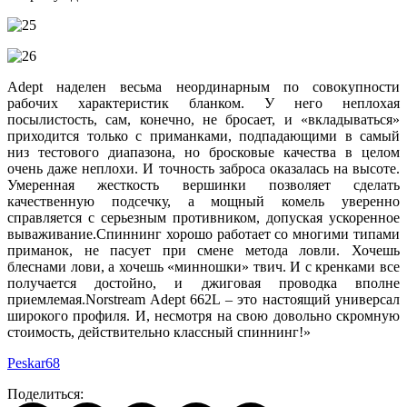
Adept наделен весьма неординарным по совокупности
рабочих характеристик бланком. У него неплохая
посылистость, сам, конечно, не бросает, и «вкладываться»
приходится только с приманками, подпадающими в самый
низ тестового диапазона, но бросковые качества в целом
очень даже неплохи. И точность заброса оказалась на высоте.
Умеренная жесткость вершинки позволяет сделать
качественную подсечку, а мощный комель уверенно
справляется с серьезным противником, допуская ускоренное
вываживание.Спиннинг хорошо работает со многими типами
приманок, не пасует при смене метода ловли. Хочешь
блеснами лови, а хочешь «минношки» твич. И с кренками все
получается достойно, и джиговая проводка вполне
приемлемая.Norstream Adept 662L – это настоящий универсал
широкого профиля. И, несмотря на свою довольно скромную
стоимость, действительно классный спиннинг!»
Peskar68
Поделиться: