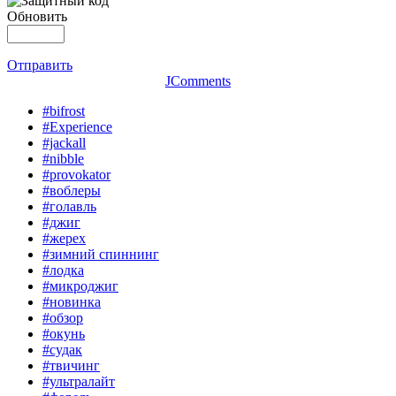
Обновить
Отправить
JComments
#bifrost
#Experience
#jackall
#nibble
#provokator
#воблеры
#голавль
#джиг
#жерех
#зимний спиннинг
#лодка
#микроджиг
#новинка
#обзор
#окунь
#судак
#твичинг
#ультралайт