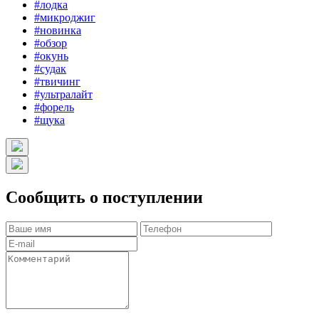
#лодка
#микроджиг
#новинка
#обзор
#окунь
#судак
#твичинг
#ультралайт
#форель
#щука
Сообщить о поступлении