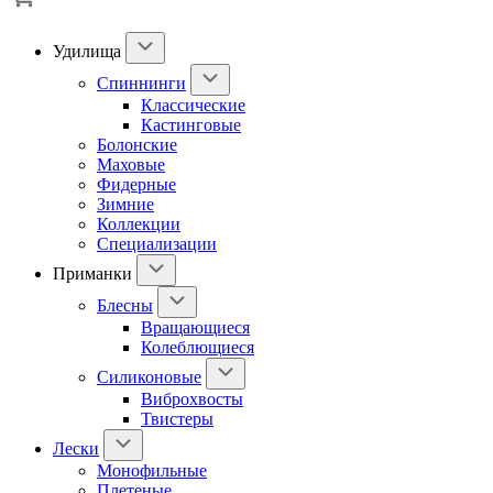
Удилища
Спиннинги
Классические
Кастинговые
Болонские
Маховые
Фидерные
Зимние
Коллекции
Специализации
Приманки
Блесны
Вращающиеся
Колеблющиеся
Силиконовые
Виброхвосты
Твистеры
Лески
Монофильные
Плетеные