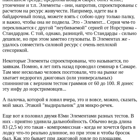
утончение и т.п. Элементы - они, напротив, спроектированы с
расчетом на ресурс живучести. Например, идете вы в
байдарочный поход, можете взять с собою одну только палку,
и важно, чтобы она не подвела. Это - Элемент... Серия чем-то
перекликается с другой "неубиваемой" серией от Норстрима -
Стандардом. С той, однако, разницей, что Стандарды - сильно
дешевле, но при этом заметно глуховаты. В Элементах же -
удалось совместить силовой ресурс с очень неплохой
сенсорикой.
Некоторые Элементы спроектированы, что называется, по
заявкам. Помню, я лет пять назад проводил семинар в Самаре.
Там мне несколько человек посетовали, что на рынке не
хватает недорогих джиговых (или универсальных)
спиннингов с верхним тестом граммов от 60 до 100. Я донес
эту инфу до норстримовцев...
А палочка, которой я ловил вчера, это и вовсе, можно, сказать,
мой заказ. Этакий "выдиральник" для микро-речек.
Еще вот я половил двумя 83ми Элементами разных тестов. В
них - приятно удивила дальнобойность. Обычно ведь длина
83 (2,5 м) это такая - компромиссная - когда не хочется брать в
лодку что-то реально длинное, но при этом и чтобы бросок
был. Как это бывает при джиговой ловле по площадям,