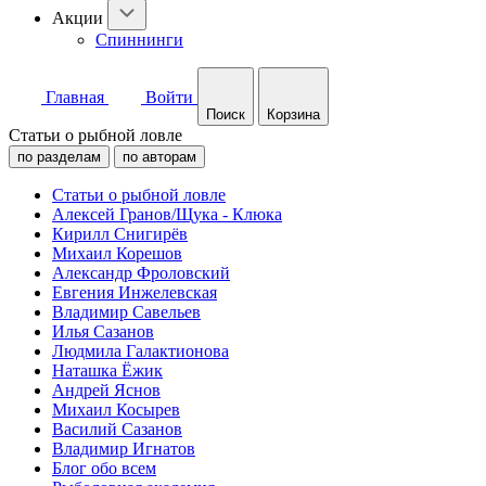
Акции
Спиннинги
Главная
Войти
Поиск
Корзина
Статьи о рыбной ловле
по разделам
по авторам
Статьи о рыбной ловле
Алексей Гранов/Щука - Клюка
Кирилл Снигирёв
Михаил Корешов
Александр Фроловский
Евгения Инжелевская
Владимир Савельев
Илья Сазанов
Людмила Галактионова
Наташка Ёжик
Андрей Яснов
Михаил Косырев
Василий Сазанов
Владимир Игнатов
Блог обо всем