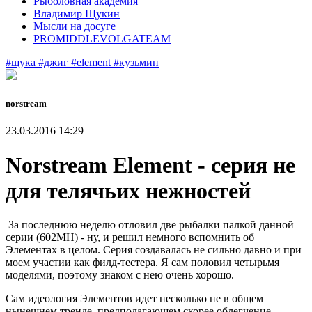
Рыболовная академия
Владимир Щукин
Мысли на досуге
PROMIDDLEVOLGATEAM
#щука
#джиг
#element
#кузьмин
norstream
23.03.2016 14:29
Norstream Element - серия не
для телячьих нежностей
За последнюю неделю отловил две рыбалки палкой данной
серии (602МН) - ну, и решил немного вспомнить об
Элементах в целом. Серия создавалась не сильно давно и при
моем участии как филд-тестера. Я сам половил четырьмя
моделями, поэтому знаком с нею очень хорошо.
Сам идеология Элементов идет несколько не в общем
нынешнем тренде, предполагающем скорее облегчение,