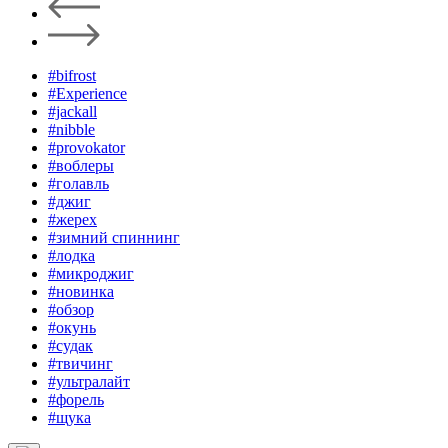
#bifrost
#Experience
#jackall
#nibble
#provokator
#воблеры
#голавль
#джиг
#жерех
#зимний спиннинг
#лодка
#микроджиг
#новинка
#обзор
#окунь
#судак
#твичинг
#ультралайт
#форель
#щука