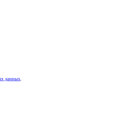
ых данных
.