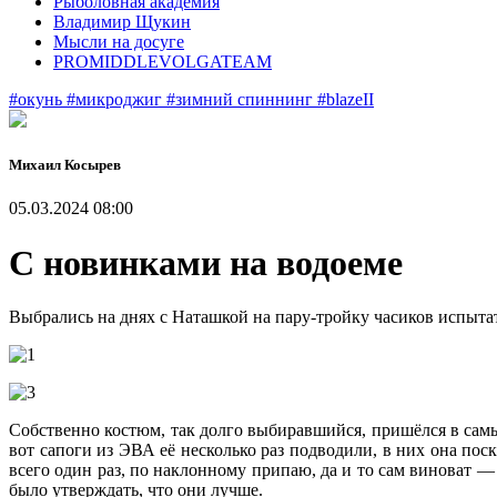
Рыболовная академия
Владимир Щукин
Мысли на досуге
PROMIDDLEVOLGATEAM
#окунь
#микроджиг
#зимний спиннинг
#blazeII
Михаил Косырев
05.03.2024 08:00
С новинками на водоеме
Выбрались на днях с Наташкой на пару-тройку часиков испыта
Собственно костюм, так долго выбиравшийся, пришёлся в самый
вот сапоги из ЭВА её несколько раз подводили, в них она пос
всего один раз, по наклонному припаю, да и то сам виноват —
было утверждать, что они лучше.