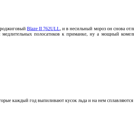
микроджиговый
Blaze II 762ULL
, и в несильный мороз он снова от
 медлительных полосатиков к приманке, ну а мощный комель
орые каждый год выпиливают кусок льда и на нем сплавляются п