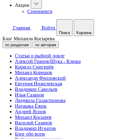
Акции
Спиннинги
Главная
Войти
Поиск
Корзина
Блог Михаила Косырева
по разделам
по авторам
Статьи о рыбной ловле
Алексей Гранов/Щука - Клюка
Кирилл Снигирёв
Михаил Корешов
Александр Фроловский
Евгения Инжелевская
Владимир Савельев
Илья Сазанов
Людмила Галактионова
Наташка Ёжик
Андрей Яснов
Михаил Косырев
Василий Сазанов
Владимир Игнатов
Блог обо всем