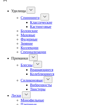
Удилища
Спиннинги
Классические
Кастинговые
Болонские
Маховые
Фидерные
Зимние
Коллекции
Специализации
Приманки
Блесны
Вращающиеся
Колеблющиеся
Силиконовые
Виброхвосты
Твистеры
Лески
Монофильные
Плетеные