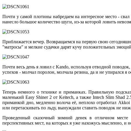
Почти у самой плотины набредаем на интересное место - свал 
нанесло большое количество шуги, из-за которой ловить невоз
Приближается вечер. Возвращаемся на первую свою сегодняшню
"матросы" и мелкие судачки дарят кучу положительных эмоций
Почти весь день я ловил с
Kando,
используя отводной поводок,
успехов - молчал поролон, молчала резина, да и не упирался я о
Теперь немного о технике и приманках. Правильную подска
маленький
Easy
Shiner
2 от
Keitech,
а также
Intech
Slim
Shad
2.
приманкой дно, медленно волоча её, неплохо отработал
Akkoi
или перетаскивать по льду, вынуждали ставить поводок не ниже
Проведенный сказочный зимний денек в отличном месте 
перспективных мест, на которых я уже нахожусь мысленно, и н