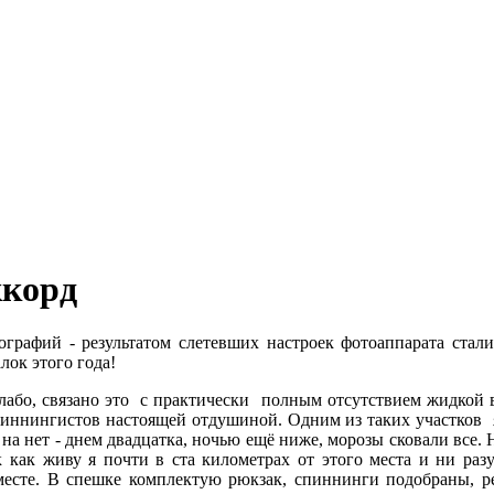
ккорд
тографий - результатом слетевших настроек фотоаппарата стали
лок этого года!
лабо, связано это с практически полным отсутствием жидкой в
 спиннингистов настоящей отдушиной. Одним из таких участков
 на нет - днем двадцатка, ночью ещё ниже, морозы сковали все
как живу я почти в ста километрах от этого места и ни раз
месте. В спешке комплектую рюкзак, спиннинги подобраны, ре