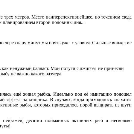
лее трех метров. Место наиперспективнейшее, но течением сюда
 планированием второй половины дня...
но через пару минут мы опять уже с уловом. Сильные волжские
ь как ненужный балласт. Мои потуги с джигом не принесли
 рыбу не важно какого размера.
лилась ещё живая рыбка. Идеально под её имитацию подошел
 эффект на хищника. В случаях, когда приходилось «пахать»
 активные рыбы, которых приходилось порой выдирать из шуги
 пейзажей, десятки пойманных активных рыб и несколько
нуты!