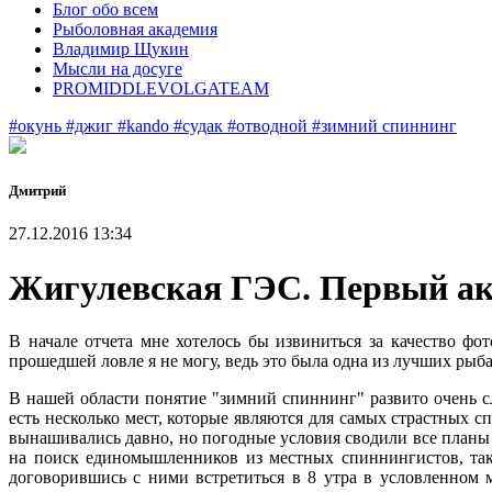
Блог обо всем
Рыболовная академия
Владимир Щукин
Мысли на досуге
PROMIDDLEVOLGATEAM
#окунь
#джиг
#kando
#судак
#отводной
#зимний спиннинг
Дмитрий
27.12.2016 13:34
Жигулевская ГЭС. Первый а
В начале отчета мне хотелось бы извиниться за качество фо
прошедшей ловле я не могу, ведь это была одна из лучших рыба
В нашей области понятие "зимний спиннинг" развито очень с
есть несколько мест, которые являются для самых страстных
вынашивались давно, но погодные условия сводили все планы
на поиск единомышленников из местных спиннингистов, так 
договорившись с ними встретиться в 8 утра в условленном 