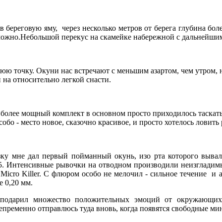
в береговую яму, через несколько метров от берега глубина бо
можно.
Небольшой перекус на скамейке набережной с дальнейшим
ю точку. Окуни нас встречают с меньшим азартом, чем утром, 
 на относительно легкой снасти.
 более мощный комплект в основном просто приходилось таскат
собо - место новое, сказочно красивое, и просто хотелось ловить
зку мне дал первый пойманный окунь, изо рта которого выва
5.
Интенсивные рывочки на отводном производили неизгладимый
Micro
Killer
. С флюром особо не мелочил - сильное течение и
 0,20 мм.
подарил множество положительных эмоций от окружающих
епременно отправлюсь туда вновь, когда появятся свободные ми