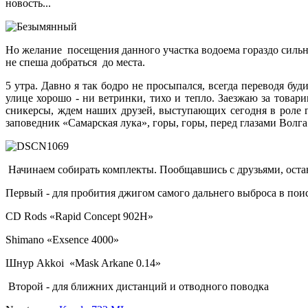
новость...
Но желание
посещения данного участка водоема гораздо сильн
не спеша добраться до места.
5 утра. Давно я так бодро не просыпался, всегда переводя бу
улице хорошо - ни ветринки, тихо и тепло. Заезжаю за товар
сникерсы, ждем наших друзей, выступающих сегодня в роле г
заповедник «Самарская лука», горы, горы, перед глазами Волг
Начинаем собирать комплекты. Пообщавшись с друзьями, остан
Первый - для пробития джигом самого дальнего выброса в пои
CD Rods «Rapid Concept 902H»
Shimano «Exsence 4000»
Шнур
Akkoi «Mask Arkane 0.14»
Второй - для ближних дистанций и отводного поводка