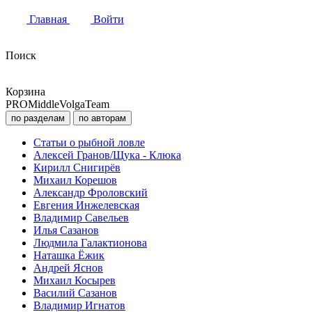
Главная
Войти
Поиск
Корзина
PROMiddleVolgaTeam
по разделам
по авторам
Статьи о рыбной ловле
Алексей Гранов/Щука - Клюка
Кирилл Снигирёв
Михаил Корешов
Александр Фроловский
Евгения Инжелевская
Владимир Савельев
Илья Сазанов
Людмила Галактионова
Наташка Ёжик
Андрей Яснов
Михаил Косырев
Василий Сазанов
Владимир Игнатов