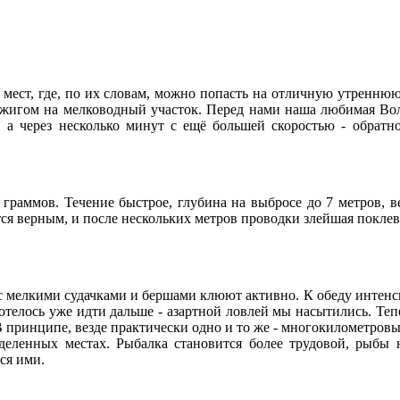
мест, где, по их словам, можно попасть на отличную утреннюю
джигом на мелководный участок. Перед нами наша любимая Волга
, а через несколько минут с ещё большей скоростью - обратно
 граммов. Течение быстрое, глубина на выбросе до 7 метров, в
ется верным, и после нескольких метров проводки злейшая покле
 с мелкими судачками и бершами клюют активно. К обеду интенси
хотелось уже идти дальше - азартной ловлей мы насытились. Теп
В принципе, везде практически одно и то же - многокилометровы
еленных местах. Рыбалка становится более трудовой, рыбы н
ся ими.