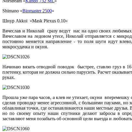
Norstream «
Kando 732 ML
»
Shimano «
Biomaster 2500
»
Шнур
Akkoi «Mask Plexus 0.10»
Вячеслав и Николай сразу ведут нас на одно своих любимых 
Вячеславом на ледовом утесе, Николай отправляется с микро
постоянно меняется направление - то поля шуги идут влево
микросудачка и окуня.
Начинаю вязать отводной поводок быстрее, ставлю груз в 16
плетенку, которая не должна сильно парусить. Расчет оказыва
руках.
Прошла уже пара часов, а клев не утихает, окуни вперемешку
сделав проводку менее агрессивной, с большими паузами, но 
облавливая точки, где останавливаются наши местные друзья. 
но по своему опыту наши спутники делают забросы в опред
заставляют меня позабыть об основной цели выезда и любовать