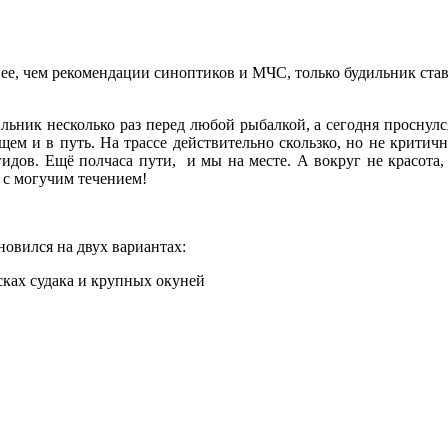
ее, чем рекомендации синоптиков и МЧС, только будильник ста
дильник несколько раз перед любой рыбалкой, а сегодня проснулс
ищем и в путь. На трассе действительно скользко, но не критич
идов. Ещё полчаса пути, и мы на месте. А вокруг не красота, 
а с могучим течением!
овился на двух вариантах:
сках судака и крупных окуней