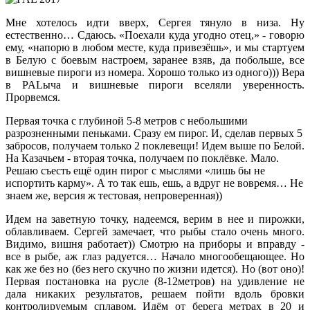
Мне хотелось идти вверх, Сергея тянуло в низа. Ну
естественно… Сдаюсь. «Поехали куда угодно отец,» - говорю
ему, «напорю в любом месте, куда привезёшь», и мы стартуем
в Белую с боевым настроем, заранее взяв, да побольше, все
вишневые пироги из номера. Хорошо только из одного))) Вера
в PALыча и вишневые пироги вселяли уверенность.
Прорвемся.
Первая точка с глубиной 5-8 метров с небольшими
разрозненными пеньками. Сразу ем пирог. И, сделав первых 5
забросов, получаем только 2 поклевещи! Идем выше по Белой.
На Казачьем - вторая точка, получаем по поклёвке. Мало.
Решаю съесть ещё один пирог с мыслями «лишь бы не
испортить карму». А то так ешь, ешь, а вдруг не вовремя… Не
знаем же, версия ж тестовая, непроверенная))
Идем на заветную точку, надеемся, верим в нее и пирожки,
облавливаем. Сергей замечает, что рыбы стало очень много.
Видимо, вишня работает)) Смотрю на приборы и вправду -
все в рыбе, аж глаз радуется… Начало многообещающее. Но
как же без но (без него скучно по жизни идется). Но (вот оно)!
Первая постановка на русле (8-12метров) на удивление не
дала никаких результатов, решаем пойти вдоль бровки
контролируемым сплавом. Идём от берега метрах в 20 и