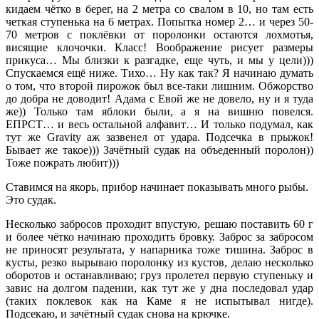
кидаем чётко в берег, на 2 метра со свалом в 10, но там есть
четкая ступенька на 6 метрах. Попытка номер 2… и через 50-
70 метров с поклёвки от поролонки остаются лохмотья,
висящие клочочки. Класс! Воображение рисует размеры
прикуса… Мы близки к разгадке, еще чуть, и мы у цели)))
Спускаемся ещё ниже. Тихо… Ну как так? Я начинаю думать
о том, что второй пирожок был все-таки лишним. Обжорство
до добра не доводит! Адама с Евой же не довело, ну и я туда
же)) Только там яблоки были, а я на вишню повелся.
ЕПРСТ… и весь остальной алфавит… И только подумал, как
тут же Gravity аж зазвенел от удара. Подсечка в прыжок!
Бывает же такое))) Зачётный судак на объеденный поролон))
Тоже пожрать любит)))
Ставимся на якорь, прибор начинает показывать много рыбы.
Это судак.
Несколько забросов проходит впустую, решаю поставить 60 г
и более чётко начинаю проходить бровку. Заброс за забросом
не приносят результата, у напарника тоже тишина. Заброс в
кусты, резко вырываю поролонку из кустов, делаю несколько
оборотов и останавливаю; груз пролетел первую ступеньку и
завис на долгом падении, как тут же у дна последовал удар
(таких поклевок как на Каме я не испытывал нигде).
Подсекаю, и зачётный судак снова на крючке.