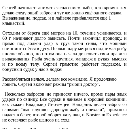
Сергей начинает заниматься спасением рыбы, в то время как я
делаю следующий заброс и тут же ловлю ещё одного судака.
Вываживание, подсак, и в лайвеле прибавляется ещё 1
клыкастый.
Отходим от берега ещё метров на 10, течение усиливается, и
60 г начинают долго зависать. Почти закончил проводку, и
прямо под лодкой удар в груз такой силы, что мощный
спиннинг гнётся в дугу. Первые пару метров я поднимал рыбу
вполне обычно, но потом она начала диктовать свои правила
вываживания. Рыба очень крупная, мандраж в руках, мыслях
и по всему телу. Сергей грамотно работает подсаком, и
бонусный судак у нас в лодке!
Расслабляться нельзя, делаем все командно. Я продолжаю
ловить, Сергей включает режим "рыбий доктор".
Несколько забросов не приносят ничего, кроме пары злых
ударов по свинцу. Все судаки в лайвеле в хорошей кондиции,
как скажет Владимир Иноземцев. Напарник делает заброс со
словами "щас влуплю здоровую жабу и поехали", приманка
падает в берег, второй оборот катушки, и Norstream Experience
не оставляет рыбе шансов на сход.