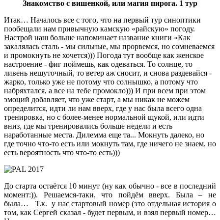
Знакомство с вишенкой, или магия пирога. 1 тур
Итак… Началось все с того, что на первый тур синоптики
пообещали нам привычную камскую «райскую» погоду.
Настрой наш больше напоминает название книги «Как
закалялась сталь - мы сильные, мы прорвемся, но сомневаемся
и промокнуть не хочется))) Погода тут вообще как женское
настроение - фиг поймешь, как одеваться. То солнце, то
ливень нешуточный, то ветер аж сносит, и снова раздевайся -
жарко, только уже не потому что солнышко, а потому что
набряхтался, а все на тебе промокло))) И при всем при этом
эмоций добавляет, что уже старт, а мы никак не можем
определится, идти ли нам вверх, где у нас была всего одна
тренировка, но с более-менее нормальной щукой, или идти
вниз, где мы тренировались больше недели и есть
наработанные места. Дилемма еще та... Мокнуть далеко, но
где точно что-то есть или мокнуть там, где ничего не знаем, но
есть вероятность что что-то есть)))
До старта остаётся 10 минут (ну как обычно - все в последний
момент:)). Решаемся-таки, что пойдём вверх. Была – не
была… Т.к. у нас стартовый номер (это отдельная история о
том, как Сергей сказал - будет первым, и взял первый номер…