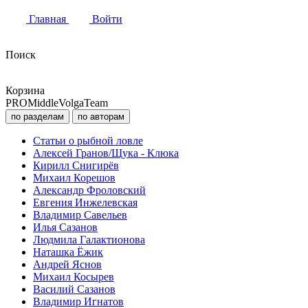
Главная
Войти
Поиск
Корзина
PROMiddleVolgaTeam
по разделам
по авторам
Статьи о рыбной ловле
Алексей Гранов/Щука - Клюка
Кирилл Снигирёв
Михаил Корешов
Александр Фроловский
Евгения Инжелевская
Владимир Савельев
Илья Сазанов
Людмила Галактионова
Наташка Ёжик
Андрей Яснов
Михаил Косырев
Василий Сазанов
Владимир Игнатов