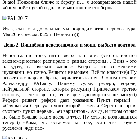
Знаю! Подходим ближе к берегу и… я дозакрываюсь нашей
«бонусной» щукой и долавливаю толстючего берша.
Итак, сытые и довольные мы подводим итог первого тура.
Мы 20-е с весом 3525 г. Не доели))))
День 2. Вишнёвая передозировка и мощь рыбьего доктора
Непонимание того, идти вверх или вниз (это становится
закономерностью) распирало в разные стороны… Вниз - это
на удачу, на русский «авось». Вверх - это за мелкими
щуканами, но точно. Решится не можем. Всё по классике)) Ну
чего-то же надо выбрать, вариантов-то нет. Звоним вечером
Александру PALычу. Нашему судье, рефери, короче,
нейтральной стороне, которая рассудит) Привлекаем третью
сторону, а чего делать, если две договорится не могут))
Рефери решает, рефери дает указания: Пункт первый –
«Слушаться Серегу», пункт второй – «если Серега не прав,
смотреть пункт первый. Без вариантов». Ах да, и чтобы от нас
не было больше таких весов в туре. Ну хоть не возвращаться
теперь)) «Кама, мы остаемся на тебе, если что - будем
русалами, жди нас».