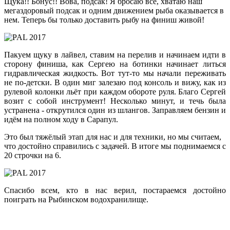
Щука!! Бонус!! Вова, подсак! Я бросаю все, хватаю наш
мегаздоровый подсак и одним движением рыба оказывается в
нем. Теперь бы только доставить рыбу на финиш живой!
Пакуем щуку в лайвел, ставим на перелив и начинаем идти в
сторону финиша, как Сергею на ботинки начинает литься
гидравлическая жидкость. Вот тут-то мы начали переживать
не по-детски. В один миг залезаю под консоль и вижу, как из
рулевой колонки льёт при каждом обороте руля. Благо Сергей
возит с собой инструмент! Несколько минут, и течь была
устранена - открутился один из шлангов. Заправляем бензин и
идём на полном ходу в Сарапул.
Это был тяжёлый этап для нас и для техники, но мы считаем,
что достойно справились с задачей. В итоге мы поднимаемся с
20 строчки на 6.
Спасибо всем, кто в нас верил, постараемся достойно
поиграть на Рыбинском водохранилище.