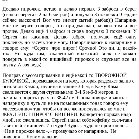
Доедаю пирожок, встаю и делаю первых 3 заброса в берег
(свал от берега с 2 на 6 метров) и получаю 3 поклёвки! Сердце
сейчас выскочит! Вот что значит сытый рыбак))) Напарник
мне не верит, говорит, что придумываю, коряги там и все
прочее. Делаю ещё 4 заброса и снова получаю 3 поклёвки. У
Сергея ни касания. Делаю заброс, получаю ещё одну
поклёвку, но засечь-тоне могу. Поворачиваюсь к напарнику и
говорю ему: «Серега, жри пирог! Срочно! Это пи...ц какой-
то». Но куда там, закаленный волжский волк не может
поверить в какой-то вишнёвый пирожок и спускает все на
шутку. А зря ведь)
Поиграв с весом приманки и ещё какой-то ТВОРОЖНОЙ
БУЛОЧКОЙ, перемещаемся на косу, которая разделяет залив с
основной Камой, глубина в заливе 3-6 м, в Каму Кама
сваливается с двумя ступеньками 3-4,6 и-6-8 метров, и
начинаю пороть щуку от 38-42 см. Снова поворачиваюсь к
напарнику и чуть ли не на повышенных тонах говорю ему
«веееежливо» так, чтобы он все же прислушался ко мне и
ЖРАЛ ЭТОТ ПИРОГ С ВИШНЕЙ. Конкретно поржав надо
мной, но сжалившись, Сергей налил себе кофейку, съел-таки
заветный с вишней. И о чудо! Чудо… чудо не произошло...
«Не в пирожке дело», - прозвучало от напарника. Не
поверил… Ловим дальше.