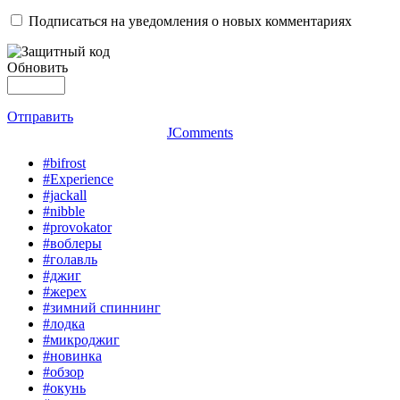
Подписаться на уведомления о новых комментариях
Обновить
Отправить
JComments
#bifrost
#Experience
#jackall
#nibble
#provokator
#воблеры
#голавль
#джиг
#жерех
#зимний спиннинг
#лодка
#микроджиг
#новинка
#обзор
#окунь