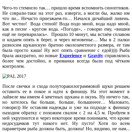
Чего-то стемнело так… пришло время вспомнить синоптиков.
Не соврали-таки на этот раз, изверги, а могли бы, жалко им
что ли... Нечасто приезжаем-то… Начался дичайший ливень.
Вот честно! Вода стеной! Вода подо мной, вода надо мной,
как в песне - кругом вода. «Погоди», - говорю ему, «вишня
ещё не переварилась». Прошло 10 минут, мы встаём сплавом
и кидаем опять в берег, и через мгновенье… Мы в 2 палки
разносим щуканскую братию околозачетного размера, ее там
была просто каша! Ну вот опять сравнение с едой)))) Рыба
брала аккуратно, но новые
Experience
и
Gravity
справлялись
более чем достойно, и приманки всегда были под чётким
контролем.
После свечки и схода полуторакилограммовой щуки решаем
оставить ее в покое и идти к финишу. На этот момент в
лайвеле мы имеем 4 зачетных щукана и окунь. Ну ничего так,
но хотелось бы больше, больше, большеееее… Маловато,
говорю)) Не оставляя надежды и уже на подходе к финишу
находим обратку с похожим свалом с 2 на 4,5 м. Пробуем в
ней укрупнится и через некоторое время понимаем, что кроме
недосудачков тут никого нет. Ну пусто! Хотя по всем
параметрам рыба должна быть, должна! Но, видимо, не нам...