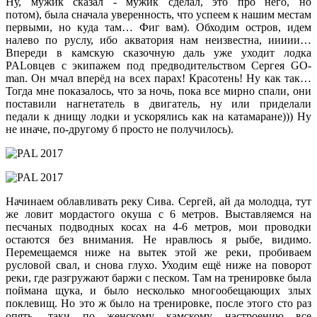
Ну, мужик сказал - мужик сделал, это про него, но
потом), была сначала уверенность, что успеем к нашим местам
первыми, но куда там… Фиг вам). Обходим остров, идем
налево по руслу, ибо акватория нам неизвестна, иииии…
Впереди в камскую сказочную даль уже уходит лодка
PALовцев с экипажем под предводительством Сергея GO-
man. Он мчал вперёд на всех парах! Красотень! Ну как так…
Тогда мне показалось, что за ночь, пока все мирно спали, они
поставили нагнетатель в двигатель, ну или приделали
педали к днищу лодки и ускорялись как на катамаране))) Ну
не иначе, по-другому б просто не получилось).
Начинаем облавливать реку Сива. Сергей, ай да молодца, тут
же ловит мордастого окуша с 6 метров. Выставляемся на
песчаных подводных косах на 4-6 метров, мои проводки
остаются без внимания. Не нравлюсь я рыбе, видимо.
Перемещаемся ниже на вытек этой же реки, пробиваем
русловой свал, и снова глухо. Уходим ещё ниже на поворот
реки, где разгружают баржи с песком. Там на тренировке была
поймана щука, и было несколько многообещающих злых
поклевищ. Но это ж было на тренировке, после этого сто раз
опять- таки по женскому камскому настроению все