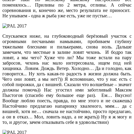
поменялось… Приливы по 2 метра, отливы. А сейчас
соревнования и, конечно же, место результата не приносит.
Не унываем - одна ж рыба уже есть, уже не пустые…
Спускаемся ниже, на глубоководный берёзовый участок с
огромными песчаными намывами, пробиваем глубину
тяжелыми блеснами и пилькерами, снова ноль. Дальше
замечаем, что местные в заливе ловят чехонь. И бодро так
ловят, а мы чего? Хуже что ли? Мы тоже встали на пару
забросов, чехонь нас мало интересовала, ищем под ней
хищника. Ловим. Дождь. Ветер. Холодно… Да и голодно, как
говорится... Ну хоть какая-то радость в жизни должна быть.
Чего они ловят, а мы нет?)) Я вспоминаю, что у нас есть с
собой пирожки, да с вишней. Сказали что волшебные – значит
должны помочь)) Нас угостил ими заботливый Максим
Пыстогов (спасибо ему большое еще раз). Ем… Вкусно!
Вообще люблю поесть, правда, по мне этого и не скажешь)
Настойчиво предлагаю напарнику хваленого, ммм… да с
вишней, хотя не… сначала не настойчиво, просто предлагаю,
а он в отказ… Мол, ловить надо, а не жрать)) Ну я ж могу и
то, и другое, зачем отказывать себе в удовольствии)