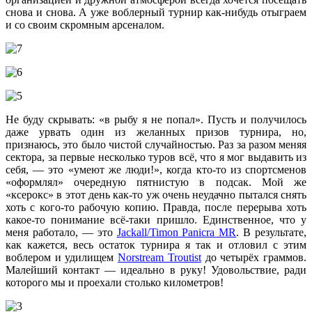
снова и снова. А уже воблерный турнир как-нибудь отыграем
и со своим скромным арсеналом.
Не буду скрывать: «в рыбу я не попал». Пусть и получилось
даже урвать один из желанных призов турнира, но,
признаюсь, это было чистой случайностью. Раз за разом меняя
сектора, за первые несколько туров всё, что я мог выдавить из
себя, — это «умеют же люди!», когда кто-то из спортсменов
«оформлял» очередную пятнистую в подсак. Мой же
«ксерокс» в этот день как-то уж очень неудачно пытался снять
хоть с кого-то рабочую копию. Правда, после перерыва хоть
какое-то понимание всё-таки пришло. Единственное, что у
меня работало, — это
Jackall/Timon Panicra MR
. В результате,
как кажется, весь остаток турнира я так и отловил с этим
воблером и удилищем
Norstream Troutist
до четырёх граммов.
Малейший контакт — идеально в руку! Удовольствие, ради
которого мы и проехали столько километров!