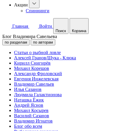
Акции
Спиннинги
Главная
Войти
Поиск
Корзина
Блог Владимира Савельева
по разделам
по авторам
Статьи о рыбной ловле
Алексей Гранов/Щука - Клюка
Кирилл Снигирёв
Михаил Корешов
Александр Фроловский
Евгения Инжелевская
Владимир Савельев
Илья Сазанов
Людмила Галактионова
Наташка Ёжик
Андрей Яснов
Михаил Косырев
Василий Сазанов
Владимир Игнатов
Блог обо всем