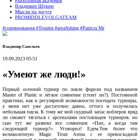
Рыболовная академия
Владимир Щукин
Мысли на досуге
PROMIDDLEVOLGATEAM
#соревнования
#Troutist
#areafishing
#Panicra Mr
Владимир Савельев
19.09.2023 05:51
«Умеют же люди!»
Первый осенний турнир по ловле форели под названием
Master of Plastic и лёгкое сомнение (стоит ли?). Постоянной
практики, как и регулярной возможности посещать турниры,
у меня нет уже достаточно давно, оттого и получилась
небольшая пауза. К тому же мой скудный запас воблеров вряд
ли сможет тягаться с арсеналами постояльцев турниров. но
сын тут же развеял все сомнения: «Пап, а когда там
следующий турнир?». Уговорил! Едем.Тем более что
великолепную Magic Trout Arena с ее превосходной
организацией и дружной атмосферой всегда хочется посещать