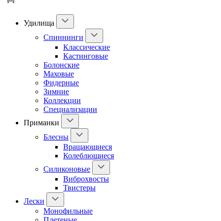
Удилища
Спиннинги
Классические
Кастинговые
Болонские
Маховые
Фидерные
Зимние
Коллекции
Специализации
Приманки
Блесны
Вращающиеся
Колеблющиеся
Силиконовые
Виброхвосты
Твистеры
Лески
Монофильные
Плетеные