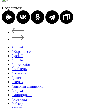
Поделиться:
#bifrost
#Experience
#jackall
#nibble
#provokator
#воблеры
#голавль
#джиг
#жерех
#зимний спиннинг
#лодка
#микроджиг
#новинка
#обзор
#окунь