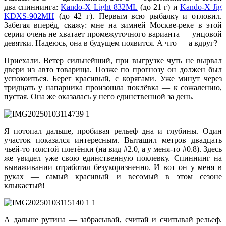
два спиннинга:
Kando-X Light 832ML
(до 21 г) и
Kando-X Jig
KDXS-902MH
(до 42 г). Первым всю рыбалку и отловил.
Забегая вперёд, скажу: мне на зимней Москве-реке в этой
серии очень не хватает промежуточного варианта — унцовой
девятки. Надеюсь, она в будущем появится. А что — а вдруг?
Приехали. Ветер сильнейший, при выгрузке чуть не вырвал
двери из авто товарища. Позже по прогнозу он должен был
успокоиться. Берег красивый, с корягами. Уже минут через
тридцать у напарника произошла поклёвка — к сожалению,
пустая. Она же оказалась у него единственной за день.
Я потопал дальше, пробивая рельеф дна и глубины. Один
участок показался интересным. Вытащил метров двадцать
чьей-то толстой плетёнки (на вид #2.0, а у меня-то #0.8). Здесь
же увидел уже свою единственную поклевку. Спиннинг на
вываживании отработал безукоризненно. И вот он у меня в
руках — самый красивый и весомый в этом сезоне
клыкастый!
А дальше рутина — забрасывай, считай и считывай рельеф.