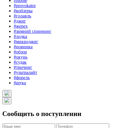
#nibble
#provokator
#воблеры
#голавль
#джиг
#жерех
#зимний спиннинг
#лодка
#микроджиг
#новинка
#обзор
#окунь
#судак
#твичинг
#ультралайт
#форель
#щука
Сообщить о поступлении