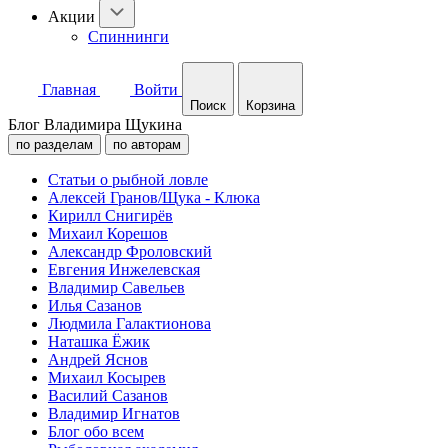
Акции
Спиннинги
Главная
Войти
Поиск
Корзина
Блог Владимира Щукина
по разделам
по авторам
Статьи о рыбной ловле
Алексей Гранов/Щука - Клюка
Кирилл Снигирёв
Михаил Корешов
Александр Фроловский
Евгения Инжелевская
Владимир Савельев
Илья Сазанов
Людмила Галактионова
Наташка Ёжик
Андрей Яснов
Михаил Косырев
Василий Сазанов
Владимир Игнатов
Блог обо всем