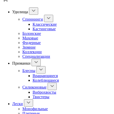
Удилища
Спиннинги
Классические
Кастинговые
Болонские
Маховые
Фидерные
Зимние
Коллекции
Специализации
Приманки
Блесны
Вращающиеся
Колеблющиеся
Силиконовые
Виброхвосты
Твистеры
Лески
Монофильные
Плетеные