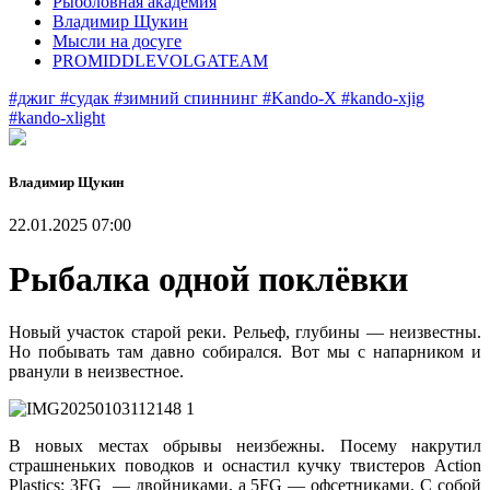
Рыболовная академия
Владимир Щукин
Мысли на досуге
PROMIDDLEVOLGATEAM
#джиг
#судак
#зимний спиннинг
#Kando-X
#kando-xjig
#kando-xlight
Владимир Щукин
22.01.2025 07:00
Рыбалка одной поклёвки
Новый участок старой реки. Рельеф, глубины — неизвестны.
Но побывать там давно собирался. Вот мы с напарником и
рванули в неизвестное.
В новых местах обрывы неизбежны. Посему накрутил
страшненьких поводков и оснастил кучку твистеров Action
Plastics: 3FG — двойниками, а 5FG — офсетниками. С собой