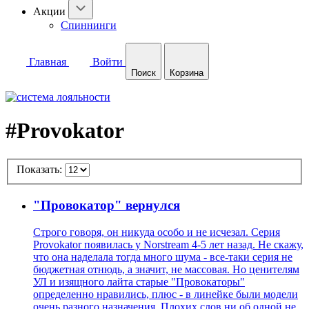
Акции
Спиннинги
Главная
Войти
Поиск
Корзина
#Provokator
Показать:
"Провокатор" вернулся
Строго говоря, он никуда особо и не исчезал. Серия
Provokator появилась у Norstream 4-5 лет назад. Не скажу,
что она наделала тогда много шума - все-таки серия не
бюджетная отнюдь, а значит, не массовая. Но ценителям
УЛ и изящного лайта старые "Провокаторы"
определенно нравились, плюс - в линейке были модели
очень разного назначения. Плохих слов ни об одной не