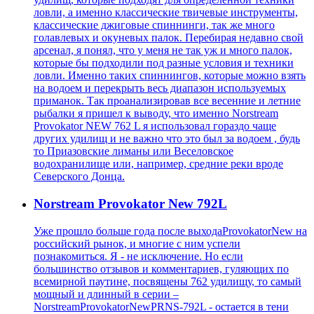
ловли, а именно классические твичевые инструменты,
классические джиговые спиннинги, так же много
голавлевых и окуневых палок. Перебирая недавно свой
арсенал, я понял, что у меня не так уж и много палок,
которые бы подходили под разные условия и техники
ловли. Именно таких спиннингов, которые можно взять
на водоем и перекрыть весь диапазон используемых
приманок. Так проанализировав все весенние и летние
рыбалки я пришел к выводу, что именно Norstream
Provokator NEW 762 L я использовал гораздо чаще
других удилищ и не важно что это был за водоем , будь
то Приазовские лиманы или Веселовское
водохранилище или, например, средние реки вроде
Северского Донца.
Norstream Provokator New 792L
Уже прошло больше года после выходаProvokatorNew на
российский рынок, и многие с ним успели
познакомиться. Я - не исключение. Но если
большинство отзывов и комментариев, гуляющих по
всемирной паутине, посвящены 762 удилищу, то самый
мощный и длинный в серии –
NorstreamProvokatorNewPRNS-792L - остается в тени