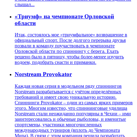
слышал...
«Триумф» на чемпионате Орловской
области
Итак, состоялось мое «триумфальное» возвращение в
официальный спорт. После долгого перерыва друзья
позвали в команду поучаствовать в чемпионате
Орловской области по спиннингу с берега. Ехать
решено было в пятницу, чтобы более-менее изучить
водоем, подобрать снасти и приманки.
Norstream Provokator
Каждая новая серия в модельном ряду спиннингов
Norstream разрабатывается с учётом определённых
требований и имеет свою уникальную историю.
Спиннинги Provokator – один из самых ярких примеров
этого. Многим известно, что спиннинговые удилища
Norstream стали неожиданно популярны в Чехии – ими
заинтересовались и обычные рыболовы, и именитые
спортсмены, участники многочисленных
международных турниров (вплоть до Чемпионата
Мира). В связи с этим компания решила разработать