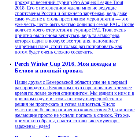
проходил весенний турнир Pro Anglers League Trout
2018. Его с нетерпением ждали многие ведущие
спортсмены России и ближнего зарубежья, ведь даже
само участие в столь престижном мероприятии — это
уже честь, честь быть частью большой семьи PAL. После
долгого моего отсутствия в турнире PAL Trout очень
приятно было снова вернуться, ведь та атмосфера,
которая царит в воздухе все три дня, напоминает
запретный плод: стоит только раз попробовать, как
потом будет очень сложно соскочить.
Perch Winter Cup 2016. Моя поездка в
Белово и полный провал.
Наши друзья с Кемеровской области уже не в первый
раз проводят на Беловском вдхр соревнования в зимнее
время по ловле окуня спиннингом. Мы ездили к ним и в
прошлом году и в этом - поэтому очередной этап я
решил не пропускать и успел записаться. Число
участников было ограниченно количеством 20, и многие
желающие просто не успели попасть в список. Что же,
приманки собраны, снасти готовы, аккумуляторы
заряжены - едем!