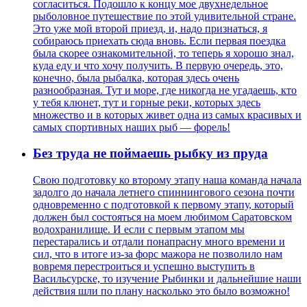
согласиться. Подошло к концу мое двухнедельное
рыболовное путешествие по этой удивительной стране.
Это уже мой второй приезд, и, надо признаться, я
собираюсь приехать сюда вновь. Если первая поездка
была скорее ознакомительной, то теперь я хорошо знал,
куда еду и что хочу получить. В первую очередь, это,
конечно, была рыбалка, которая здесь очень
разнообразная. Тут и море, где никогда не угадаешь, кто
у тебя клюнет, тут и горные реки, которых здесь
множество и в которых живет одна из самых красивых и
самых спортивных наших рыб — форель!
Без труда не поймаешь рыбку из пруда
Свою подготовку ко второму этапу наша команда начала
задолго до начала летнего спиннингового сезона почти
одновременно с подготовкой к первому этапу, который
должен был состояться на моем любимом Саратовском
водохранилище. И если с первым этапом мы
перестарались и отдали понапрасну много времени и
сил, что в итоге из-за форс мажора не позволило нам
вовремя перестроиться и успешно выступить в
Васильсурске, то изучение Рыбинки и дальнейшие наши
действия шли по плану насколько это было возможно!