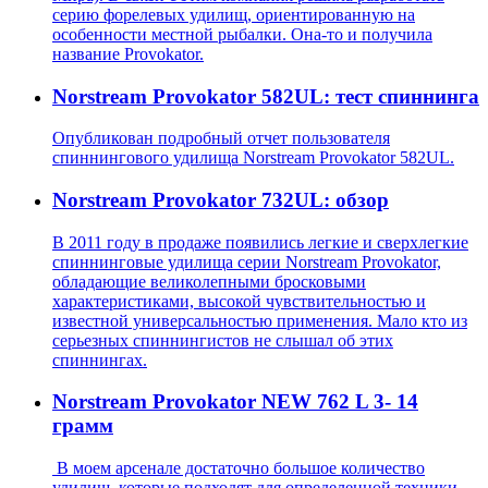
серию форелевых удилищ, ориентированную на
особенности местной рыбалки. Она-то и получила
название Provokator.
Norstream Provokator 582UL: тест спиннинга
Опубликован подробный отчет пользователя
спиннингового удилища Norstream Provokator 582UL.
Norstream Provokator 732UL: обзор
В 2011 году в продаже появились легкие и сверхлегкие
спиннинговые удилища серии Norstream Provokator,
обладающие великолепными бросковыми
характеристиками, высокой чувствительностью и
известной универсальностью применения. Мало кто из
серьезных спиннингистов не слышал об этих
спиннингах.
Norstream Provokator NEW 762 L 3- 14
грамм
В моем арсенале достаточно большое количество
удилищ, которые подходят для определенной техники