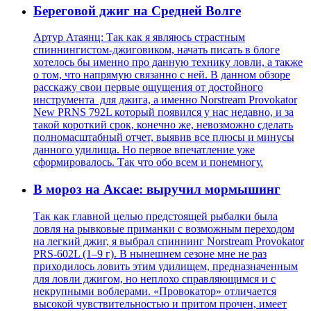
Береговой джиг на Средней Волге
Артур Атаянц: Так как я являюсь страстным
спиннингистом-джиговиком, начать писать в блоге
хотелось бы именно про данную технику ловли, а также
о том, что напрямую связанно с ней. В данном обзоре
расскажу свои первые ощущения от достойного
инструмента для джига, а именно Norstream Provokator
New PRNS 792L который появился у нас недавно, и за
такой короткий срок, конечно же, невозможно сделать
полномасштабный отчет, выявив все плюсы и минусы
данного удилища. Но первое впечатление уже
сформировалось. Так что обо всем и понемногу.
В мороз на Аксае: выручил мормышинг
Так как главной целью предстоящей рыбалки была
ловля на рывковые приманки с возможным переходом
на легкий джиг, я выбрал спиннинг Norstream Provokator
PRS-602L (1–9 г). В нынешнем сезоне мне не раз
приходилось ловить этим удилищем, предназначенным
для ловли джигом, но неплохо справляющимся и с
некрупными воблерами. «Провокатор» отличается
высокой чувствительностью и притом прочен, имеет