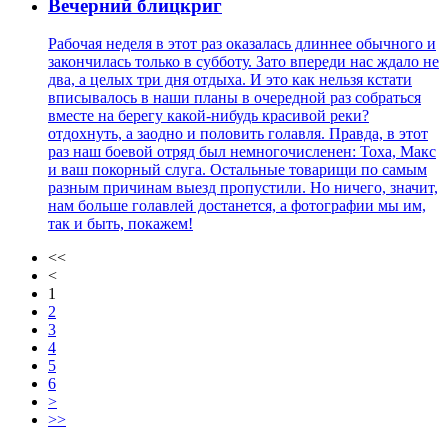
Вечерний блицкриг
Рабочая неделя в этот раз оказалась длиннее обычного и
закончилась только в субботу. Зато впереди нас ждало не
два, а целых три дня отдыха. И это как нельзя кстати
вписывалось в наши планы в очередной раз собраться
вместе на берегу какой-нибудь красивой реки?
отдохнуть, а заодно и половить голавля. Правда, в этот
раз наш боевой отряд был немногочисленен: Тоха, Макс
и ваш покорный слуга. Остальные товарищи по самым
разным причинам выезд пропустили. Но ничего, значит,
нам больше голавлей достанется, а фотографии мы им,
так и быть, покажем!
<<
<
1
2
3
4
5
6
>
>>