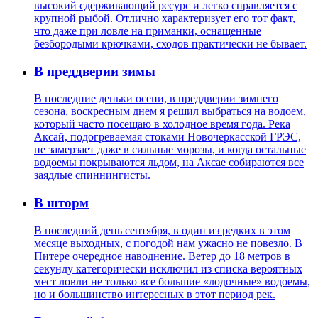
высокий сдерживающий ресурс и легко справляется с
крупной рыбой. Отлично характеризует его тот факт,
что даже при ловле на приманки, оснащенные
безбородыми крючками, сходов практически не бывает.
В преддверии зимы
В последние деньки осени, в преддверии зимнего
сезона, воскресным днем я решил выбраться на водоем,
который часто посещаю в холодное время года. Река
Аксай, подогреваемая стоками Новочеркасской ГРЭС,
не замерзает даже в сильные морозы, и когда остальные
водоемы покрываются льдом, на Аксае собираются все
заядлые спиннингисты.
В шторм
В последний день сентября, в один из редких в этом
месяце выходных, с погодой нам ужасно не повезло. В
Питере очередное наводнение. Ветер до 18 метров в
секунду категорически исключил из списка вероятных
мест ловли не только все большие «лодочные» водоемы,
но и большинство интересных в этот период рек.