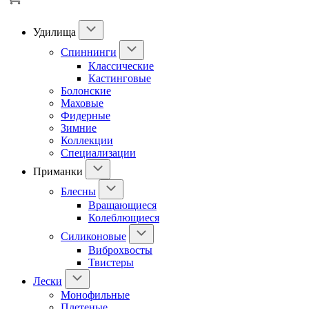
Удилища
Спиннинги
Классические
Кастинговые
Болонские
Маховые
Фидерные
Зимние
Коллекции
Специализации
Приманки
Блесны
Вращающиеся
Колеблющиеся
Силиконовые
Виброхвосты
Твистеры
Лески
Монофильные
Плетеные