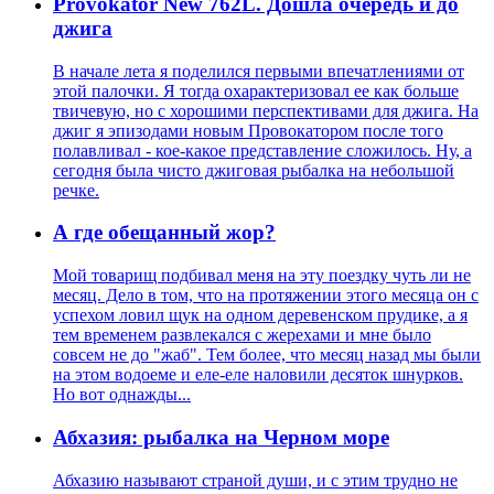
Provokator New 762L. Дошла очередь и до
джига
В начале лета я поделился первыми впечатлениями от
этой палочки. Я тогда охарактеризовал ее как больше
твичевую, но с хорошими перспективами для джига. На
джиг я эпизодами новым Провокатором после того
полавливал - кое-какое представление сложилось. Ну, а
сегодня была чисто джиговая рыбалка на небольшой
речке.
А где обещанный жор?
Мой товарищ подбивал меня на эту поездку чуть ли не
месяц. Дело в том, что на протяжении этого месяца он с
успехом ловил щук на одном деревенском прудике, а я
тем временем развлекался с жерехами и мне было
совсем не до "жаб". Тем более, что месяц назад мы были
на этом водоеме и еле-еле наловили десяток шнурков.
Но вот однажды...
Абхазия: рыбалка на Черном море
Абхазию называют страной души, и с этим трудно не