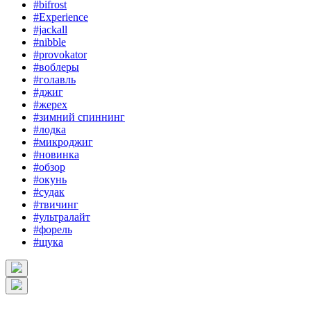
#bifrost
#Experience
#jackall
#nibble
#provokator
#воблеры
#голавль
#джиг
#жерех
#зимний спиннинг
#лодка
#микроджиг
#новинка
#обзор
#окунь
#судак
#твичинг
#ультралайт
#форель
#щука