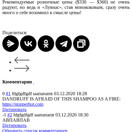
Рекомендуемые розничные цены ($330 — $360) не очень
радуют, но ведь и «Лувиас», став монококовым, сразу очень
много о себе возомнил в смысле цены!
Поделиться:
Комментарии
0
#1
fdgfgdfgdf ыапапапв
03.12.2020 18:28
DANDRUFF IS AFRAID OF THIS SHAMPOO AS A FIRE:
https://stopperhot.com
Цитировать
-1
#2
fdgfgdfgdf ыапапапв
03.12.2020 18:30
АВПАВПАВ
Цитировать
Обновить список комментариев