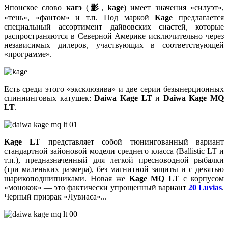
Японское слово
кагэ
(
影
,
kage
) имеет значения «силуэт»,
«тень», «фантом» и т.п. Под маркой
Kage
предлагается
специальный ассортимент дайвовских снастей, которые
распространяются в Северной Америке исключительно через
независимых дилеров, участвующих в соответствующей
«программе».
Есть среди этого «эксклюзива» и две серии безынерционных
спиннинговых катушек:
Daiwa Kage LT
и
Daiwa Kage MQ
LT
.
Kage LT
представляет собой тюнингованный вариант
стандартной зайоновой модели среднего класса (Ballistic LT и
т.п.), предназначенный для легкой пресноводной рыбалки
(три маленьких размера), без магнитной защиты и с девятью
шарикоподшипниками. Новая же
Kage MQ LT
с корпусом
«монокок» — это фактически упрощенный вариант
20 Luvias
.
Черный призрак «Лувиаса»...