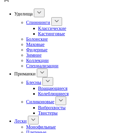
Удилища
Спиннинги
Классические
Кастинговые
Болонские
Маховые
Фидерные
Зимние
Коллекции
Специализации
Приманки
Блесны
Вращающиеся
Колеблющиеся
Силиконовые
Виброхвосты
Твистеры
Лески
Монофильные
Плетеные