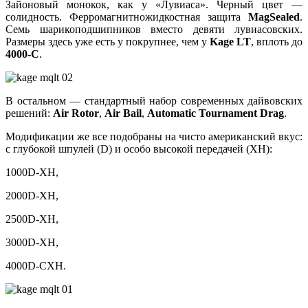
Зайоновый монокок, как у «Лувиаса». Черный цвет —
солидность. Ферромагнитножидкостная защита
MagSealed
.
Семь шарикоподшипников вместо девяти лувиасовских.
Размеры здесь уже есть у покрупнее, чем у
Kage LT
, вплоть до
4000-С
.
В остальном — стандартный набор современных дайвовских
решений:
Air Rotor
,
Air Bail
,
Automatic Tournament Drag
.
Модификации же все подобраны на чисто американский вкус:
с глубокой шпулей (D) и особо высокой передачей (XH):
1000D-XH,
2000D-XH,
2500D-XH,
3000D-XH,
4000D-CXH.