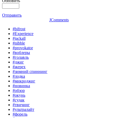
Обновить
Отправить
JComments
#bifrost
#Experience
#jackall
#nibble
#provokator
#воблеры
#голавль
#джиг
#жерех
#зимний спиннинг
#лодка
#микроджиг
#новинка
#обзор
#окунь
#судак
#твичинг
#ультралайт
#форель