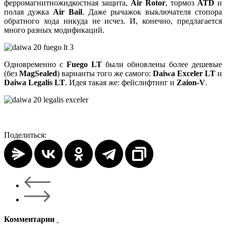
ферромагнитножидкостная защита,
Air Rotor
, тормоз
ATD
и
полая дужка
Air Bail
. Даже рычажок выключателя стопора
обратного хода никуда не исчез. И, конечно, предлагается
много разных модификаций.
Одновременно с
Fuego LT
были обновлены более дешевые
(без
MagSealed
) варианты того же самого:
Daiwa Exceler LT
и
Daiwa Legalis LT
. Идея такая же: фейслифтинг и
Zaion-V
.
Поделиться:
Комментарии