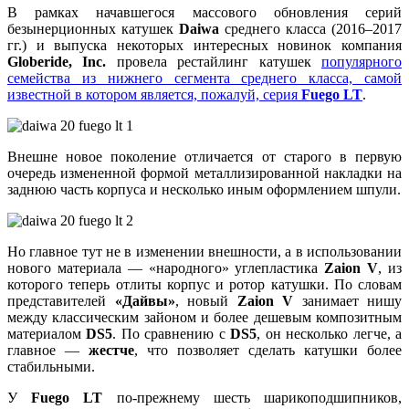
В рамках начавшегося массового обновления серий
безынерционных катушек
Daiwa
среднего класса (2016–2017
гг.) и выпуска некоторых интересных новинок компания
Globeride, Inc.
провела рестайлинг катушек
популярного
семейства из нижнего сегмента среднего класса, самой
известной в котором является, пожалуй, серия
Fuego LT
.
Внешне новое поколение отличается от старого в первую
очередь измененной формой металлизированной накладки на
заднюю часть корпуса и несколько иным оформлением шпули.
Но главное тут не в изменении внешности, а в использовании
нового материала — «народного» углепластика
Zaion V
, из
которого теперь отлиты корпус и ротор катушки. По словам
представителей
«Дайвы»
, новый
Zaion V
занимает нишу
между классическим зайоном и более дешевым композитным
материалом
DS5
. По сравнению с
DS5
, он несколько легче, а
главное —
жестче
, что позволяет сделать катушки более
стабильными.
У
Fuego LT
по-прежнему шесть шарикоподшипников,