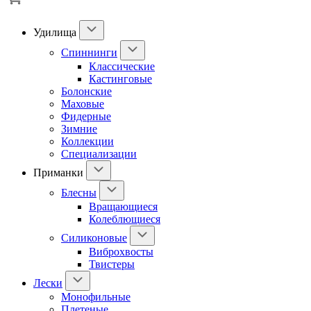
Удилища
Спиннинги
Классические
Кастинговые
Болонские
Маховые
Фидерные
Зимние
Коллекции
Специализации
Приманки
Блесны
Вращающиеся
Колеблющиеся
Силиконовые
Виброхвосты
Твистеры
Лески
Монофильные
Плетеные