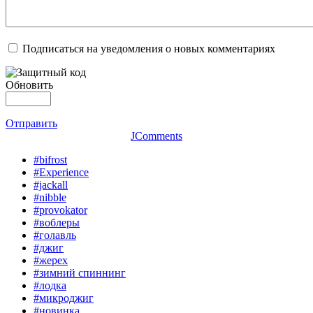
Подписаться на уведомления о новых комментариях
Обновить
Отправить
JComments
#bifrost
#Experience
#jackall
#nibble
#provokator
#воблеры
#голавль
#джиг
#жерех
#зимний спиннинг
#лодка
#микроджиг
#новинка