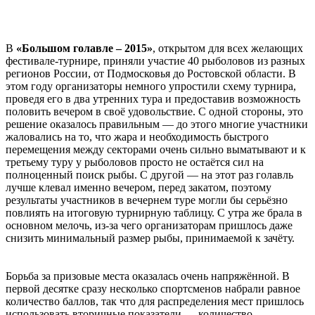
В
«Большом голавле – 2015»
, открытом для всех желающих
фестивале-турнире, приняли участие 40 рыболовов из разных
регионов России, от Подмосковья до Ростовской области. В
этом году организаторы немного упростили схему турнира,
проведя его в два утренних тура и предоставив возможность
половить вечером в своё удовольствие. С одной стороны, это
решение оказалось правильным — до этого многие участники
жаловались на то, что жара и необходимость быстрого
перемещения между секторами очень сильно выматывают и к
третьему туру у рыболовов просто не остаётся сил на
полноценный поиск рыбы. С другой — на этот раз голавль
лучше клевал именно вечером, перед закатом, поэтому
результаты участников в вечернем туре могли бы серьёзно
повлиять на итоговую турнирную таблицу. С утра же брала в
основном мелочь, из-за чего организаторам пришлось даже
снизить минимальный размер рыбы, принимаемой к зачёту.
Борьба за призовые места оказалась очень напряжённой. В
первой десятке сразу несколько спортсменов набрали равное
количество баллов, так что для распределения мест пришлось
использовать вторичные показатели — количество