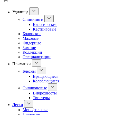
Удилища
Спиннинги
Классические
Кастинговые
Болонские
Маховые
Фидерные
Зимние
Коллекции
Специализации
Приманки
Блесны
Вращающиеся
Колеблющиеся
Силиконовые
Виброхвосты
Твистеры
Лески
Монофильные
Плетеные