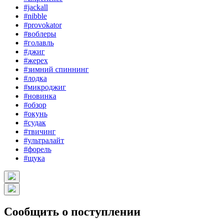
#jackall
#nibble
#provokator
#воблеры
#голавль
#джиг
#жерех
#зимний спиннинг
#лодка
#микроджиг
#новинка
#обзор
#окунь
#судак
#твичинг
#ультралайт
#форель
#щука
Сообщить о поступлении