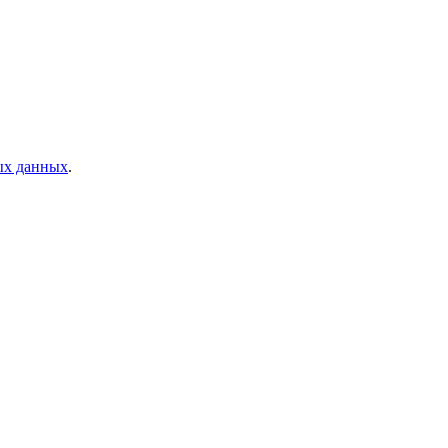
ых данных
.