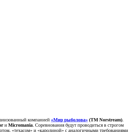
ганизованный компанией
«Мир рыболова»
(ТМ Norstream)
.
or
и
Micromania
. Соревнования будут проводиться в строгом
шотом, «техасом» и «каролиной» с аналогичными требованиями