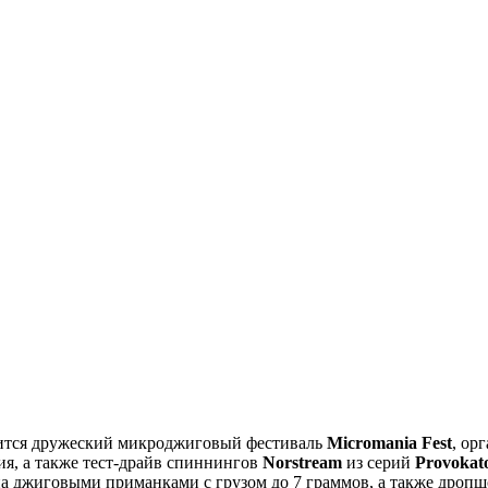
ится дружеский микроджиговый фестиваль
Micromania Fest
, ор
ия, а также тест-драйв спиннингов
Norstream
из серий
Provokat
на джиговыми приманками с грузом до 7 граммов, а также дроп