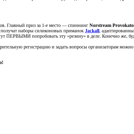
ов. Главный приз за 1-е место — спиннинг
Norstream Provokat
а, получат наборы силиконовых приманок
Jackall
, адаптированны
гут ПЕРВЫМИ попробовать эту «резину» в деле. Конечно же, буд
арительную регистрацию и задать вопросы организаторам можн
о!