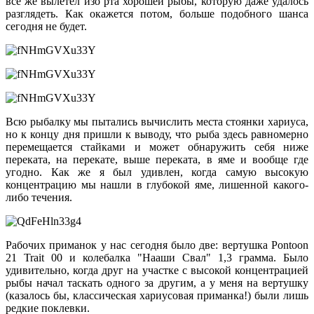
все же вылетел изо рта хорошей рыбы, которую даже удалось
разглядеть. Как окажется потом, больше подобного шанса
сегодня не будет.
Всю рыбалку мы пытались вычислить места стоянки хариуса,
но к концу дня пришли к выводу, что рыба здесь равномерно
перемещается стайками и может обнаружить себя ниже
переката, на перекате, выше переката, в яме и вообще где
угодно. Как же я был удивлен, когда самую высокую
концентрацию мы нашли в глубокой яме, лишенной какого-
либо течения.
Рабочих приманок у нас сегодня было две: вертушка Pontoon
21 Trait 00 и колебалка "Нааши Свал" 1,3 грамма. Было
удивительно, когда друг на участке с высокой концентрацией
рыбы начал таскать одного за другим, а у меня на вертушку
(казалось бы, классическая хариусовая приманка!) были лишь
редкие поклевки.