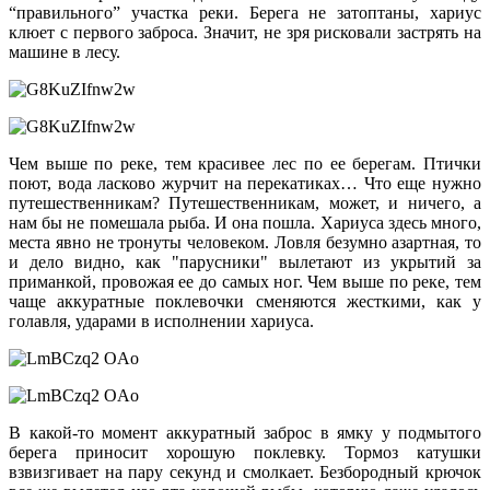
“правильного” участка реки. Берега не затоптаны, хариус
клюет с первого заброса. Значит, не зря рисковали застрять на
машине в лесу.
Чем выше по реке, тем красивее лес по ее берегам. Птички
поют, вода ласково журчит на перекатиках… Что еще нужно
путешественникам? Путешественникам, может, и ничего, а
нам бы не помешала рыба. И она пошла. Хариуса здесь много,
места явно не тронуты человеком. Ловля безумно азартная, то
и дело видно, как "парусники" вылетают из укрытий за
приманкой, провожая ее до самых ног. Чем выше по реке, тем
чаще аккуратные поклевочки сменяются жесткими, как у
голавля, ударами в исполнении хариуса.
В какой-то момент аккуратный заброс в ямку у подмытого
берега приносит хорошую поклевку. Тормоз катушки
взвизгивает на пару секунд и смолкает. Безбородный крючок