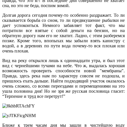
правда, что это я?! В последние дни совершенно не хватает
сна, но это не беда, поспим зимой.
Долгая дорога сегодня почему-то особенно раздражает. То ли
сказывается борьба со сном, то ли предвкушение рыбалки не
дает успокоиться. Немного забавляет тот факт, что мы
потратили все взятые с собой деньги на бензин, но на
обратную дорогу нам его не хватит. Ладно, с этим разберемся
позже. Кроме того, впопыхах мы забыли взять канистру с
водой, а в деревнях по пути вода почему-то вся плохая или
очень плохая.
Вид на реку открылся лишь к одиннадцати утра, и был этот
вид с чернейшими тучами на небе. Что ж, выдалась хорошая
возможность проверить способности новой "мембраны".
Правда, здесь река нам по характеру совсем не подошла, и
пришлось ехать дальше. Найти подходящий участок оказалось
очень сложно, со всеми переездами и перемещениями на это
ушла половина дня! Но не зря же русская пословица гласит:
“Терпение и труд все перетрут!”
Ближе к трем часам дня мы зашли в чистейшую воду