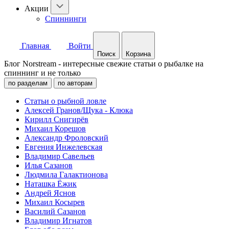
Акции
Спиннинги
Главная
Войти
Поиск
Корзина
Блог Norstream - интересные свежие статьи о рыбалке на
спиннинг и не только
по разделам
по авторам
Статьи о рыбной ловле
Алексей Гранов/Щука - Клюка
Кирилл Снигирёв
Михаил Корешов
Александр Фроловский
Евгения Инжелевская
Владимир Савельев
Илья Сазанов
Людмила Галактионова
Наташка Ёжик
Андрей Яснов
Михаил Косырев
Василий Сазанов
Владимир Игнатов