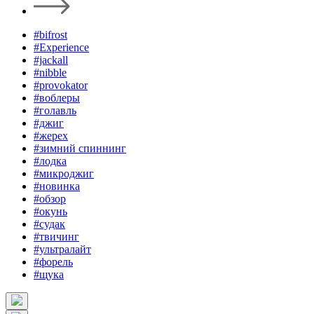
#bifrost
#Experience
#jackall
#nibble
#provokator
#воблеры
#голавль
#джиг
#жерех
#зимний спиннинг
#лодка
#микроджиг
#новинка
#обзор
#окунь
#судак
#твичинг
#ультралайт
#форель
#щука