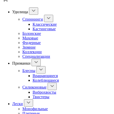
Удилища
Спиннинги
Классические
Кастинговые
Болонские
Маховые
Фидерные
Зимние
Коллекции
Специализации
Приманки
Блесны
Вращающиеся
Колеблющиеся
Силиконовые
Виброхвосты
Твистеры
Лески
Монофильные
Плетеные