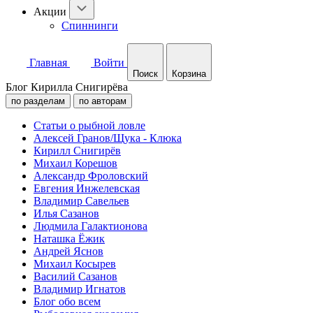
Акции
Спиннинги
Главная
Войти
Поиск
Корзина
Блог Кирилла Снигирёва
по разделам
по авторам
Статьи о рыбной ловле
Алексей Гранов/Щука - Клюка
Кирилл Снигирёв
Михаил Корешов
Александр Фроловский
Евгения Инжелевская
Владимир Савельев
Илья Сазанов
Людмила Галактионова
Наташка Ёжик
Андрей Яснов
Михаил Косырев
Василий Сазанов
Владимир Игнатов
Блог обо всем