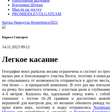
Рыболовная академия
Владимир Щукин
Мысли на досуге
PROMIDDLEVOLGATEAM
#щука
#мандула
#experience2022
Кирилл Снигирев
14.11.2023 09:12
Легкое касание
География моих рыбалок весьма ограничена и состоит из трех
малых рек и близлежащего участка Волги, поэтому я никогда
не отказываюсь от возможности отправиться в другие места,
тем более — в прекрасной компании. В этот раз мы поехали
на речку без заметного течения, с илистым дном и глубинами
4–6 метров. Казалось бы, идеальный повод взять с собой
спиннинг с тестом 10–28 граммов и достаточно живой
вершиной для контроля дна, но желание обновить рекорд по
щуке взяло верх, поэтому в лодку отправились
Norstream
Dictator
для свимбейтов и «мышей» и
Norstream Experience