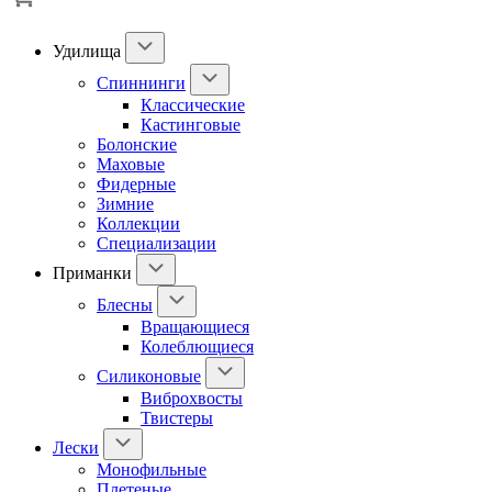
Удилища
Спиннинги
Классические
Кастинговые
Болонские
Маховые
Фидерные
Зимние
Коллекции
Специализации
Приманки
Блесны
Вращающиеся
Колеблющиеся
Силиконовые
Виброхвосты
Твистеры
Лески
Монофильные
Плетеные