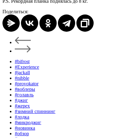
P.S. Рекордная планка поднялась до 8 кг.
Поделиться:
#bifrost
#Experience
#jackall
#nibble
#provokator
#воблеры
#голавль
#джиг
#жерех
#зимний спиннинг
#лодка
#микроджиг
#новинка
#обзор