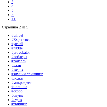
3
4
5
>
>>
Страница 2 из 5
#bifrost
#Experience
#jackall
#nibble
#provokator
#воблеры
#голавль
#джиг
#жерех
#зимний спиннинг
#лодка
#микроджиг
#новинка
#обзор
#окунь
#судак
#твичинг