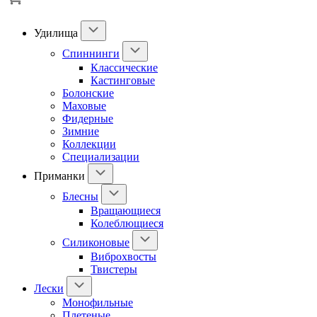
Удилища
Спиннинги
Классические
Кастинговые
Болонские
Маховые
Фидерные
Зимние
Коллекции
Специализации
Приманки
Блесны
Вращающиеся
Колеблющиеся
Силиконовые
Виброхвосты
Твистеры
Лески
Монофильные
Плетеные