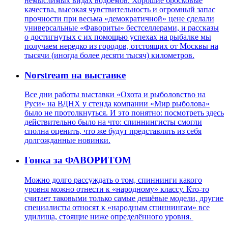
немыслимых видах водоемов. Хорошие бросковые
качества, высокая чувствительность и огромный запас
прочности при весьма «демократичной» цене сделали
универсальные «Фавориты» бестселлерами, и рассказы
о достигнутых с их помощью успехах на рыбалке мы
получаем нередко из городов, отстоящих от Москвы на
тысячи (иногда более десяти тысяч) километров.
Norstream на выставке
Все дни работы выставки «Охота и рыболовство на
Руси» на ВДНХ у стенда компании «Мир рыболова»
было не протолкнуться. И это понятно: посмотреть здесь
действительно было на что: спиннингисты смогли
сполна оценить, что же будут представлять из себя
долгожданные новинки.
Гонка за ФАВОРИТОМ
Можно долго рассуждать о том, спиннинги какого
уровня можно отнести к «народному» классу. Кто-то
считает таковыми только самые дешёвые модели, другие
специалисты относят к «народным спиннингам» все
удилища, стоящие ниже определённого уровня.