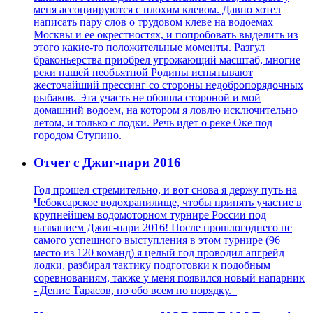
меня ассоциируются с плохим клевом. Давно хотел
написать пару слов о трудовом клеве на водоемах
Москвы и ее окрестностях, и попробовать выделить из
этого какие-то положительные моменты. Разгул
браконьерства приобрел угрожающий масштаб, многие
реки нашей необъятной Родины испытывают
жесточайший прессинг со стороны недобропорядочных
рыбаков. Эта участь не обошла стороной и мой
домашний водоем, на котором я ловлю исключительно
летом, и только с лодки. Речь идет о реке Оке под
городом Ступино.
Отчет с Джиг-пари 2016
Год прошел стремительно, и вот снова я держу путь на
Чебоксарское водохранилище, чтобы принять участие в
крупнейшем водомоторном турнире России под
названием Джиг-пари 2016! После прошлогоднего не
самого успешного выступления в этом турнире (96
место из 120 команд) я целый год проводил апгрейд
лодки, разбирал тактику подготовки к подобным
соревнованиям, также у меня появился новый напарник
- Денис Тарасов, но обо всем по порядку.