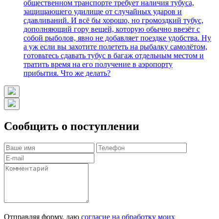
общественном транспорте требует наличия тубуса,
защищающего удилище от случайных ударов и
сдавливаний. И всё бы хорошо, но громоздкий тубус,
дополняющий гору вещей, которую обычно ввезёт с
собой рыболов, явно не добавляет поездке удобства. Ну
а уж если вы захотите полететь на рыбалку самолётом,
готовьтесь сдавать тубус в багаж отдельным местом и
тратить время на его получение в аэропорту
прибытия. Что же делать?
Сообщить о поступлении
Отправляя форму, даю
согласие на обработку моих