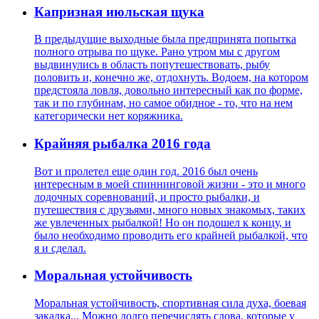
Капризная июльская щука
В предыдущие выходные была предпринята попытка
полного отрыва по щуке. Рано утром мы с другом
выдвинулись в область попутешествовать, рыбу
половить и, конечно же, отдохнуть. Водоем, на котором
предстояла ловля, довольно интересный как по форме,
так и по глубинам, но самое обидное - то, что на нем
категорически нет коряжника.
Крайняя рыбалка 2016 года
Вот и пролетел еще один год. 2016 был очень
интересным в моей спиннинговой жизни - это и много
лодочных соревнований, и просто рыбалки, и
путешествия с друзьями, много новых знакомых, таких
же увлеченных рыбалкой! Но он подошел к концу, и
было необходимо проводить его крайней рыбалкой, что
я и сделал.
Моральная устойчивость
Моральная устойчивость, спортивная сила духа, боевая
закалка... Можно долго перечислять слова, которые у