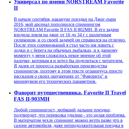
Универсал по имени NORSTREAM Favorite
II
В начале сентября, накануне поездки на Джиг-пари
2016, мой арсенал пополнился спиннингом
NORSTREAM Favorite II FAS II 802MH. В его задачи
входила ловля на джиг от 16 до 34 г с различным
силиконом, и со своей задачей он справился на отлично.
После этих соревнований я стал часто им ловить с
лодки и с берега на обычных рыбалках, и к данному
моменту у меня сложилось некое мнение об этой
палочке, которым я и хотел бы поделиться с читателем.
Я далек от процесса разработкии производства
спиннингов, поэтому в этом тексте ограничусь просто
рассказом о своих ощущениях от "Фаворита" и
минимумом его технических параметров.
Фаворит путешественника. Favorite II Travel
FAS II-903MH
Любой спиннингист, любящий дальние поездки,
подтвердит, что перевозка удилищ - это целая проблема.
В матерчатом чехле спиннинг можно везти разве что в
салоне автомобиля, даже непродолжительная поездка в