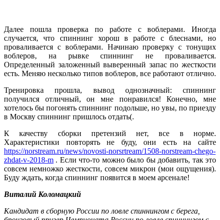
Далее пошла проверка по работе с воблерами. Иногда
случается, что спиннинг хорош в работе с блеснами, но
проваливается с воблерами. Начинаю проверку с тонущих
воблеров, на рывке спиннинг не проваливается.
Определенный заложенный выверенный запас по жесткости
есть. Меняю несколько типов воблеров, все работают отлично.
Тренировка прошла, вывод однозначный: спиннинг
получился отличный, он мне понравился! Конечно, мне
хотелось бы погонять спиннинг подольше, но увы, по приезду
в Москву спиннинг пришлось отдать(.
К качеству сборки претензий нет, все в норме.
Характеристики повторять не буду, они есть на сайте
https://norstream.ru/news/novosti-norsrtream/1508-norstream-chego-
zhdat-v-2018-m
. Если что-то можно было бы добавить, так это
совсем немножко жесткости, совсем микрон (мои ощущения).
Буду ждать, когда спиннинг появится в моем арсенале!
Виталий Коломацкий
Кандидат в сборную России по ловле спиннингом с берега,
бронзовый призер Чемпионата России по ловле спиннингом с