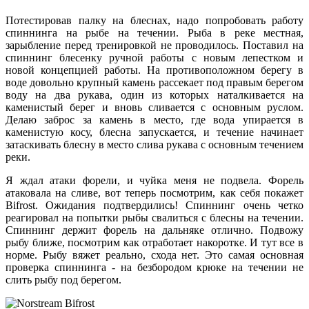
Потестировав палку на блеснах, надо попробовать работу
спиннинга на рыбе
на течении
. Рыба в реке местная,
зарыбление перед тренировкой не проводилось. Поставил на
спиннинг блесенку ручной работы с новым лепестком и
новой концепцией работы. На противоположном берегу в
воде довольно крупный камень рассекает под правым берегом
воду на два рукава, один из которых наталкивается на
каменистый берег и вновь сливается с основным руслом.
Делаю заброс за камень в место, где вода упирается в
каменистую косу, блесна запускается, и течение начинает
затаскивать блесну в место слива рукава с основным течением
реки.
Я ждал атаки форели, и чуйка меня не подвела. Форель
атаковала на сливе, вот теперь посмотрим, как себя покажет
Bifrost. Ожидания подтвердились! Спиннинг очень четко
реагировал на попытки рыбы свалиться с блесны на
течении
.
Спиннинг держит форель на дальняке отлично. Подвожу
рыбу ближе, посмотрим как отработает накоротке. И тут все в
норме. Рыбу вяжет реально, схода нет. Это самая основная
проверка спиннинга - на безбородом крюке
на течении
не
слить рыбу под берегом.