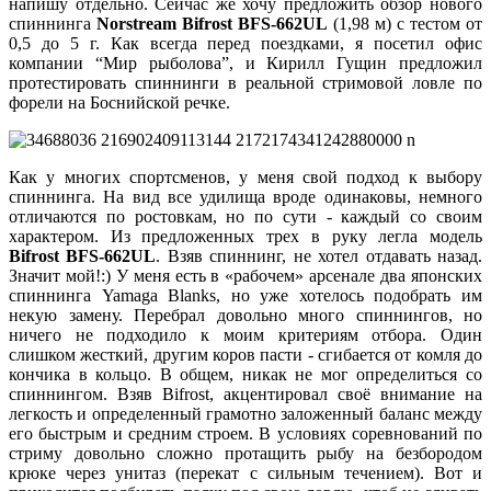
напишу отдельно. Сейчас
же
хочу предложить обзор нового
спиннинга
Norstream Bifrost BFS-662UL
(1,98 м) с тестом от
0,5 до 5 г. Как всегда перед поездками, я посетил офис
компании
“
Мир рыболова”
, и Кирилл Гущин предложил
протестировать спиннинги в реальной стримовой ловле по
форели на Боснийской речке.
Как у многих спортсменов, у меня свой подход к выбору
спиннинга. На вид все
удилища
вроде одинаковы, немного
отличаются по ростовкам, но по сути - каждый со своим
характером. Из предложенных трех в руку легла модель
Bifrost BFS-662UL
. Взяв спиннинг, не хотел отдавать назад.
Значит мой!:
)
У меня есть в «
рабочем»
арсенале два японских
спиннинга
Yamaga
Blanks
, но уже хотелось подобрать им
некую замену. Перебрал довольно много спиннингов, но
ничего не подходило к моим критериям отбора. Один
слишком жесткий, другим коров пасти - сгибается от комля до
кончика в кольцо. В общем, никак не мог определиться со
спиннингом. Взяв Bifrost, акцентировал своё внимание на
легкость и определенный грамотно заложенный баланс между
его быстрым и средним строем. В условиях соревнований по
стриму довольно сложно протащить рыбу на безбородом
крюке через унитаз (перекат с сильным течением). Вот и