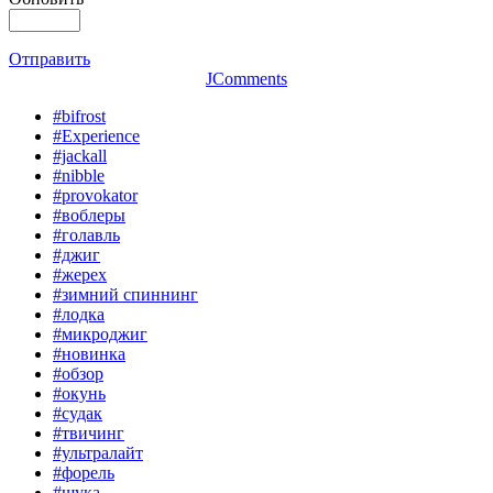
Отправить
JComments
#bifrost
#Experience
#jackall
#nibble
#provokator
#воблеры
#голавль
#джиг
#жерех
#зимний спиннинг
#лодка
#микроджиг
#новинка
#обзор
#окунь
#судак
#твичинг
#ультралайт
#форель
#щука