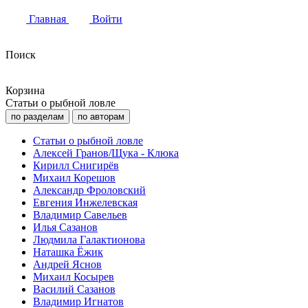
Главная
Войти
Поиск
Корзина
Статьи о рыбной ловле
по разделам
по авторам
Статьи о рыбной ловле
Алексей Гранов/Щука - Клюка
Кирилл Снигирёв
Михаил Корешов
Александр Фроловский
Евгения Инжелевская
Владимир Савельев
Илья Сазанов
Людмила Галактионова
Наташка Ёжик
Андрей Яснов
Михаил Косырев
Василий Сазанов
Владимир Игнатов