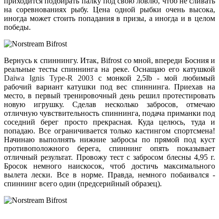
приходится подбирать палку под свою ловлю, чтоб не сливать
на соревнованиях рыбу. Цена одной рыбки очень высока,
иногда может стоить попадания в призы, а иногда и в целом
победы.
Вернусь к спиннингу. Итак,
Bifrost
со мной, впереди Босния и
реальные тесты спиннинга на реке. Оснащаю
его
катушкой
D
aiwa
Ignis Type-R 2003
с монкой 2,5
lb
- мой любимый
рабочий вариант катушки под вес спиннинга
.
Приехав на
место, в первый тренировочный день решил протестировать
новую игрушку. Сделав несколько забросов, отмечаю
отличную чувствительность спиннинга, подача приманки под
соседний берег просто прекрасная. Куда целюсь, туда и
попадаю. Все ограничивается только кастингом спортсмена!
Начинаю выполнять нижние забросы по прямой под куст
противоположного берега, спиннинг опять показывает
отличный результат. Провожу тест с забросом блесны 4,95 г.
Бросок немного наискосок, чтоб достичь максимального
вылета лески. Все в норме. Правда, немного побаивался -
спиннинг всего один
(
предсерийный образец
).