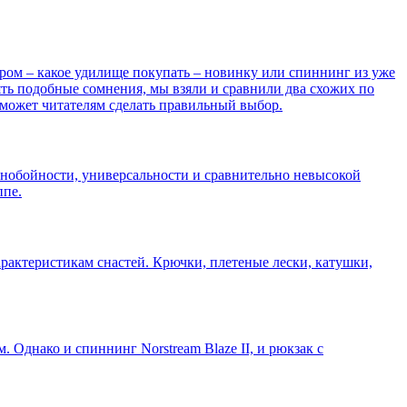
ром – какое удилище покупать – новинку или спиннинг из уже
еять подобные сомнения, мы взяли и сравнили два схожих по
поможет читателям сделать правильный выбор.
ьнобойности, универсальности и сравнительно невысокой
ппе.
рактеристикам снастей. Крючки, плетеные лески, катушки,
 Однако и спиннинг Norstream Blaze II, и рюкзак с