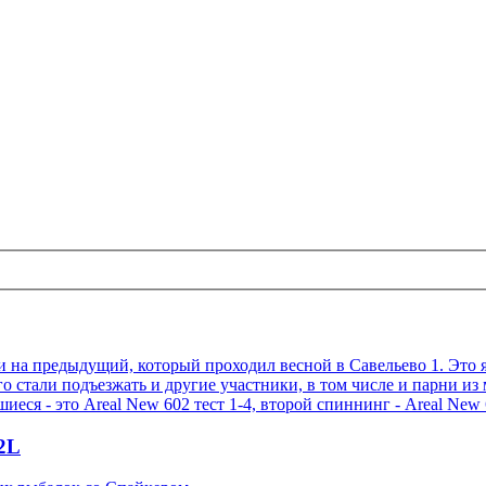
о и на предыдущий, который проходил весной в Савельево 1. Это
го стали подъезжать и другие участники, в том числе и парни и
ся - это Areal New 602 тест 1-4, второй спиннинг - Areal New 66
2L