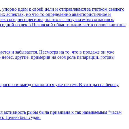
упорно идем к своей цели и отправляемся за глотком свежего
гих аспектах, но что-то определенно авантюристичное и
к соседнего региона, на что я с энтузиазмом согласился.
а одной из рек в Псковской области оживляет в голове картины
ается и забывается. Несмотря на то, что в продаже он уже
о небес, другие, примерив на себя роль папарацци, готовы
огого и выезд становится уже не тем. В этот раз на берегу
вся активность рыбы была привязана к так называемым "часам
т. Целью был судак.