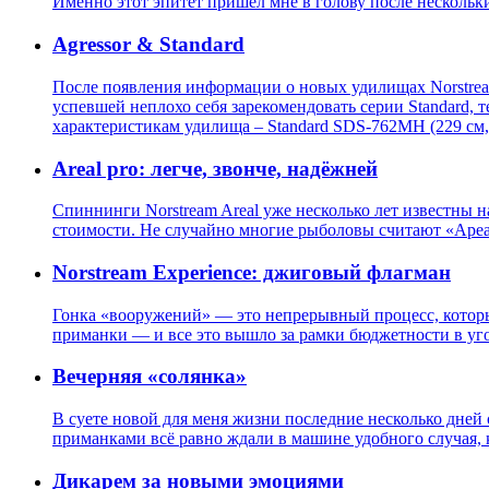
Именно этот эпитет пришел мне в голову после нескольк
Agressor & Standard
После появления информации о новых удилищах Norstream
успевшей неплохо себя зарекомендовать серии Standard, 
характеристикам удилища – Standard SDS-762MH (229 см, 7
Areal pro: легче, звонче, надёжней
Спиннинги Norstream Areal уже несколько лет известны
стоимости. Не случайно многие рыболовы считают «Ареа
Norstream Experience: джиговый флагман
Гонка «вооружений» — это непрерывный процесс, которы
приманки — и все это вышло за рамки бюджетности в уг
Вечерняя «солянка»
В суете новой для меня жизни последние несколько дней 
приманками всё равно ждали в машине удобного случая, к
Дикарем за новыми эмоциями