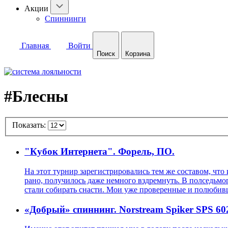
Акции
Спиннинги
Главная
Войти
Поиск
Корзина
#Блесны
Показать:
"Кубок Интернета". Форель, ПО.
На этот турнир зарегистрировались тем же составом, чт
рано, получилось даже немного вздремнуть. В полседьмо
стали собирать снасти. Мои уже проверенные и полюбившие
«Добрый» спиннинг. Norstream Spiker SPS 60