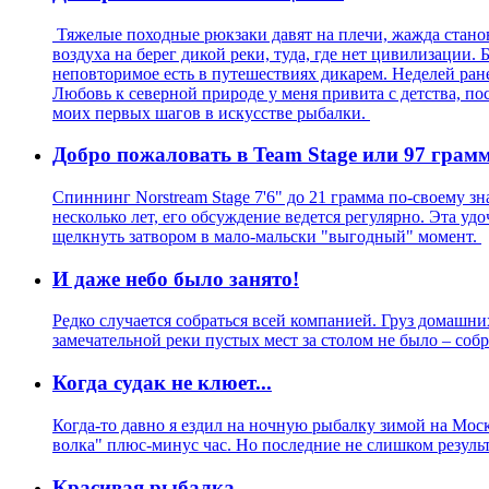
Тяжелые походные рюкзаки давят на плечи, жажда станов
воздуха на берег дикой реки, туда, где нет цивилизации
неповторимое есть в путешествиях дикарем. Неделей ране
Любовь к северной природе у меня привита с детства, по
моих первых шагов в искусстве рыбалки.
Добро пожаловать в Team Stage или 97 грам
Спиннинг Norstream Stage 7'6" до 21 грамма по-своему зн
несколько лет, его обсуждение ведется регулярно. Эта удо
щелкнуть затвором в мало-мальски "выгодный" момент.
И даже небо было занято!
Редко случается собраться всей компанией. Груз домашних
замечательной реки пустых мест за столом не было – собр
Когда судак не клюет...
Когда-то давно я ездил на ночную рыбалку зимой на Моск
волка" плюс-минус час. Но последние не слишком резуль
Красивая рыбалка