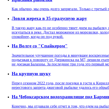
Как обычно, мы очень долго запрягали. Только с третьей
Ловля жереха в 35-градусную жару
В такую жару как-то не особенно тянет днем на рыбалку,
искупаться в реке. Достал мороженое из морозилки, холод
спокойнее, когда он под рукой.
На Волге со "Спайкером"
Значительное улучшение погоды в минувшее воскресенье 
подъезжая к повороту от Дзержинска на М7, решили ехат
не доезжая Балахны. За последние три года это первый м
На крупную щуку
Перед сезоном 2022 года, после поездки в гости к Кирил
нерестового запрета джиговой рыбалке удалось его обры
На Чебоксарском водохранилище под Барми
Конечно, мы отдавали себе отчет в том, что едем на рыба