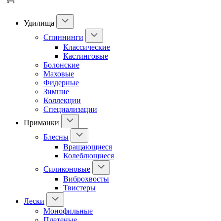
Удилища
Спиннинги
Классические
Кастинговые
Болонские
Маховые
Фидерные
Зимние
Коллекции
Специализации
Приманки
Блесны
Вращающиеся
Колеблющиеся
Силиконовые
Виброхвосты
Твистеры
Лески
Монофильные
Плетеные