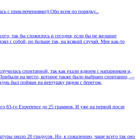
ась с приключениями)) Обо всем по порядку...
сего, так бы сложилось и сегодня, если бы не желание
зял с собой, но больше так, на всякий случай. Мне как-то
лучилась спонтанной, так как ехали вдвоем с напарником и,
 Прибыли на место, которое также было выбрано спонтанно, —
окунь был пойман на вертушку рядом с берегом.
о 83-го Experience до 25 граммов. И уже на первой после
атуры около 20 градусов. Но, к сожалению, чаще всего так оно