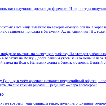
 попытки получилось доехать до форельки. И то, поездка получил
 поэтому я все чаще выезжаю на вечерне-ночную ловлю. Скорее в
ную газировку положил в багажник. Ах да, спиннинг! Ну, тоже в
побудило выехать на очередную рыбалку. На этот раз рыбалка по
ь в Балахну на Волгу. Дорога ранним утром заняла меньше часа.
ой выезд на Волгу. Напарник ловил с берега, я с лодки. Первый 
лу Гущину, в моём арсенале появился предсерийный образец новог
бить. Да ещё какими рыбами! Среди них — пара восьмёрок!
но
лку не вовремя - еще слишком тепло, почти лето, дневные темпер