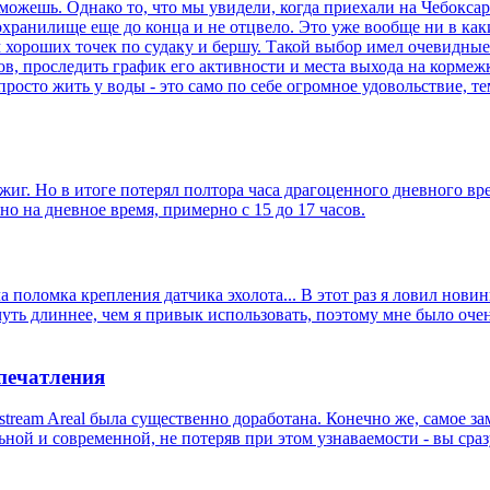
гда можешь. Однако то, что мы увидели, когда приехали на Чебок
охранилище еще до конца и не отцвело. Это уже вообще ни в как
 хороших точек по судаку и бершу. Такой выбор имел очевидные
, проследить график его активности и места выхода на кормежку
просто жить у воды - это само по себе огромное удовольствие, те
джиг. Но в итоге потерял полтора часа драгоценного дневного 
о на дневное время, примерно с 15 до 17 часов.
поломка крепления датчика эхолота... В этот раз я ловил нови
чуть длиннее, чем я привык использовать, поэтому мне было очен
печатления
tream Areal была существенно доработана. Конечно же, самое з
ной и современной, не потеряв при этом узнаваемости - вы сра