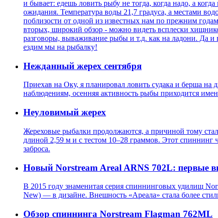
и бывает: едешь ловить рыбу не тогда, когда надо, а ко
ожидания. Температура воды 21,7 градуса, а местами вод
поблизости от одной из известных нам по прежним годам
вторых, широкий обзор - можно видеть всплески хищников
разговоры, вываживание рыбы и т.д. как на ладони. Да и 
ездим мы на рыбалку!
Нежданный жерех сентября
Приехав на Оку, я планировал ловить судака и берша на 
наблюдениям, осенняя активность рыбы приходится именн
Неуловимый жерех
Жереховые рыбалки продолжаются, а причиной тому стала 
длиной 2,59 м и с тестом 10–28 граммов. Этот спиннинг 
заброса.
Новый Norstream Areal ARNS 702L: первые в
В 2015 году знаменитая серия спиннинговых удилищ Nors
New) — в дизайне. Внешность «Ареала» стала более стиль
Обзор спиннинга Norstream Flagman 762ML