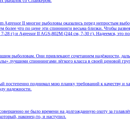
их рыбалок со Спайкером.
 Agressor II многие рыболовы оказались перед непростым выбо
тем более что по цене эти спиннинги весьма близки. Чтобы разв
-28 г) и Agressor II AGS-802M (244 см, 7-30 г). Надеемся, это 
 нашим рыболовам. Они привлекают сочетанием надёжности, дал
лы» лучшими спиннингами лёгкого класса в своей ценовой гру
й постепенно поднимал мою планку требований к качеству и ха
оду надежности.
совершенно не было времени на долгожданную охоту за голавлём.
оторый, наконец-то, и наступил.