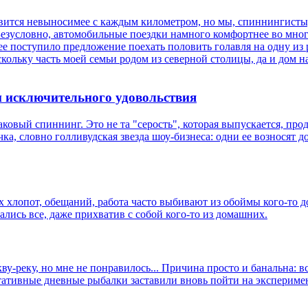
ится невыносимее с каждым километром, но мы, спиннингисты, 
. Безусловно, автомобильные поездки намного комфортнее во мно
е поступило предложение поехать половить голавля на одну из ре
скольку часть моей семьи родом из северной столицы, да и дом н
м исключительного удовольствия
аковый спиннинг. Это не та "серость", которая выпускается, прод
чка, словно голливудская звезда шоу-бизнеса: одни ее возносят д
 хлопот, обещаний, работа часто выбивают из обоймы кого-то дор
ались все, даже прихватив с собой кого-то из домашних.
ву-реку, но мне не понравилось... Причина просто и банальна: 
тативные дневные рыбалки заставили вновь пойти на эксперимен