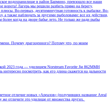
сарское водохранилище в район Бармино, превзошло все наши
ие ворота! Лагерь мы решили разбить прямо на берегу,
 плюсы. Во-первых, десятиминутная готовность к рыбалке. Во-
, а также наблюдать за другими рыболовами: все их действия,
м более когда на дворе бабье лето. Не только же ради рыбы
времени. Почему драгоценного? Потому что, по моим
нкой 2023 года — удилищем Norstream Favorite Jig 862MMH
ь интересно посмотреть, как его длина скажется на дальности
аметное отличие новых «Ареалов» (получивших название Areal
зу же отличите это удилище от множества других.