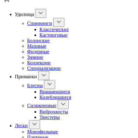
Удилища
Спиннинги
Классические
Кастинговые
Болонские
Маховые
Фидерные
Зимние
Коллекции
Специализации
Приманки
Блесны
Вращающиеся
Колеблющиеся
Силиконовые
Виброхвосты
Твистеры
Лески
Монофильные
Плетеные