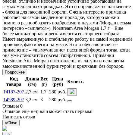
блесна, отлично и необычайно устойчиво работающая на
самых медленных проводках. Это и определяет ее назначение
- блесна для пассивной форели. Очень интересно приманка
работает на самой медленной проводке, которую можно
немного разнообразить подбросами и паузами (Morgan весьма
интересно «сыплется»). Norstream Area Morgan 1.7 г – Еще
более миниатюрная и легкая версия ее старшего собрата.
Имеет выраженную и стабильную работу на самой медленной
проводке, фактически на месте. Это и обуславливает ее
применение – «вымучивание» пассивной форели тогда, когда
она уже становится совсем избирательной. Приманки
Norstream Area Morgan изготовлены из латуни и оснащены
высококачественной фурнитурой и крючками без бородок.
Подробнее
Код
Длина
Вес
Цена
Купить
товара
(см)
(г)
(руб)
14187-207
2,7 см
1.7
280 руб.
14589-207
3,2 см
3
280 руб.
Отзывы 0
Отзывов еще нет, ваш может стать первым!
Написать отзыв
×
Close