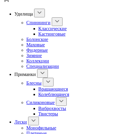
Удилища
Спиннинги
Классические
Кастинговые
Болонские
Маховые
Фидерные
Зимние
Коллекции
Специализации
Приманки
Блесны
Вращающиеся
Колеблющиеся
Силиконовые
Виброхвосты
Твистеры
Лески
Монофильные
Плетеные