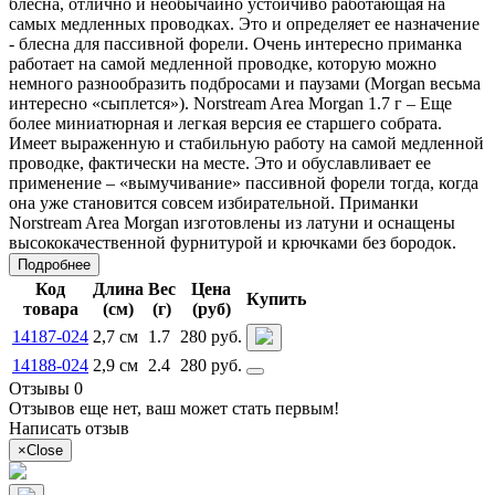
блесна, отлично и необычайно устойчиво работающая на
самых медленных проводках. Это и определяет ее назначение
- блесна для пассивной форели. Очень интересно приманка
работает на самой медленной проводке, которую можно
немного разнообразить подбросами и паузами (Morgan весьма
интересно «сыплется»). Norstream Area Morgan 1.7 г – Еще
более миниатюрная и легкая версия ее старшего собрата.
Имеет выраженную и стабильную работу на самой медленной
проводке, фактически на месте. Это и обуславливает ее
применение – «вымучивание» пассивной форели тогда, когда
она уже становится совсем избирательной. Приманки
Norstream Area Morgan изготовлены из латуни и оснащены
высококачественной фурнитурой и крючками без бородок.
Подробнее
Код
Длина
Вес
Цена
Купить
товара
(см)
(г)
(руб)
14187-024
2,7 см
1.7
280 руб.
14188-024
2,9 см
2.4
280 руб.
Отзывы 0
Отзывов еще нет, ваш может стать первым!
Написать отзыв
×
Close