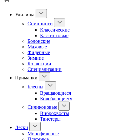
Удилища
Спиннинги
Классические
Кастинговые
Болонские
Маховые
Фидерные
Зимние
Коллекции
Специализации
Приманки
Блесны
Вращающиеся
Колеблющиеся
Силиконовые
Виброхвосты
Твистеры
Лески
Монофильные
Плетеные