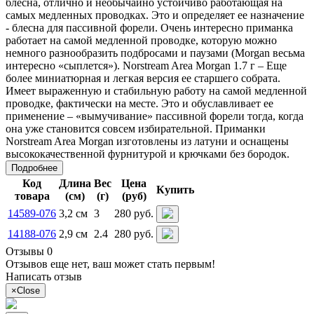
блесна, отлично и необычайно устойчиво работающая на
самых медленных проводках. Это и определяет ее назначение
- блесна для пассивной форели. Очень интересно приманка
работает на самой медленной проводке, которую можно
немного разнообразить подбросами и паузами (Morgan весьма
интересно «сыплется»). Norstream Area Morgan 1.7 г – Еще
более миниатюрная и легкая версия ее старшего собрата.
Имеет выраженную и стабильную работу на самой медленной
проводке, фактически на месте. Это и обуславливает ее
применение – «вымучивание» пассивной форели тогда, когда
она уже становится совсем избирательной. Приманки
Norstream Area Morgan изготовлены из латуни и оснащены
высококачественной фурнитурой и крючками без бородок.
Подробнее
Код
Длина
Вес
Цена
Купить
товара
(см)
(г)
(руб)
14589-076
3,2 см
3
280 руб.
14188-076
2,9 см
2.4
280 руб.
Отзывы 0
Отзывов еще нет, ваш может стать первым!
Написать отзыв
×
Close