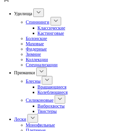
Удилища
Спиннинги
Классические
Кастинговые
Болонские
Маховые
Фидерные
Зимние
Коллекции
Специализации
Приманки
Блесны
Вращающиеся
Колеблющиеся
Силиконовые
Виброхвосты
Твистеры
Лески
Монофильные
Плетеные