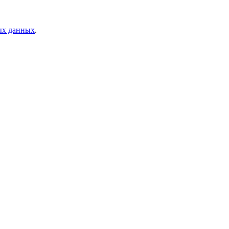
ых данных
.