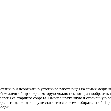
а, отлично и необычайно устойчиво работающая на самых медленн
ой медленной проводке, которую можно немного разнообразить п
я версия ее старшего собрата. Имеет выраженную и стабильную р
ели тогда, когда она уже становится совсем избирательной. Пр
родок.