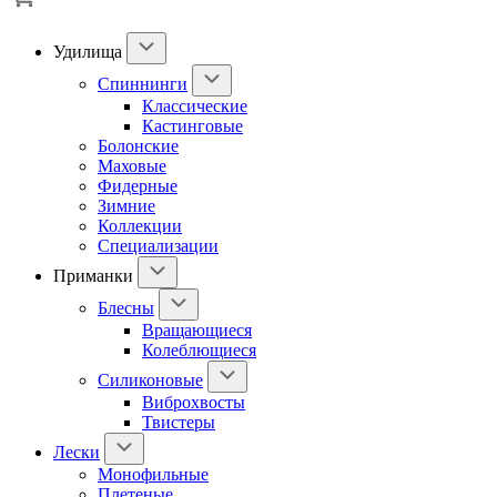
Удилища
Спиннинги
Классические
Кастинговые
Болонские
Маховые
Фидерные
Зимние
Коллекции
Специализации
Приманки
Блесны
Вращающиеся
Колеблющиеся
Силиконовые
Виброхвосты
Твистеры
Лески
Монофильные
Плетеные