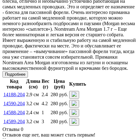
блесна, отлично и необычайно устойчиво работающая на
самых медленных проводках. Это и определяет ее назначение
- блесна для пассивной форели. Очень интересно приманка
работает на самой медленной проводке, которую можно
немного разнообразить подбросами и паузами (Morgan весьма
интересно «сыплется»). Norstream Area Morgan 1.7 г – Еще
более миниатюрная и легкая версия ее старшего собрата.
Имеет выраженную и стабильную работу на самой медленной
проводке, фактически на месте. Это и обуславливает ее
применение – «вымучивание» пассивной форели тогда, когда
она уже становится совсем избирательной. Приманки
Norstream Area Morgan изготовлены из латуни и оснащены
высококачественной фурнитурой и крючками без бородок.
Подробнее
Код
Длина
Вес
Цена
Купить
товара
(см)
(г)
(руб)
14188-204
2,9 см
2.4
280 руб.
14590-204
3,2 см
4.2
280 руб.
14588-204
2,4 см
1
280 руб.
14589-204
3,2 см
3
280 руб.
Отзывы 0
Отзывов еще нет, ваш может стать первым!