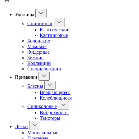
Удилища
Спиннинги
Классические
Кастинговые
Болонские
Маховые
Фидерные
Зимние
Коллекции
Специализации
Приманки
Блесны
Вращающиеся
Колеблющиеся
Силиконовые
Виброхвосты
Твистеры
Лески
Монофильные
Плетеные