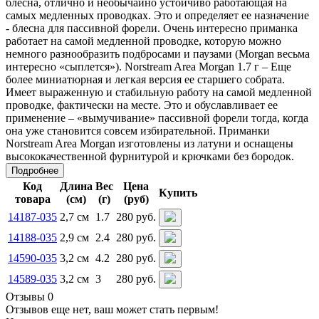
блесна, отлично и необычайно устойчиво работающая на
самых медленных проводках. Это и определяет ее назначение
- блесна для пассивной форели. Очень интересно приманка
работает на самой медленной проводке, которую можно
немного разнообразить подбросами и паузами (Morgan весьма
интересно «сыплется»). Norstream Area Morgan 1.7 г – Еще
более миниатюрная и легкая версия ее старшего собрата.
Имеет выраженную и стабильную работу на самой медленной
проводке, фактически на месте. Это и обуславливает ее
применение – «вымучивание» пассивной форели тогда, когда
она уже становится совсем избирательной. Приманки
Norstream Area Morgan изготовлены из латуни и оснащены
высококачественной фурнитурой и крючками без бородок.
Подробнее
Код
Длина
Вес
Цена
Купить
товара
(см)
(г)
(руб)
14187-035
2,7 см
1.7
280 руб.
14188-035
2,9 см
2.4
280 руб.
14590-035
3,2 см
4.2
280 руб.
14589-035
3,2 см
3
280 руб.
Отзывы 0
Отзывов еще нет, ваш может стать первым!