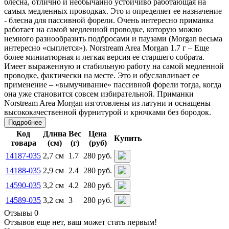
блесна, отлично и необычайно устойчиво работающая на
самых медленных проводках. Это и определяет ее назначение
- блесна для пассивной форели. Очень интересно приманка
работает на самой медленной проводке, которую можно
немного разнообразить подбросами и паузами (Morgan весьма
интересно «сыплется»). Norstream Area Morgan 1.7 г – Еще
более миниатюрная и легкая версия ее старшего собрата.
Имеет выраженную и стабильную работу на самой медленной
проводке, фактически на месте. Это и обуславливает ее
применение – «вымучивание» пассивной форели тогда, когда
она уже становится совсем избирательной. Приманки
Norstream Area Morgan изготовлены из латуни и оснащены
высококачественной фурнитурой и крючками без бородок.
Подробнее
Код
Длина
Вес
Цена
Купить
товара
(см)
(г)
(руб)
14187-035
2,7 см
1.7
280 руб.
14188-035
2,9 см
2.4
280 руб.
14590-035
3,2 см
4.2
280 руб.
14589-035
3,2 см
3
280 руб.
Отзывы 0
Отзывов еще нет, ваш может стать первым!