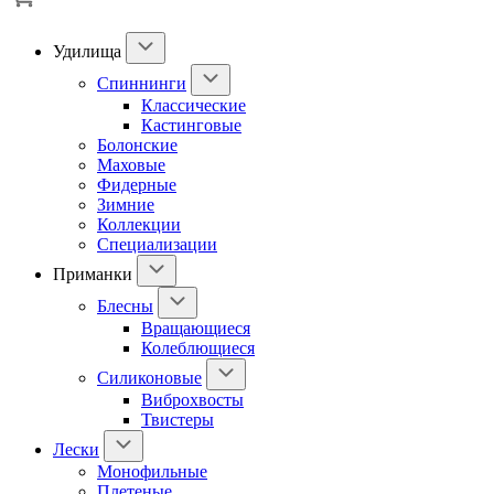
Удилища
Спиннинги
Классические
Кастинговые
Болонские
Маховые
Фидерные
Зимние
Коллекции
Специализации
Приманки
Блесны
Вращающиеся
Колеблющиеся
Силиконовые
Виброхвосты
Твистеры
Лески
Монофильные
Плетеные