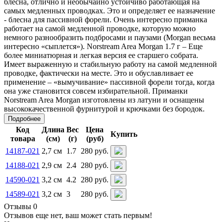
блесна, отлично и необычайно устойчиво работающая на
самых медленных проводках. Это и определяет ее назначение
- блесна для пассивной форели. Очень интересно приманка
работает на самой медленной проводке, которую можно
немного разнообразить подбросами и паузами (Morgan весьма
интересно «сыплется»). Norstream Area Morgan 1.7 г – Еще
более миниатюрная и легкая версия ее старшего собрата.
Имеет выраженную и стабильную работу на самой медленной
проводке, фактически на месте. Это и обуславливает ее
применение – «вымучивание» пассивной форели тогда, когда
она уже становится совсем избирательной. Приманки
Norstream Area Morgan изготовлены из латуни и оснащены
высококачественной фурнитурой и крючками без бородок.
Подробнее
Код
Длина
Вес
Цена
Купить
товара
(см)
(г)
(руб)
14187-021
2,7 см
1.7
280 руб.
14188-021
2,9 см
2.4
280 руб.
14590-021
3,2 см
4.2
280 руб.
14589-021
3,2 см
3
280 руб.
Отзывы 0
Отзывов еще нет, ваш может стать первым!