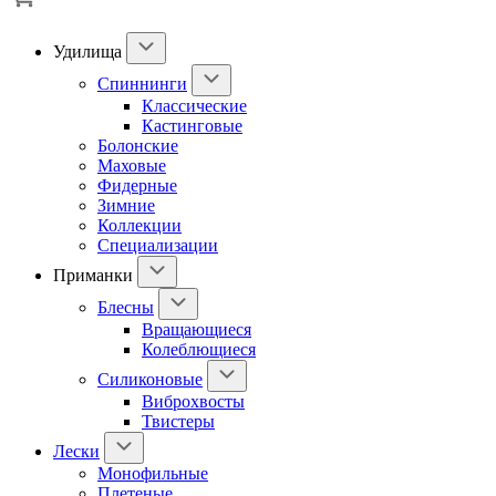
Удилища
Спиннинги
Классические
Кастинговые
Болонские
Маховые
Фидерные
Зимние
Коллекции
Специализации
Приманки
Блесны
Вращающиеся
Колеблющиеся
Силиконовые
Виброхвосты
Твистеры
Лески
Монофильные
Плетеные