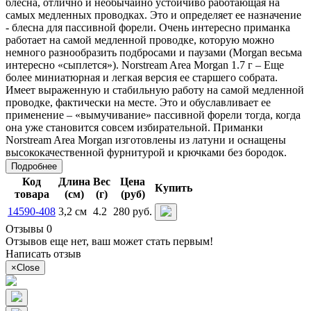
блесна, отлично и необычайно устойчиво работающая на
самых медленных проводках. Это и определяет ее назначение
- блесна для пассивной форели. Очень интересно приманка
работает на самой медленной проводке, которую можно
немного разнообразить подбросами и паузами (Morgan весьма
интересно «сыплется»). Norstream Area Morgan 1.7 г – Еще
более миниатюрная и легкая версия ее старшего собрата.
Имеет выраженную и стабильную работу на самой медленной
проводке, фактически на месте. Это и обуславливает ее
применение – «вымучивание» пассивной форели тогда, когда
она уже становится совсем избирательной. Приманки
Norstream Area Morgan изготовлены из латуни и оснащены
высококачественной фурнитурой и крючками без бородок.
Подробнее
Код
Длина
Вес
Цена
Купить
товара
(см)
(г)
(руб)
14590-408
3,2 см
4.2
280 руб.
Отзывы 0
Отзывов еще нет, ваш может стать первым!
Написать отзыв
×
Close