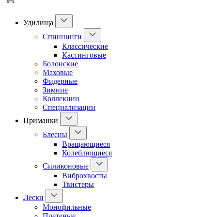
Удилища
Спиннинги
Классические
Кастинговые
Болонские
Маховые
Фидерные
Зимние
Коллекции
Специализации
Приманки
Блесны
Вращающиеся
Колеблющиеся
Силиконовые
Виброхвосты
Твистеры
Лески
Монофильные
Плетеные